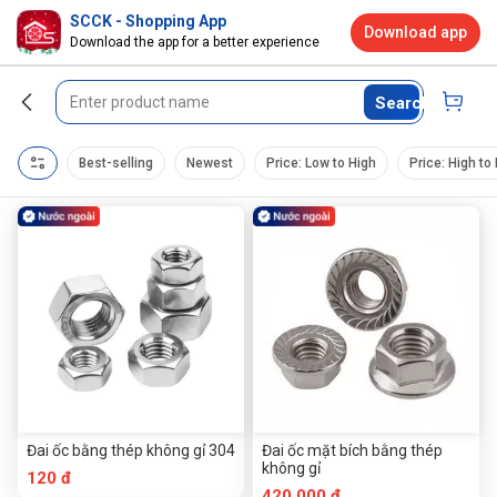
SCCK - Shopping App
Download app
Download the app for a better experience
Search
Best-selling
Newest
Price: Low to High
Price: High to
Đai ốc bằng thép không gỉ 304
Đai ốc mặt bích bằng thép
không gỉ
120 đ
420.000 đ