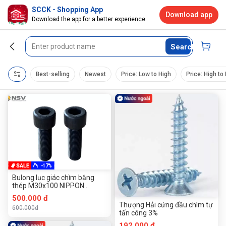
SCCK - Shopping App
Download app
Download the app for a better experience
Search
Best-selling
Newest
Price: Low to High
Price: High to
-17%
Bulong lục giác chìm bằng
thép M30x100 NIPPON
BYORA - Nhật Bản
500.000 đ
Thượng Hải cứng đầu chìm tự
600.000đ
tấn công 3%
192.000 đ