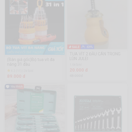
-59%
TUA VÍT 2 ĐẦU CÁN TRONG
LÙN JULEI
(Bán giá gốc)Bộ tua vít đa
năng 31 đầu
1.6k Sold
20.000 đ
4.2 (11) | 2k Sold
89.000 đ
48.000đ