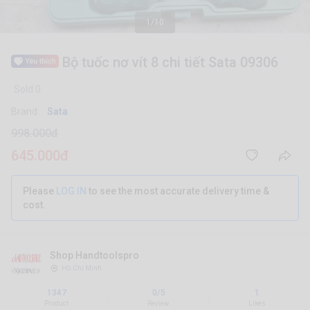
1/10
Bộ tuốc nơ vít 8 chi tiết Sata 09306
Sold 0
Brand:
Sata
998.000đ
645.000đ
Please
LOG IN
to see the most accurate delivery time &
cost.
Shop Handtoolspro
Hồ Chí Minh
1347
0/5
1
|
|
Product
Review
Likes