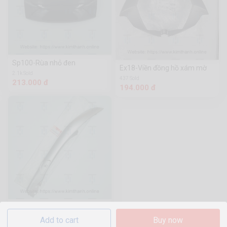
Sp100-Rùa nhỏ đen
Ex18-Viền đồng hồ xám mờ
2.1k Sold
437 Sold
213.000 đ
194.000 đ
AB11-Ốp sườn trên bạc L
1.5k Sold
Add to cart
Buy now