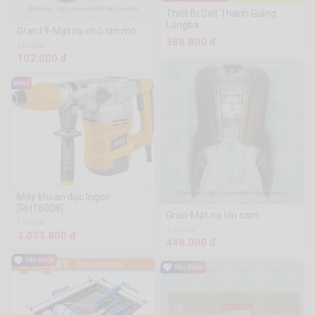
Thiết Bị Siết Thanh Giằng
Longba
Gran19-Mặt nạ nhỏ tím mờ
388.800 đ
635 Sold
102.000 đ
Máy khoan đục Ingco
[RH16008]
Gran-Mặt nạ lớn cam
1.9k Sold
1.3k Sold
3.033.800 đ
448.000 đ