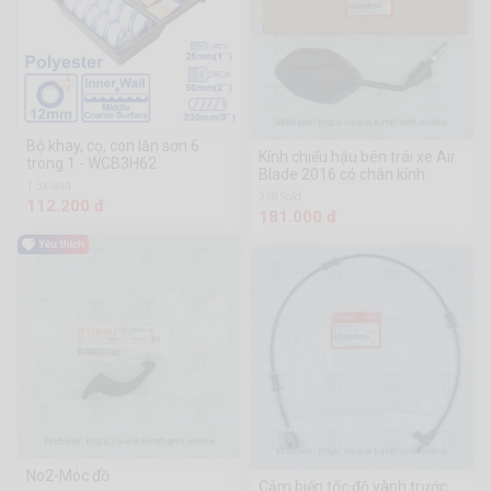
Bộ khay, cọ, con lăn sơn 6
Kính chiếu hậu bên trái xe Air
trong 1 - WCB3H62
Blade 2016 có chân kính
1.3k Sold
338 Sold
112.200 đ
181.000 đ
No2-Móc đồ
Cảm biến tốc độ vành trước