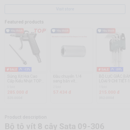
Visit store
Featured products
-13%
-39%
Súng Xịt Hơi Cao
Đầu chuyển 1/4
BỘ LỤC GIÁC BẰ
Cấp Kiểu Nhật TOP
sang bắn vít
LOẠI 9 CHI TIẾT-1
PA-752
6.35mm Kingtony
10mm SATA
5 Sold
2 Sold
1 Sold
2141 dài 25mm
09107A
285.000 đ
57.434 đ
215.000 đ
325.000đ
352.000đ
Product description
Bộ tô vít 8 cây Sata 09-306