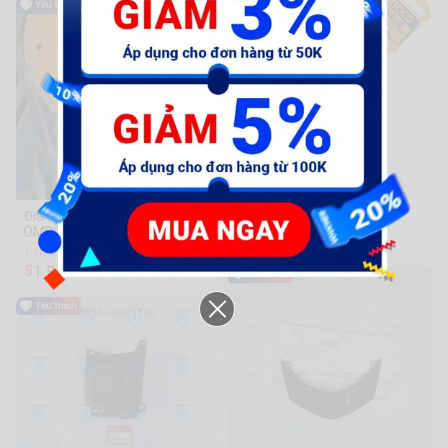
Bút thử điện 140mm INGCO
HSDT1408
Đĩa cắt gạch đa năng
DMD031252M
45.000 đ
1.6k Sold
51.975 đ