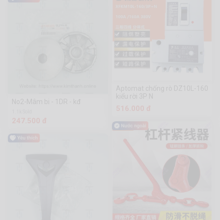
Aptomat chống rò DZ10L-160
kiểu rời 3P N
No2-Mâm bi - 1DR - kđ
516.000 đ
1.1k Sold
247.500 đ