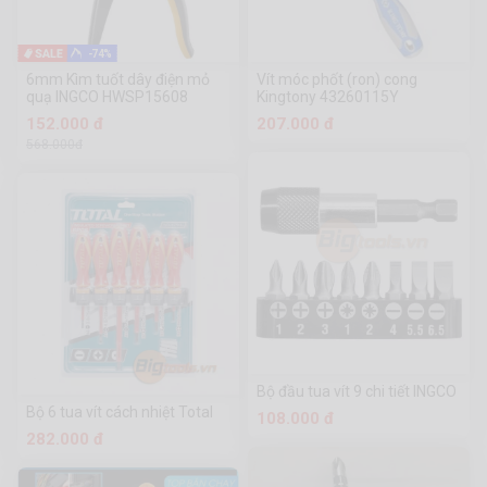
-74%
6mm Kìm tuốt dây điện mỏ
Vít móc phốt (ron) cong
quạ INGCO HWSP15608
Kingtony 43260115Y
152.000 đ
207.000 đ
568.000đ
Bộ đầu tua vít 9 chi tiết INGCO
Bộ 6 tua vít cách nhiệt Total
108.000 đ
282.000 đ