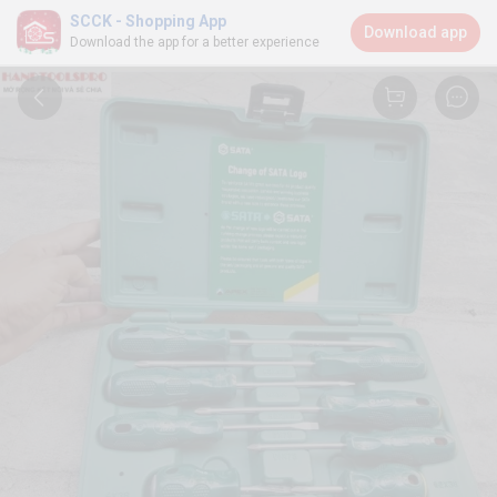
SCCK - Shopping App
Download app
Download the app for a better experience