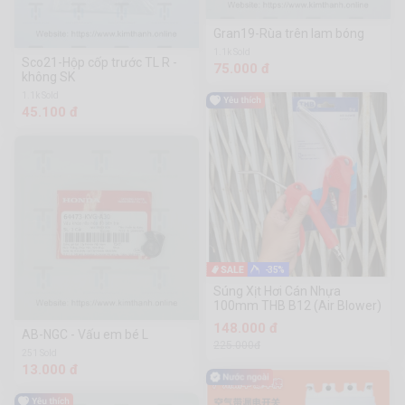
Gran19-Rùa trên lam bóng
1.1k Sold
Sco21-Hộp cốp trước TL R -
75.000 đ
không SK
1.1k Sold
45.100 đ
-35%
Súng Xịt Hơi Cán Nhựa
100mm THB B12 (Air Blower)
148.000 đ
AB-NGC - Vấu em bé L
225.000đ
251 Sold
13.000 đ