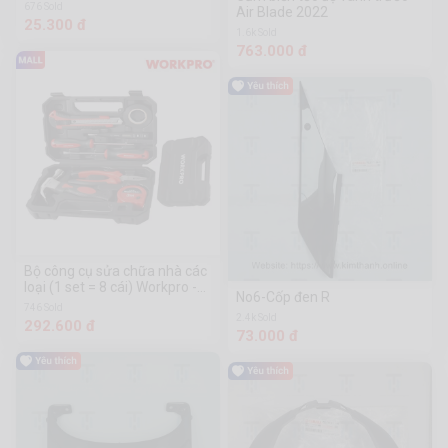
676 Sold
Air Blade 2022
25.300 đ
1.6k Sold
763.000 đ
Bộ công cụ sửa chữa nhà các
loại (1 set = 8 cái) Workpro -
No6-Cốp đen R
WP209001
746 Sold
2.4k Sold
292.600 đ
73.000 đ