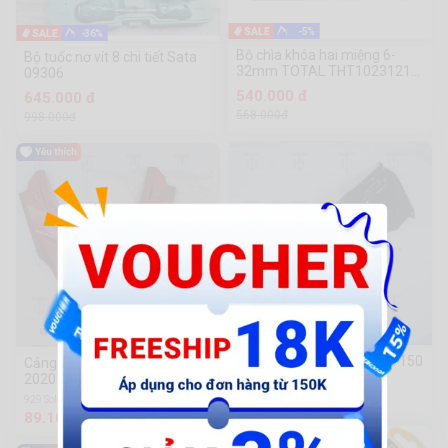
-5%
-36%
Bộ chìa khóa hai miệng 6-
Bộ tuốc nơ vít 8 chi tiết Sata
32mm TOTAL THT1023121
09306
(CN23)
540.000 đ
645.000 đ
568.000đ
998.000đ
SH12-Ốp sườn đen R tem 150
Cảng sau cho xe Air Blade
2020 màu đỏ đô
520 Sold
896.000 đ
929 Sold
89.100 đ