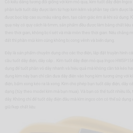
Có kiểu dáng tương đối giống với kìm mỏ quạ, kìm tuốt dây điện Ing
phần lưỡi tuốt dây được làm từ hợp kim kẽm và phần tay cầm được là
được bọc lớp cao su màu vàng đen, tạo cảm giác êm ái khi sử dụng. 
quạ này có quy cách là 6mm, sản phẩm đều được làm bằng chất liệu 
theo thời gian, không bị rỉ sét và mài mòn theo thời gian. Nếu chẳng 
đất thì phần mũi kìm cũng không bị cong vênh và biến dạng.
Đây là sản phẩm chuyên dụng cho các thợ điện, lắp đặt truyền hình c
cầu tuốt dây điện, dây cáp... Kìm tuốt dây điện mỏ quạ Ingco HWSP1
dụng để tuốt phần vỏ dây nhanh và hiệu quả mà không cần tới kéo hay
dụng kìm này bạn chỉ cần đưa dây điện vào họng kìm tương ứng với kí
điện, bấm xong kéo ra là xong. Kìm cho phép bạn tuốt dây điện, dây c
dạng (tùy theo model kìm mà bạn mua). Và bạn có thể tuốt nhiều lõi,
dây. Không chỉ để tuốt dây điện đâu mà kìm ingco còn có thể sử dụng
giữ/kẹp chất liệu.