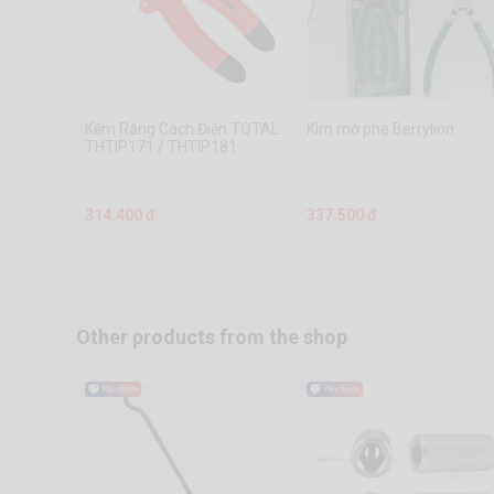
Kềm Răng Cách Điện TOTAL
Kìm mở phe Berrylion
THTIP171 / THTIP181
314.400 đ
337.500 đ
Other products from the shop