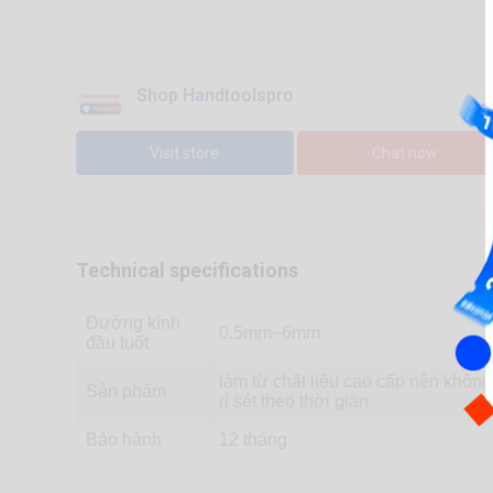
Shop Handtoolspro
Visit store
Chat now
Technical specifications
Đường kính
0.5mm~6mm
đầu tuốt
làm từ chất liệu cao cấp nên không
Sản phẩm
rỉ sét theo thời gian
Bảo hành
12 tháng