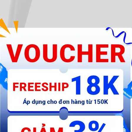
Quantity
-
+
Add to cart
Buy now
Please
LOG IN
to see the most accurate delivery time & cost.