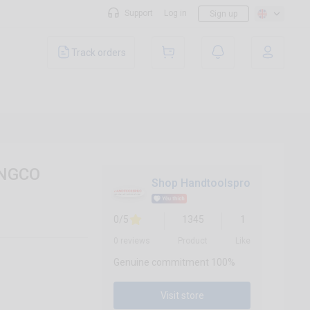
Support
Log in
Sign up
Track orders
INGCO
Shop Handtoolspro
0/5
1345
1
0 reviews
Product
Like
Genuine commitment 100%
Visit store