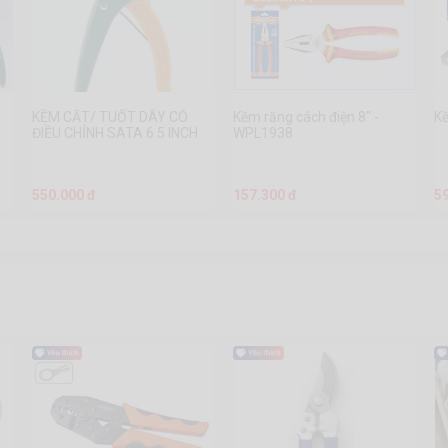
KỀM CẮT/ TUỐT DÂY CÓ
Kềm răng cách điện 8" -
K
ĐIỀU CHỈNH SATA 6.5 INCH
WPL1938
91108
550.000 đ
157.300 đ
5