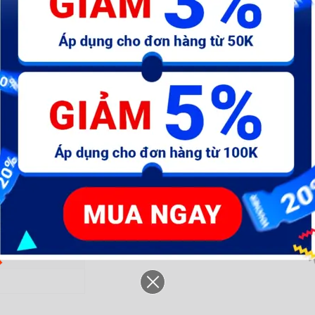
(0/5)
0 reviews
Like
1
Product
1345
Join
63 
 bị mài mòn và