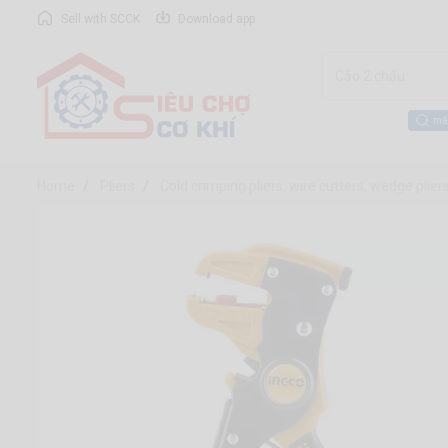
Sell with SCCK
Download app
má
Home
Pliers
Cold crimping pliers, wire cutters, wedge plie