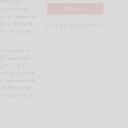
co HWSP15608 có
Chat now
m bằng kim loại
Kìm tuốt dây điện mỏ
cao cấp nên bền bỉ
This shop supports VAT invoices
may làm rớt xuống
áp đáp ứng tốt nhu
5608 hay được sử
 đốt lửa. Khi sử
ch thước của lõi dây
áp với đường kính đa
 tuốt đầu hoặc giữa
 để cắt, bấm đầu và