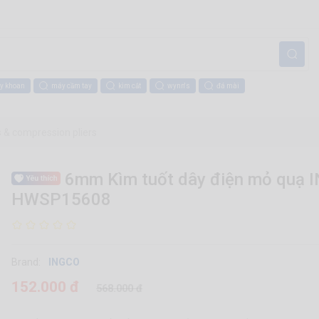
y khoan
máy cầm tay
kìm cắt
wynn's
đá mài
rs & compression pliers
6mm Kìm tuốt dây điện mỏ quạ 
HWSP15608
Brand:
INGCO
152.000 đ
568.000 đ