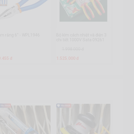
ềm răng 6" - WPL1946
Bộ kìm cách nhiệt và điện 3
chi tiết 1000V Sata 09261
1.998.000 đ
9.455 đ
1.525.000 đ