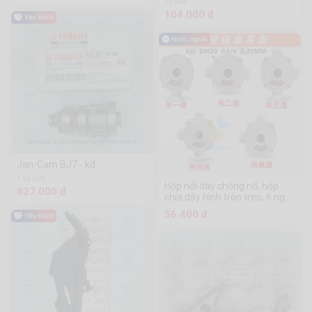
2k Sold
104.000 đ
Jan-Cam BJ7 - kđ
1.8k Sold
Hộp nối dây chống nổ, hộp
827.000 đ
chia dây hình tròn treo, 6 ngã
DN20, hợp kim nhôm
56.400 đ