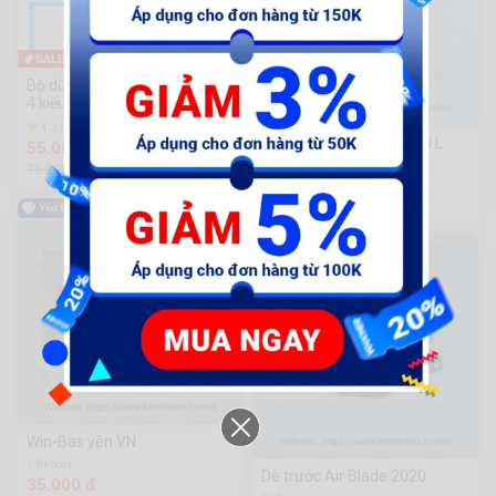
-22%
Bộ dũa kim cương 3ly(3mm) -
4 kiểu Dẹp - Mo - Tam giác -
Tròn
4.3 (10) | 1.1k Sold
Win21-Ốp sườn trên tươi L
55.000 đ
tem giấy xám
70.000đ
630 Sold
376.000 đ
Win-Bas yên VN
1.8k Sold
Dè trước Air Blade 2020
35.000 đ