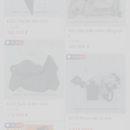
Ex21-Cốp lớn đen mờ L
2.3k Sold
No5-Gác chân nhôm đồng mờ
165.000 đ
L
2.3k Sold
303.000 đ
Ex10-Đuôi cá đen mờ L
1.4k Sold
115.000 đ
SH13-Khóa máy có chip
1.6k Sold
1.619.000 đ