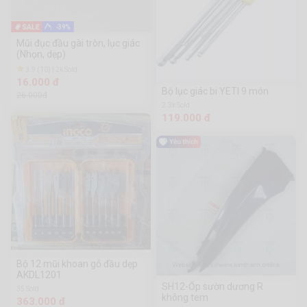
-39%
Mũi đục đầu gài tròn, lục giác
(Nhọn, dẹp)
3.9 (10) | 2k Sold
16.000 đ
Bộ lục giác bi YETI 9 món
26.000đ
2.3k Sold
119.000 đ
Bộ 12 mũi khoan gỗ đầu dẹp
AKDL1201
SH12-Ốp sườn dương R
35 Sold
không tem
363.000 đ