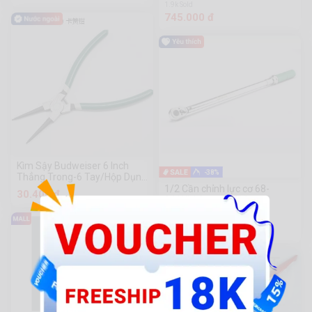
1.9k Sold
745.000 đ
Kìm Sậy Budweiser 6 Inch
-38%
Thẳng Trong-6 Tay/Hộp Dụng
Cụ Phần Cứng Chuanmu
1/2 Cần chỉnh lực cơ 68-
30.400 đ
340NM Sata 96313
2.826.000 đ
4.528.000đ