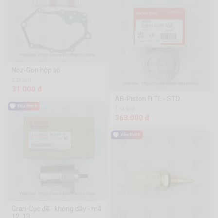
Noz-Gon hộp số
2.2k Sold
31.000 đ
AB-Piston Fi TL - STD
1.4k Sold
363.000 đ
Gran-Cục đề - không dây - mã
12, 13