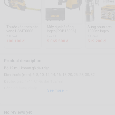
Thước kéo thép nền
Máy đục bê tông
Súng phun sơn
vàng HSMT0808
Ingco [PDB15006]
1000cc Ingco
[ASG3102]
2.4k Sold
2.4k Sold
2.4k Sold
100.100 đ
5.065.500 đ
519.200 đ
Product description
Bộ 12 mũi khoan gỗ đầu dẹp
Kích thước (mm): 6, 8, 10, 12, 14, 16, 18, 20, 25, 28, 30, 32.
Đầu lục giác: 1/4 ". Chiều dài: 152mm
Đóng gói bằng vỉ kép
See more
No reviews yet