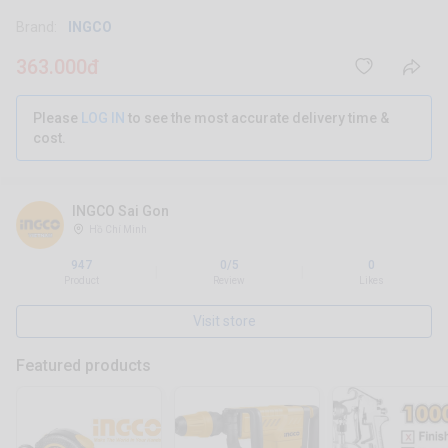
Brand:
INGCO
363.000đ
Please
LOG IN
to see the most accurate delivery time &
cost.
INGCO Sai Gon
Hồ Chí Minh
947
0/5
0
|
|
Product
Review
Likes
Visit store
Featured products