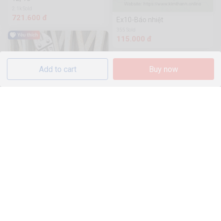
2.1k Sold
721.600 đ
Ex10-Báo nhiệt
355 Sold
115.000 đ
Add to cart
Buy now
-35%
Kìm cộng lực mini siêu bén
200mm Wynns W09
115.000 đ
175.000đ