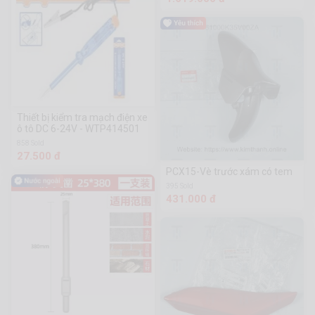
Thiết bị kiểm tra mạch điện xe
ô tô DC 6-24V - WTP414501
858 Sold
27.500 đ
PCX15-Vè trước xám có tem
395 Sold
431.000 đ