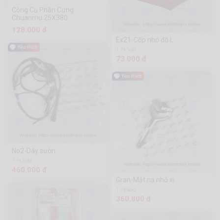
Công Cụ Phần Cứng
Chuanmu 25X380
128.000 đ
Ex21-Cốp nhỏ đô L
1.7k Sold
73.000 đ
No2-Dây sườn
1.9k Sold
460.000 đ
Gran-Mặt nạ nhỏ xi
1.7k Sold
360.800 đ