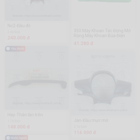
No2-Đầu đô
350 Máy Khoan Tác Động Mở
2.4k Sold
Rộng Máy Khoan Búa Điện
240.000 đ
41.280 đ
Hay-Thằn lằn trên
Jan-Đầu mực mờ
1.7k Sold
148.000 đ
2.1k Sold
116.000 đ