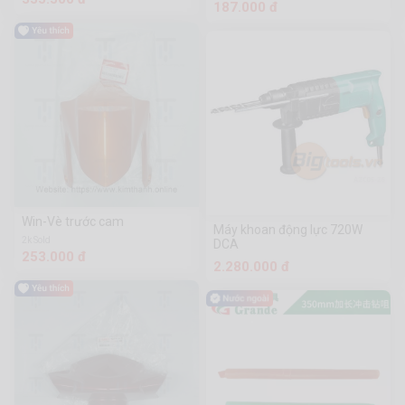
187.000 đ
Win-Vè trước cam
Máy khoan động lực 720W
2k Sold
DCA
253.000 đ
2.280.000 đ