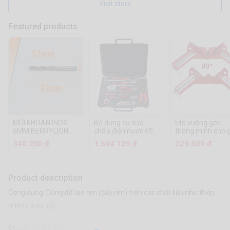
Visit store
Featured products
MŨI KHOAN INOX
Bộ dụng cụ sửa
Eto vuông góc
6MM BERRYLION
chữa điện nước 69
thông minh cho 
041501060
chi tiết TOP TK-
và cơ khí
340.200 đ
1.594.125 đ
229.500 đ
23691
Product description
Công dụng: Dùng để tạo ren (cấy ren) trên các chất liệu như thép,
nhôm, inox, gỗ
Độ dày dưới 3.5mm