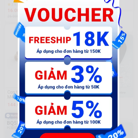
3.9 (10) | 2k Sold
16.000 đ
Bộ lục giác bi YETI 9 món
26.000đ
2.3k Sold
119.000 đ
Con tán rút mạ kẽm 7 màu
M4
Lead17-Yên đen
144.621 đ
46 Sold
797.500 đ