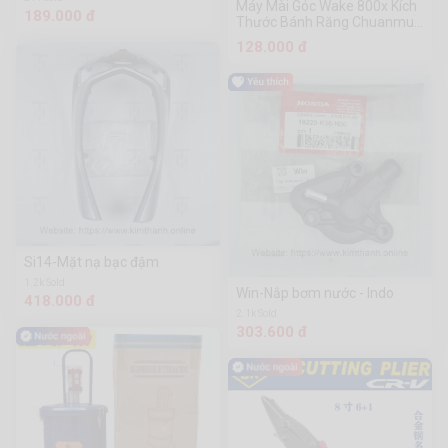
Máy Mài Góc Wake 800x Kích
189.000 đ
Thước Bánh Răng Chuanmu
Công Cụ Phần Cứng
128.000 đ
Si14-Mặt nạ bạc đậm
1.2k Sold
Win-Nắp bơm nước - Indo
418.000 đ
2.1k Sold
303.600 đ