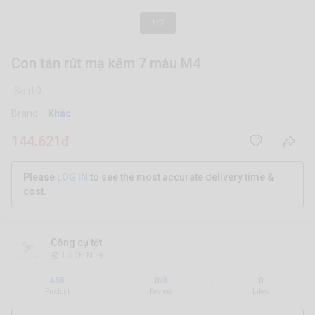
1/2
Con tán rút mạ kẽm 7 màu M4
Sold 0
Brand:
Khác
144.621đ
Please
LOG IN
to see the most accurate delivery time &
cost.
Công cụ tốt
Hồ Chí Minh
458
0/5
0
|
|
Product
Review
Likes