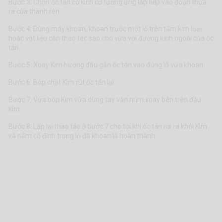
Bước 3: Chọn ốc tán có kích cỡ tương ứng lắp tiếp vào đoạn thừa
ra của thanh ren.
Bước 4: Dùng máy khoan, khoan trước một lỗ trên tấm kim loại
hoặc vật liệu cần thao tác.sao cho vừa với đường kính ngoài của ốc
tán.
Bước 5: Xoay Kìm hướng đầu gắn ốc tán vào đúng lỗ vừa khoan.
Bước 6: Bóp chặt Kìm rút ốc tán lại.
Bước 7: Vừa bóp Kìm vừa dùng tay vặn núm xoay bên trên đầu
kìm.
Bước 8: Lặp lại thao tác ở bước 7 cho tới khi ốc tán rơi ra khỏi Kìm
và nằm cố định trong lỗ đã khoan là hoàn thành.