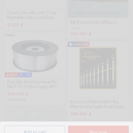
(Tuxin) Dao Móc 334 Thép
Nhật Bản (Với 2 Lưỡi Dao)
AB-Phuộc trước VN bạc L
8.000 đ
1k Sold
754.000 đ
-1%
Ống dẫn khí bằng nhựa PU
0805 TR (100m/cuộn) KPC -
Hàn Quốc
999.999 đ
1.000.000đ
Bộ Cờ Lê 9 Mảnh Hình Hoa
Mận Gương Eagle Seal Dụng
Cụ Phần Cứng 97122
388.000 đ
Chuanmu
Add to cart
Buy now