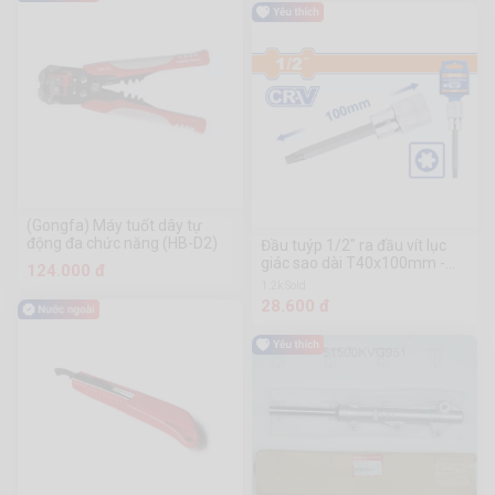
(Gongfa) Máy tuốt dây tự
động đa chức năng (HB-D2)
Đầu tuýp 1/2" ra đầu vít lục
giác sao dài T40x100mm -
124.000 đ
WSC5215
1.2k Sold
28.600 đ