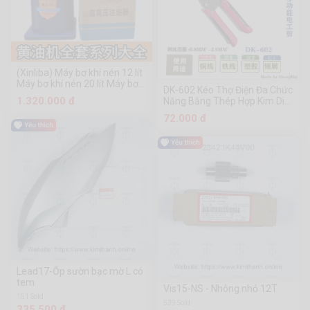
(Xinliba) Máy bơ khí nén 12 lít
Máy bơ khí nén 20 lít Máy bơ
DK-602 Kéo Thợ Điện Đa Chức
khí nén 40 lít Máy bơ khí nén
1.320.000 đ
Năng Bằng Thép Hợp Kim Dirk
40 lít Máy bơ khí nén Ống bơ
Công Cụ Phần Cứng
72.000 đ
Chuanmu
Lead17-Ốp sườn bạc mờ L có
tem
Vis15-NS - Nhông nhỏ 12T
151 Sold
539 Sold
335.500 đ