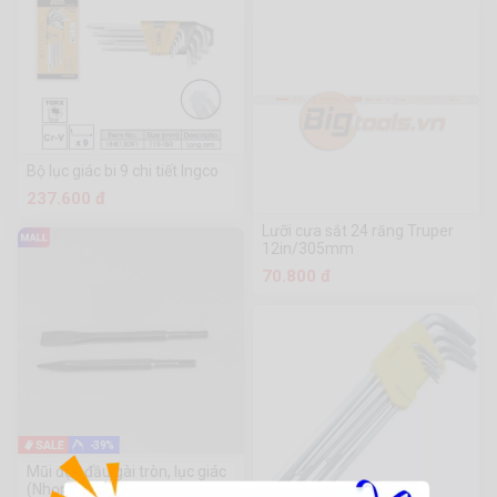
Bộ lục giác bi 9 chi tiết Ingco
237.600 đ
Lưỡi cưa sắt 24 răng Truper
12in/305mm
70.800 đ
-39%
Mũi đục đầu gài tròn, lục giác
(Nhọn, dẹp)