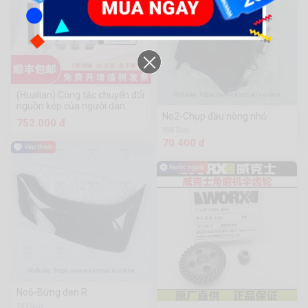
(Hualian) Công tắc chuyển đổi
nguồn kép của người dân
No2-Chụp đầu nòng nhỏ
Thượng Hải
752.000 đ
398 Sold
70.400 đ
No6-Bững đen R
244 Sold