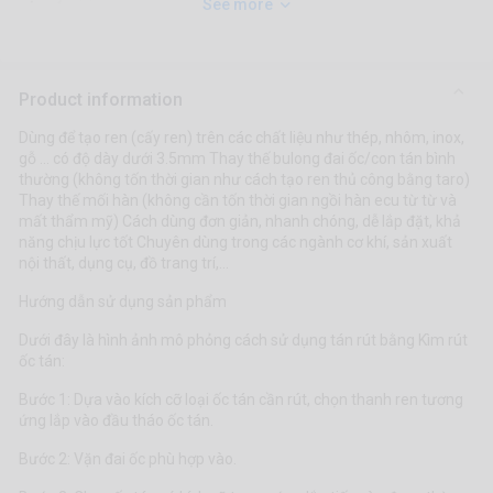
See more
Product information
Dùng để tạo ren (cấy ren) trên các chất liệu như thép, nhôm, inox,
gỗ ... có độ dày dưới 3.5mm Thay thế bulong đai ốc/con tán bình
thường (không tốn thời gian như cách tạo ren thủ công bằng taro)
Thay thế mối hàn (không cần tốn thời gian ngồi hàn ecu từ từ và
mất thẩm mỹ) Cách dùng đơn giản, nhanh chóng, dễ lắp đặt, khả
năng chịu lực tốt Chuyên dùng trong các ngành cơ khí, sản xuất
nội thất, dụng cụ, đồ trang trí,…
Hướng dẫn sử dụng sản phẩm
Dưới đây là hình ảnh mô phỏng cách sử dụng tán rút bằng Kìm rút
ốc tán:
Bước 1: Dựa vào kích cỡ loại ốc tán cần rút, chọn thanh ren tương
ứng lắp vào đầu tháo ốc tán.
Bước 2: Vặn đai ốc phù hợp vào.