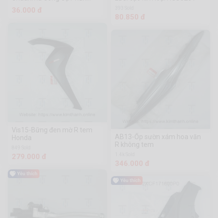
Cứng
393 Sold
36.000 đ
80.850 đ
Vis15-Bững đen mờ R tem
AB13-Ốp sườn xám hoa văn
Honda
R không tem
849 Sold
1.4k Sold
279.000 đ
346.000 đ