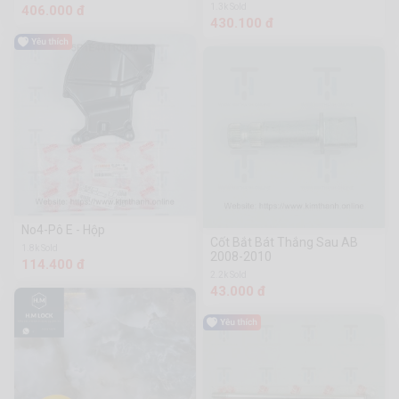
1.3k Sold
406.000 đ
430.100 đ
No4-Pô E - Hộp
Cốt Bắt Bát Thắng Sau AB
1.8k Sold
2008-2010
114.400 đ
2.2k Sold
43.000 đ