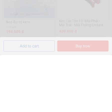
Kìm Cắt Tôn 10" Mũi Phải -
Noz-Bợ cổ kem
Mũi Trái - Mũi Thẳng Endura
1.6k Sold
E5517 (Nhập Khẩu USA)
420.000 đ
194.000 đ
Add to cart
Buy now
Máy nước nóng điện Wanhe
dòng X2
4.228.000 đ