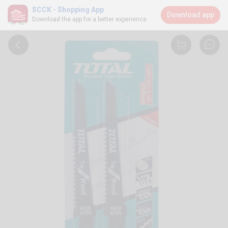
SCCK - Shopping App
Download app
Download the app for a better experience