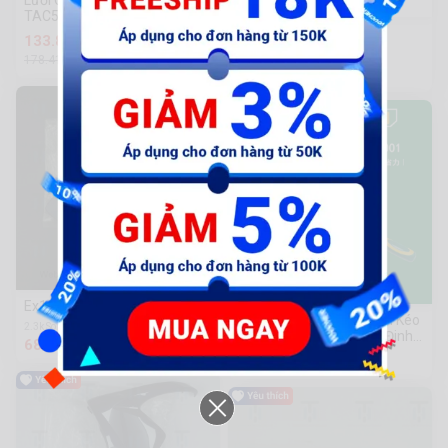
Lưỡi Cưa Kiếm Gỗ TOTAL
TAC52644D
HS7600 MÁY CƯA
133.812 đ
ĐĨA(185MM)
178.416đ
3.223.220 đ
Ex15-Rùa mực mờ
Kìm Kéo Đinh Feibao/Kìm Kéo
2.3k Sold
Hai Tay Cầm/Súng Bắn Đinh
68.000 đ
(Vỉ) F39-0001
97.760 đ