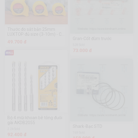
Thước đo sắt bản 25mm
LUXTOP đủ size (3-10m) - Có
Gran-Cốt đùm trước
thước La Bàn
49.700 đ
528 Sold
73.000 đ
Bộ 4 mũi khoan bê tông đuôi
gài AKDB2055
Shark-Bạc STD
2.2k Sold
769 Sold
92.400 đ