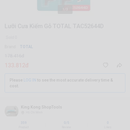
1/3
Lưỡi Cưa Kiếm Gỗ TOTAL TAC52644D
Sold 0
Brand:
TOTAL
178.416đ
133.812đ
Please
LOG IN
to see the most accurate delivery time &
cost.
King Kong ShopTools
Hồ Chí Minh
359
0/5
0
|
|
Product
Review
Likes