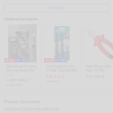
Visit store
Featured products
-6%
-25%
Máy khoan bê tông
Lưỡi Cưa Kiếm Gỗ
Kềm Răng Cách
(Ko chổi than) Pin
TOTAL TAC52644D
Điện TOTAL
20V DCA ADJZ03-
THTIP171 /
1 Sold
133.812 đ
314.400 đ
13EM (CN23) XKTL
THTIP181
3.385.000 đ
178.416đ
3.565.000đ
Product description
Công dụng: Chuyên dùng để cắt gỗ,...