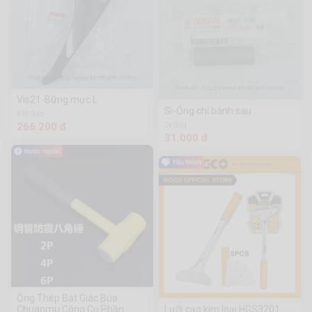
Vis21-Bững mực L
Si-Ống chỉ bánh sau
495 Sold
266.200 đ
2k Sold
31.000 đ
Ống Thép Bát Giác Búa
Chuanmu Công Cụ Phần
Lưỡi cạo kim loại HGS3201