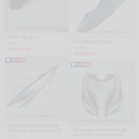
SH10-Tay dầu R
No6-Nẹp đen bóng L
344 Sold
767 Sold
666.000 đ
164.000 đ
Ốp sườn bên trái Air Blade
Mặt nạ lớn cho xe Honda Air
2016 màu xám tem xi 2019
Blade 2016 màu đồng mờ
629 Sold