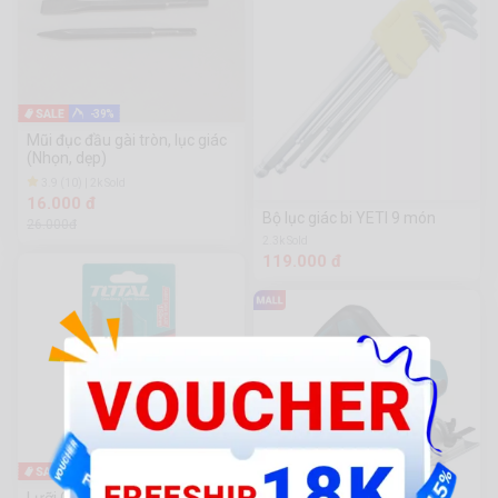
-39%
Mũi đục đầu gài tròn, lục giác
(Nhọn, dẹp)
3.9 (10) | 2k Sold
16.000 đ
Bộ lục giác bi YETI 9 món
26.000đ
2.3k Sold
119.000 đ
-25%