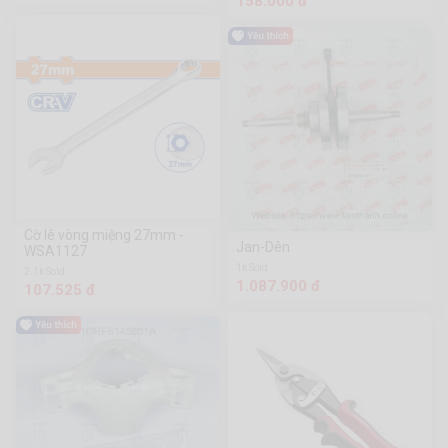
158.000 đ
Cờ lê vòng miệng 27mm -
Jan-Dên
WSA1127
1k Sold
2.1k Sold
1.087.900 đ
107.525 đ