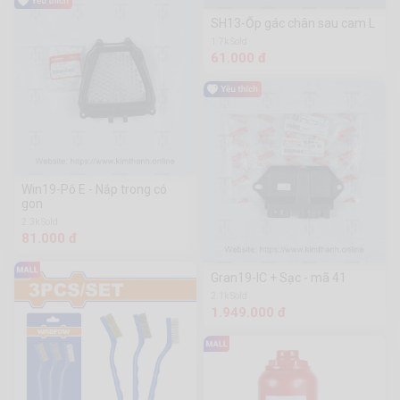
SH13-Ốp gác chân sau cam L
1.7k Sold
61.000 đ
Win19-Pô E - Nắp trong có
gon
2.3k Sold
81.000 đ
Gran19-IC + Sạc - mã 41
2.1k Sold
1.949.000 đ