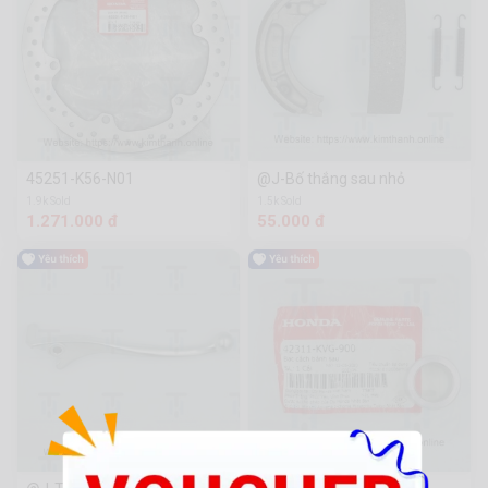
45251-K56-N01
@J-Bố thắng sau nhỏ
1.9k Sold
1.5k Sold
1.271.000 đ
55.000 đ