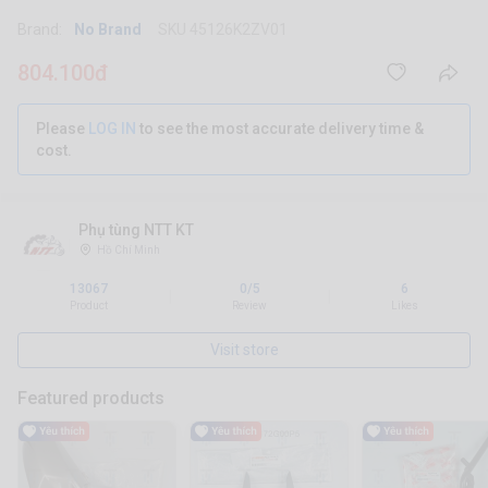
Brand:
No Brand
SKU 45126K2ZV01
804.100đ
Please
LOG IN
to see the most accurate delivery time &
cost.
Phụ tùng NTT KT
Hồ Chí Minh
13067
0/5
6
|
|
Product
Review
Likes
Visit store
Featured products