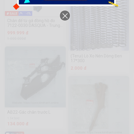
-1%
Chân đế từ gá đồng hồ đo
7122-0030 DASQUA - Trung
Quốc
999.999 đ
1.000.000đ
(Terui) Lò Xo Nén Dòng Đen
17*300
2.000 đ
AB22-Gác chân trước L
1.5k Sold
134.000 đ