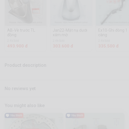
AB-Vè trước TL
Jan22-Mặt nạ dưới
Ex10-Ghi đông 1
đồng
xám mờ
càng
2.4k Sold
2.4k Sold
2.4k Sold
493.900 đ
303.600 đ
335.500 đ
Product description
No reviews yet
You might also like