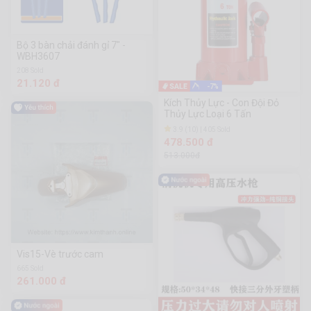
Bộ 3 bàn chải đánh gỉ 7" -
WBH3607
208 Sold
21.120 đ
-7%
Kích Thủy Lực - Con Đội Đỏ
Thủy Lực Loại 6 Tấn
3.9 (10) | 405 Sold
478.500 đ
513.000đ
Vis15-Vè trước cam
665 Sold
261.000 đ