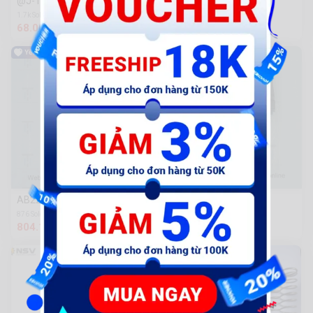
@J-Tay thắng R - đĩa
AB-Ắc bánh lớn
1.7k Sold
1.9k Sold
68.000 đ
31.000 đ
AB22-Dây dầu A 160cc
EliFi-Ti thăm nhớt
876 Sold
976 Sold
804.100 đ
19.800 đ