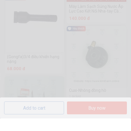
Máy Làm Sạch Súng Nước Áp
Lực Cao Kết Nối Nha-tay Cầm
Nhựa Răng Bên Ngoài 3 Điểm
140.000 đ
Dụng Cụ Phần Cứng
Chuanmu
(Gongfa)3/4 điều khiển hạng
nặng
68.000 đ
Cuxi-Nhông đồng hồ
1.6k Sold
146.000 đ
Add to cart
Buy now