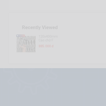
Recently Viewed
120x400mm
Cảo chữ F
kẹp thép
885.000 đ
cứng dày
Crossman
68-656