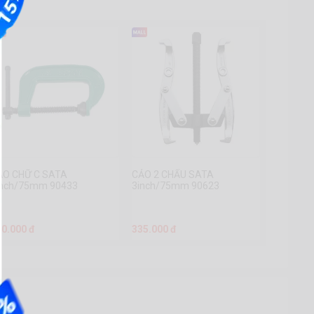
ẢO CHỮ C SATA
CẢO 2 CHẤU SATA
inch/75mm 90433
3inch/75mm 90623
70.000 đ
335.000 đ