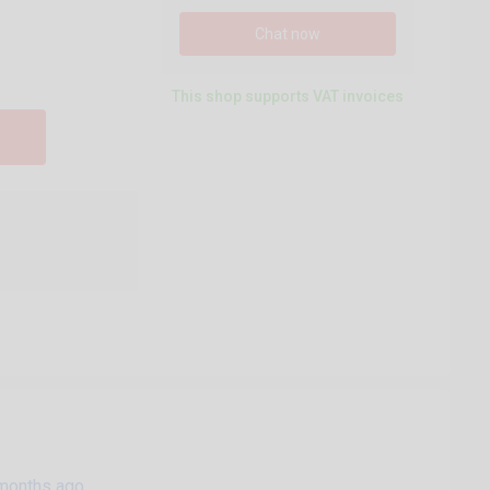
Chat now
This shop supports VAT invoices
months ago