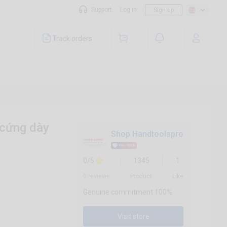
Support
Log in
Sign up
Track orders
cứng dày
Shop Handtoolspro
0/5
1345
1
0 reviews
Product
Like
Genuine commitment 100%
Visit store