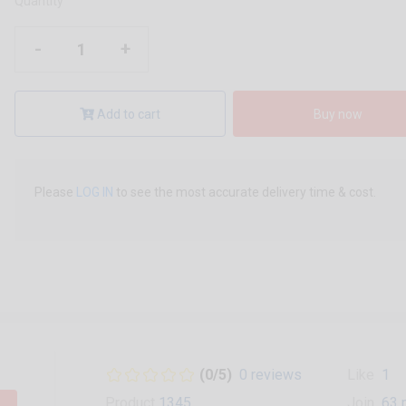
Quantity
-
+
Add to cart
Buy now
Please
LOG IN
to see the most accurate delivery time & cost.
(0/5)
0 reviews
Like
1
Product
1345
Join
63 