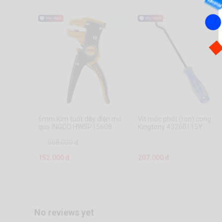
6mm Kìm tuốt dây điện mỏ
Vít móc phốt (ron) cong
quạ INGCO HWSP15608
Kingtony 43260115Y
568.000 đ
152.000 đ
207.000 đ
No reviews yet