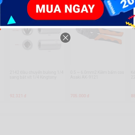
2142 Đầu chuyển bulong 1/4
0.5 ~ 6.0mm2 Kiềm bấm cos
Ké
sang bắt vít 1/4 Kingtony
Asaki AK-9121
2
M
92.321 đ
705.000 đ
8