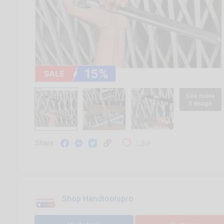
See more
5 image
Like
Share:
Shop Handtoolspro