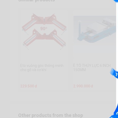
Eto vuông góc thông minh
Ê TÔ THỦY LỰC 6 INCH
cho gỗ và cơ khí
150MM
229.500 đ
2.990.000 đ
Other products from the shop