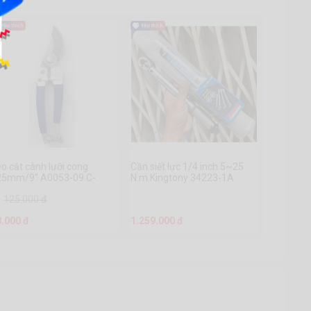
o cắt cành lưỡi cong
Cần siết lực 1/4 inch 5~25
25mm/9″ A0053-09 C-
N.m Kingtony 34223-1A
ART
125.000 đ
8.000 đ
1.259.000 đ