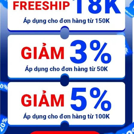
Ê tô kẹp bàn mini 30mm
Ê TÔ KẸP CHÍNH XÁC KD-50 2
C
INCH
3
276.000 đ
180.000 đ
1.360.000 đ
1