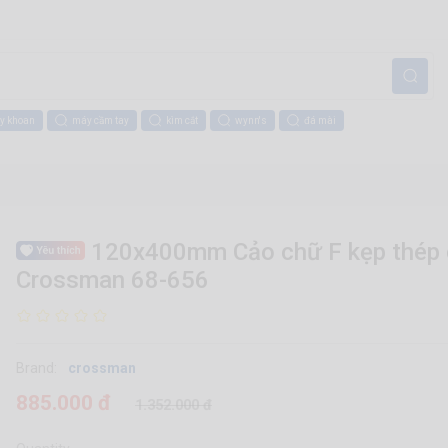
y khoan
máy cầm tay
kìm cắt
wynn's
đá mài
120x400mm Cảo chữ F kẹp thép 
Crossman 68-656
Brand:
crossman
885.000 đ
1.352.000 đ