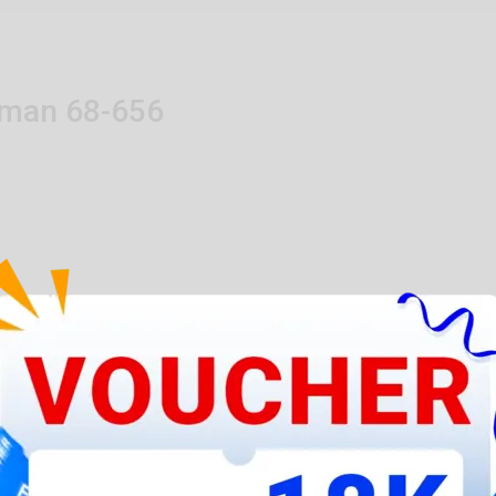
man 68-656
See more