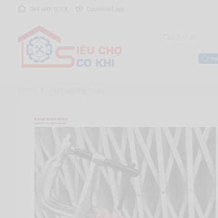
Sell with SCCK
Download app
má
Home
Workholding Tools