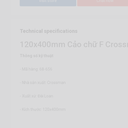
Visit store
Chat now
Technical specifications
120x400mm Cảo chữ F Cross
Thông số kỹ thuật
- Mã hàng: 68-656
- Nhà sản xuất: Crossman
- Xuất xứ: Đài Loan
- Kích thước: 120x400mm