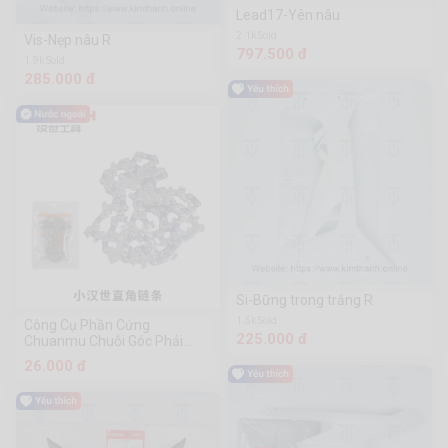
Lead17-Yên nâu
2.1k Sold
Vis-Nẹp nâu R
797.500 đ
1.9k Sold
285.000 đ
Si-Bững trong trắng R
1.5k Sold
Công Cụ Phần Cứng
225.000 đ
Chuanmu Chuỗi Góc Phải
Xiaohanshi
26.000 đ