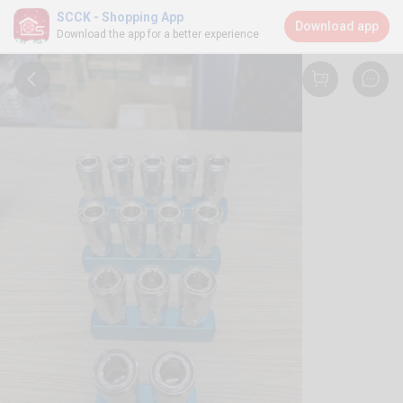
SCCK - Shopping App
Download app
Download the app for a better experience