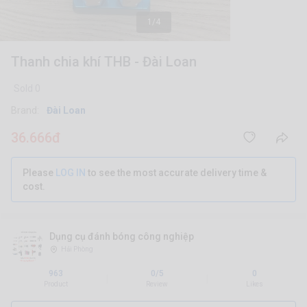
1/4
Thanh chia khí THB - Đài Loan
Sold 0
Brand:
Đài Loan
36.666đ
Please
LOG IN
to see the most accurate delivery time &
cost.
Dụng cụ đánh bóng công nghiệp
Hải Phòng
963
0/5
0
|
|
Product
Review
Likes