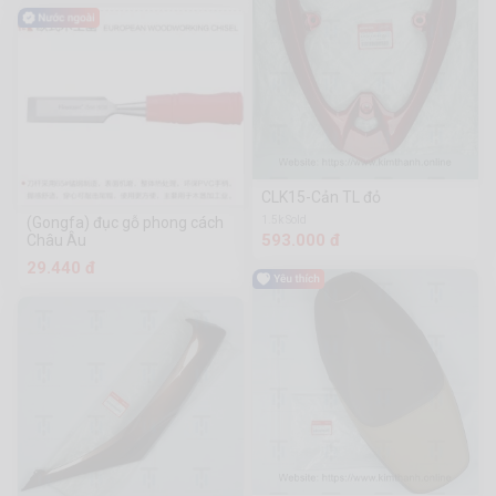
CLK15-Cản TL đỏ
(Gongfa) đục gỗ phong cách
1.5k Sold
593.000 đ
Châu Âu
29.440 đ