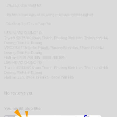
VPGD: Số 116 Quán Thánh, Phường Bình Hàn, Thành Phố Hải
- Chịu áp, chịu nhiệt tốt
Dương, Tỉnh Hải Dương
- Độ bền bỉ cực cao, kể cả trong môi trường khắc nghiệt
Hotline: 0909.788.885 - 0909.788.885
LIÊN HỆ VỚI CHÚNG TÔI
- Dễ dàng lắp đặt và thay thế
Trụ sở: Số 15/60 Quán Thánh, Phường Bình Hàn, Thành phố Hải
LIÊN HỆ VỚI CHÚNG TÔI
Dương, Tỉnh Hải Dương
Trụ sở: Số 15/60 Quán Thánh, Phường Bình Hàn, Thành phố Hải
Hotline: zallo 0909.788.885 - 0909.788.885
Dương, Tỉnh Hải Dương
VPGD: Số 116 Quán Thánh, Phường Bình Hàn, Thành Phố Hải
Dương, Tỉnh Hải Dương
Hotline: 0909.788.885 - 0909.788.885
LIÊN HỆ VỚI CHÚNG TÔI
Trụ sở: Số 15/60 Quán Thánh, Phường Bình Hàn, Thành phố Hải
Dương, Tỉnh Hải Dương
Hotline: zallo 0909.788.885 - 0909.788.885
No reviews yet
You might also like