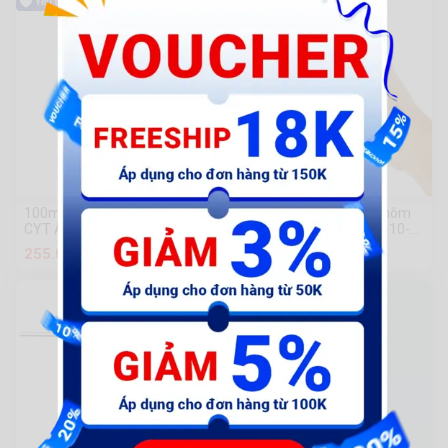
100mm Súng xịt hơi (thổi gió)
Súng thổi bụi hợp kim nhôm
CYT AR-TS
dài 300mm HYMAIR DG-10-
3N
255.000 đ
345.000 đ