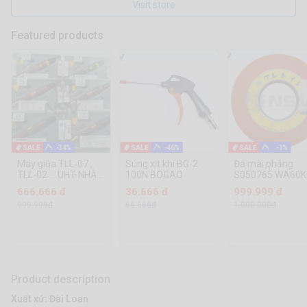
Visit store
Featured products
-34%
-46%
-1%
Máy giũa TLL-07 ,
Súng xịt khí BG-2
Đá mài phẳng
TLL-02 ... UHT-NHẬT
100N BOGAO
S050765 WA60K
BẢN
305x38x127 KGW
666.666 đ
36.666 đ
999.999 đ
Nhật Bản
999.999đ
66.666đ
1.000.000đ
Product description
Xuất xứ: Đài Loan