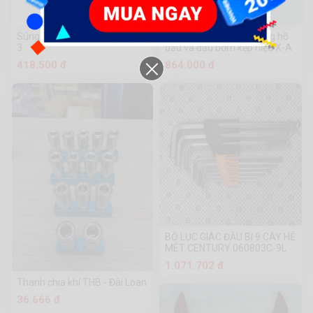
Súng thổi khí INGCO ABG031-
Súng bơm lốp xe có đồng hồ
3
dầu và đầu bơm kẹp hiệu X-A
418.500 đ
864.000 đ
BỘ LỤC GIÁC ĐẦU BI 9 CÂY HỆ
MÉT CENTURY 060803C-9L
1.071.702 đ
Thanh chia khí THB - Đài Loan
36.666 đ