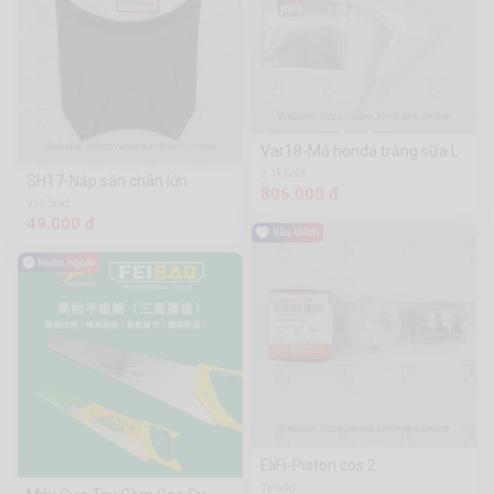
Var18-Má honda trắng sữa L
2.1k Sold
SH17-Nắp sàn chân lớn
806.000 đ
955 Sold
49.000 đ
EliFi-Piston cos 2
1k Sold