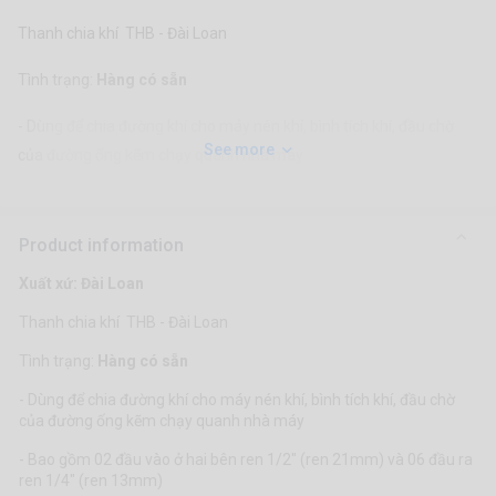
Thanh chia khí THB - Đài Loan
Tình trạng:
Hàng có sẵn
- Dùng để chia đường khí cho máy nén khí, bình tích khí, đầu chờ
See more
của đường ống kẽm chạy quanh nhà máy
- Bao gồm 02 đầu vào ở hai bên ren 1/2" (ren 21mm) và 06 đầu ra
ren 1/4" (ren 13mm)
Product information
- Chịu áp, chịu nhiệt tốt
Xuất xứ: Đài Loan
Thanh chia khí THB - Đài Loan
- Độ bền bỉ cực cao, kể cả trong môi trường khắc nghiệt
Tình trạng:
Hàng có sẵn
- Dễ dàng lắp đặt và thay thế
- Dùng để chia đường khí cho máy nén khí, bình tích khí, đầu chờ
LIÊN HỆ VỚI CHÚNG TÔI
của đường ống kẽm chạy quanh nhà máy
Trụ sở: Số 15/60 Quán Thánh, Phường Bình Hàn, Thành phố Hải
- Bao gồm 02 đầu vào ở hai bên ren 1/2" (ren 21mm) và 06 đầu ra
Dương, Tỉnh Hải Dương
ren 1/4" (ren 13mm)