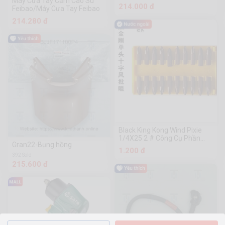
Máy Cưa Tay Cầm Cao Su
214.000 đ
Feibao/Máy Cưa Tay Feibao
214.280 đ
Black King Kong Wind Pixie
1/4X25 2 # Công Cụ Phần
Gran22-Bụng hồng
Cứng Chuanmu
1.200 đ
392 Sold
215.600 đ