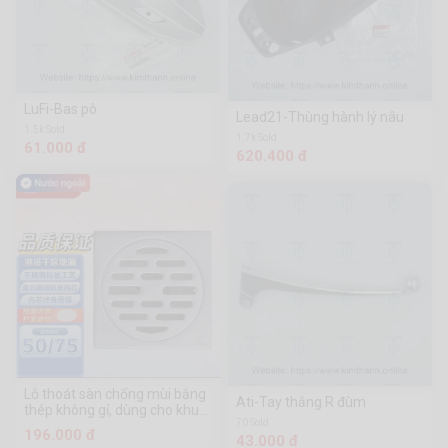
LuFi-Bas pô
Lead21-Thùng hành lý nâu
1.5k Sold
1.7k Sold
61.000 đ
620.400 đ
Lỗ thoát sàn chống mùi bằng
Ati-Tay thắng R đùm
thép không gỉ, dùng cho khu
70 Sold
vực khô ướt, loại đơn hoặc đôi
196.000 đ
43.000 đ
trên tàu ngầm