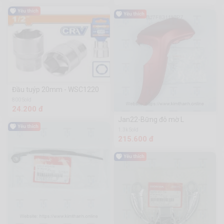
Đầu tuýp 20mm - WSC1220
800 Sold
24.200 đ
Jan22-Bững đô mờ L
1.3k Sold
215.600 đ