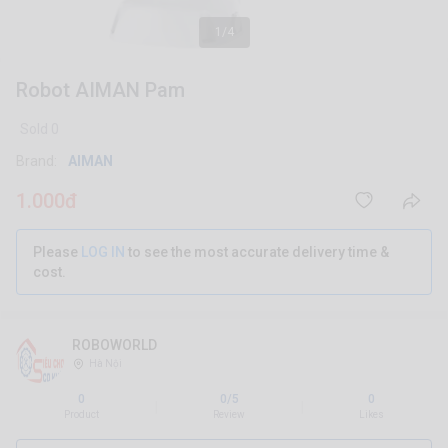
1/4
Robot AIMAN Pam
Sold 0
Brand:
AIMAN
1.000đ
Please
LOG IN
to see the most accurate delivery time &
cost.
ROBOWORLD
Hà Nội
0
0/5
0
|
|
Product
Review
Likes