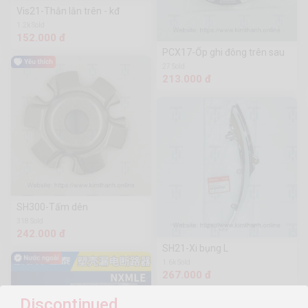
Vis21-Thằn lằn trên - kđ
1.2k Sold
152.000 đ
PCX17-Ốp ghi đông trên sau
27 Sold
213.000 đ
SH300-Tấm dên
318 Sold
242.000 đ
SH21-Xi bụng L
1.6k Sold
267.000 đ
Discontinued