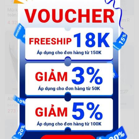
Mũi khoan xoắn mài hoàn
toàn Hanshi (hai đầu)
SH12-Ốp gác chân lớn xám R
4.320 đ
không tem
2k Sold
190.300 đ
AB-Bụng TL Fi xám
843 Sold
273.000 đ
Tem ốp sườn SH 2008
908 Sold
472.000 đ