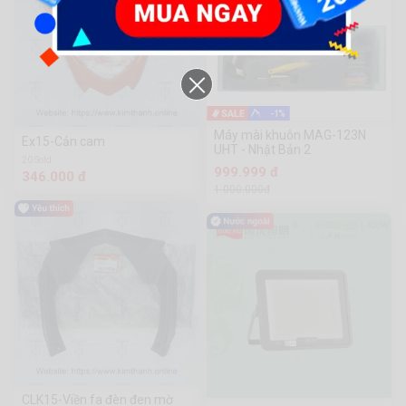
-1%
Máy mài khuôn MAG-123N
Ex15-Cản cam
UHT - Nhật Bản 2
20 Sold
999.999 đ
346.000 đ
1.000.000đ
CLK15-Viền fa đèn đen mờ