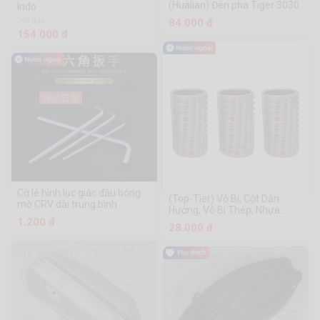
(Hualian) Đèn pha Tiger 3030
Indo
84.000 đ
799 Sold
154.000 đ
Cờ lê hình lục giác đầu bóng
(Top-Tier) Vỏ Bi, Cột Dẫn
mờ CRV dài trung bình
Hướng, Vỏ Bi Thép, Nhựa
Nhựa, Đồng Và Nhôm
1.200 đ
28.000 đ