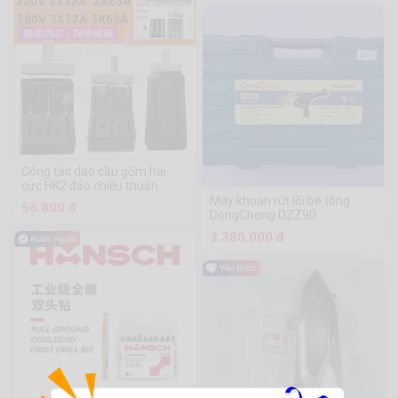
Công tắc dao cầu gốm hai
cực HK2 đảo chiều thuận
nghịch 63A32
Máy khoan rút lõi bê tông
56.800 đ
DongCheng DZZ90
3.380.000 đ