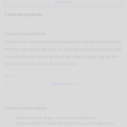
Visit store
Featured products
Product description
Thế hệ robot cộng tác linh hoạt thương mại mới được trang bị cảm
biến mô-men xoắn toàn khớp và công nghệ điều khiển lực trực tiếp
với phản hồi toàn trạng thái, cho phép tránh chướng ngại vật linh
hoạt hơn và phát hiện va chạm nhạy hơn.
Robot có khả năng điều khiển lực động cao và điều khiển mềm
đồng thời đảm bảo điều khiển vị trí có độ chính xác cao. Được thiết
See more
kế riêng cho các tình huống thương mại, nó đáp ứng đáng kể các
yêu cầu về hình thức, độ an toàn, độ tin cậy và tính dễ sử dụng, tạo
ra trải nghiệm tương tác giữa người và máy thân thiện hơn.
Product information
Robot pha chế và giao cà phê tới từng bàn ăn
Ứng dụng hiển thị hoạt động Robot trong thời gian thực,