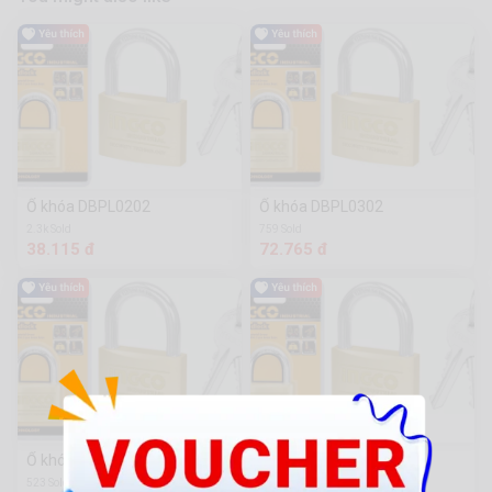
Ổ khóa DBPL0202
Ổ khóa DBPL0302
2.3k Sold
759 Sold
38.115 đ
72.765 đ
Ổ khóa DBPL0402
Ổ khóa DBPL0502
523 Sold
1k Sold