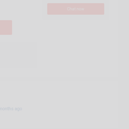
Chat now
months ago