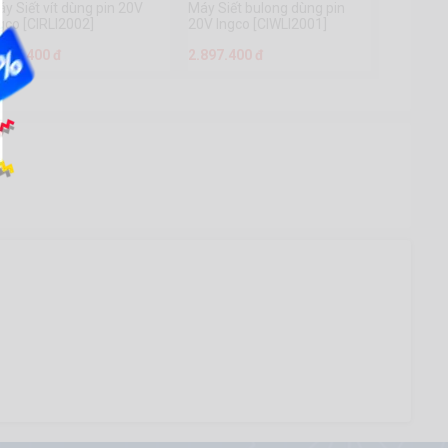
y Siết vít dùng pin 20V
Máy Siết bulong dùng pin
gco [CIRLI2002]
20V Ingco [CIWLI2001]
.897.400 đ
2.897.400 đ