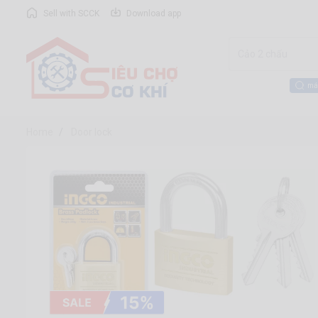
Sell with SCCK
Download app
má
Home
Door lock