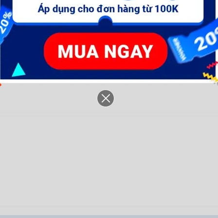
Máy Siết vít dùng pin 8V
Máy Siết vít dùng pin 20V
Má
Ingco [CSDLI0801]
Ingco [CIRLI2017]
In
778.800 đ
2.277.000 đ
2