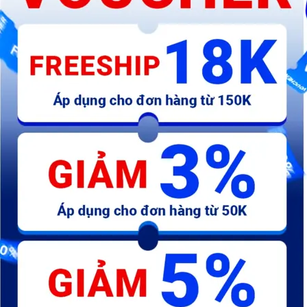
Ổ khóa DBPL0302
Ổ khóa DBPL0402
Ổ
80.300 đ
112.200 đ
1