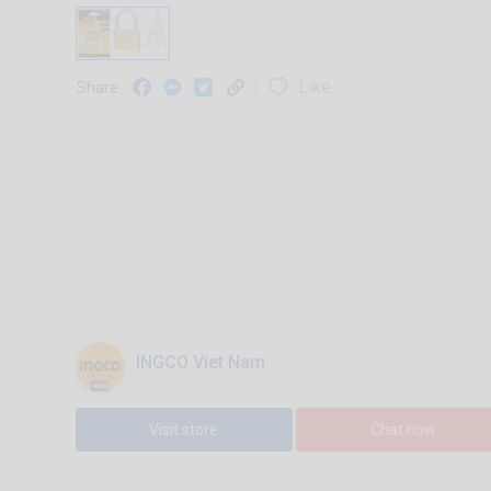
Like
Share:
INGCO Viet Nam
Visit store
Chat now