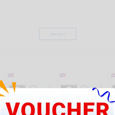
m
See more