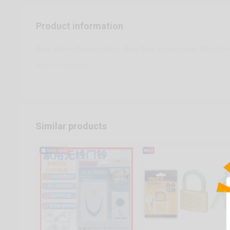
Product information
Size: 60mm, Nguyên liệu = đồng thau, trọng lượng: 385g, kè
theo 3 chìa khóa
Similar products