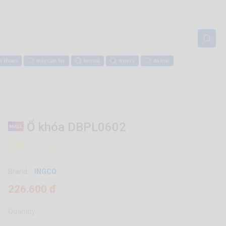
y khoan
máy cầm tay
kìm cắt
wynn's
đá mài
Ổ khóa DBPL0602
Brand:
INGCO
226.600 đ
Quantity