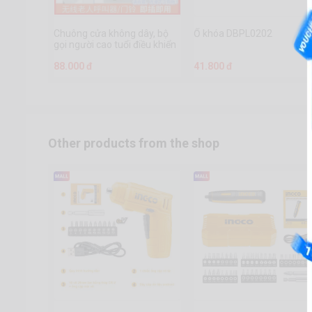
Chuông cửa không dây, bộ
Ổ khóa DBPL0202
gọi người cao tuổi điều khiển
từ xa cắm điện AC gia dụng
88.000 đ
41.800 đ
Other products from the shop