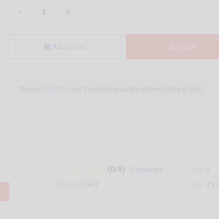
-
+
Add to cart
Buy now
Please
LOG IN
to see the most accurate delivery time & cost.
(0/5)
0 reviews
Like
0
Product
947
Join
35 