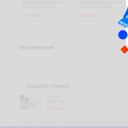
Máy Siết vít dùng pin 4V
Máy Siết vít dùng pin 4V
Ingco [CSDLI0402]
Ingco [CSDLI0403]
297.000 đ
544.500 đ
No reviews yet
Recently Viewed
Ổ khóa
DBPL0602
226.600 đ