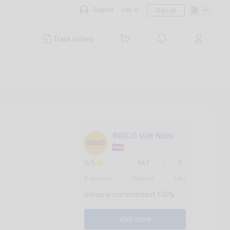
Support
Log in
Sign up
Track orders
INGCO Viet Nam
0/5
947
0
0 reviews
Product
Like
Genuine commitment 100%
Visit store