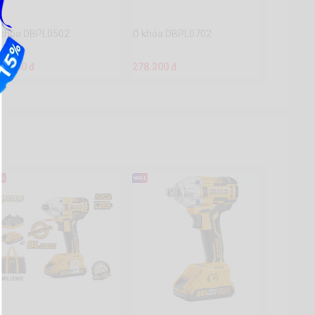
 khóa DBPL0502
Ổ khóa DBPL0702
72.700 đ
278.300 đ