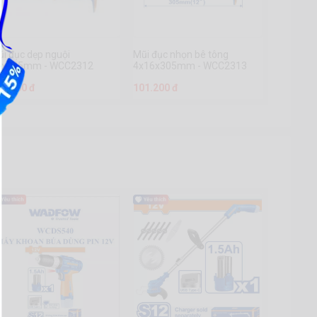
i đục dẹp nguội
Mũi đục nhọn bê tông
9x305mm - WCC2312
4x16x305mm - WCC2313
23.200 đ
101.200 đ