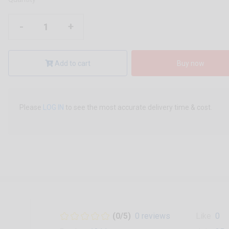
-
+
Add to cart
Buy now
Please
LOG IN
to see the most accurate delivery time & cost.
(0/5)
0 reviews
Like
0