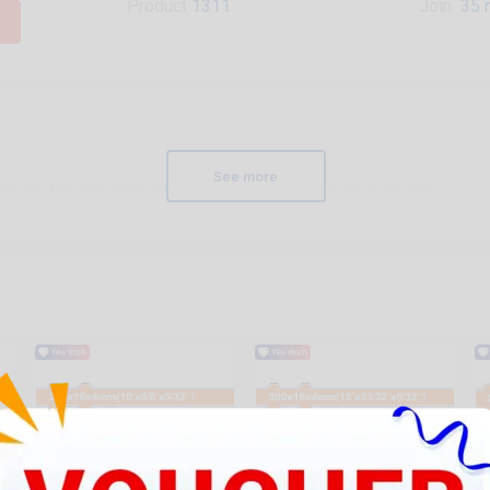
Product
1311
Join
35 
See more
t, sơn tĩnh điện trong suốt tay cầm kiểu MỚI Đóng gói theo nhãn