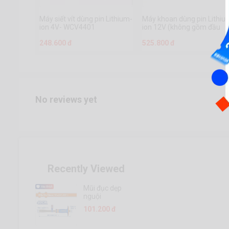
Máy siết vít dùng pin Lithium-
Máy khoan dùng pin Lithiu
ion 4V- WCV4401
ion 12V (không gồm đầu
sạc)- WCDS510
248.600 đ
525.800 đ
No reviews yet
Recently Viewed
Mũi đục dẹp
nguội
19x16x305mm
101.200 đ
- WCC2311