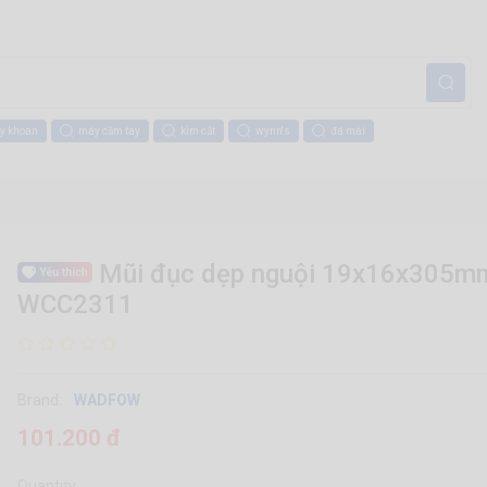
y khoan
máy cầm tay
kìm cắt
wynn's
đá mài
Mũi đục dẹp nguội 19x16x305mm
WCC2311
Brand:
WADFOW
101.200 đ
Quantity