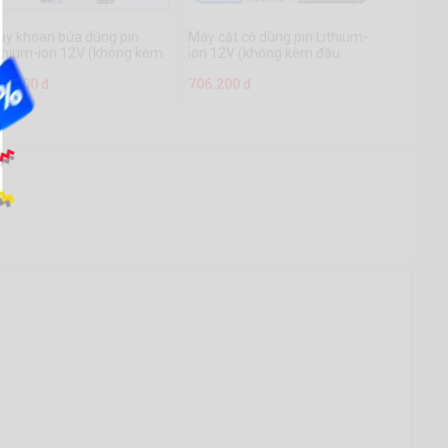
áy khoan búa dùng pin
Máy cắt cỏ dùng pin Lithium-
thium-ion 12V (không kèm
ion 12V (không kèm đầu
ầu sạc) - WCDS540
sạc)- WGTS512
43.600 đ
706.200 đ