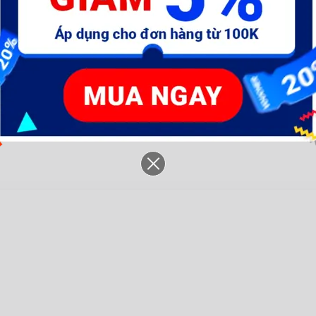
m-
Máy khoan dùng pin Lithium-
Máy khoan dùng pin Lithium-
M
ion 12V (không kèm đầu
ion 12V (không gồm đầu
Li
sạc)- WCDS520
sạc)- WCDS525
đ
625.900 đ
1.057.100 đ
7