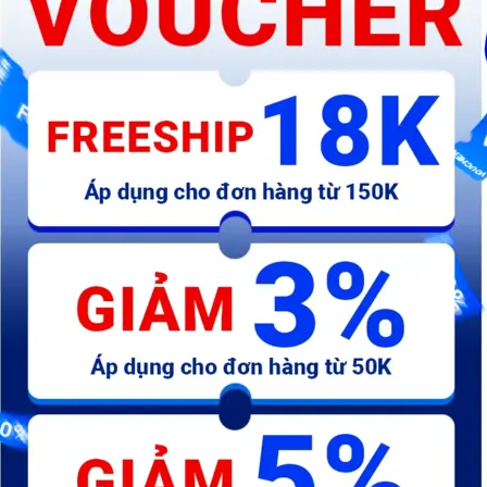
Mũi đục nhọn bê tông
Mũi đục nhọn bê tông
Mũ
4x16x250mm - WCC1303
18x300mm - WCC1304
1
58.300 đ
75.900 đ
1