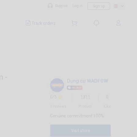
Support
Log in
Sign up
Track orders
 -
Dụng cụ WADFOW
0/5
1311
0
0 reviews
Product
Like
Genuine commitment 100%
Visit store