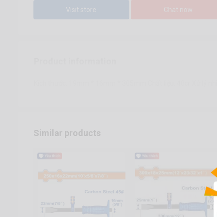
Visit store
Chat now
Product information
Kích thước: 19mm * 16mm * 305mm Chất liệu: 40cr Xử lý nhiệ
Similar products