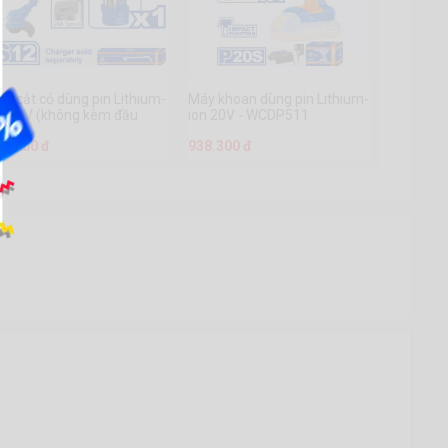
y cắt cỏ dùng pin Lithium-
Máy khoan dùng pin Lithium-
on 12V (không kèm đầu
ion 20V - WCDP511
ạc)- WGTS512
06.200 đ
938.300 đ