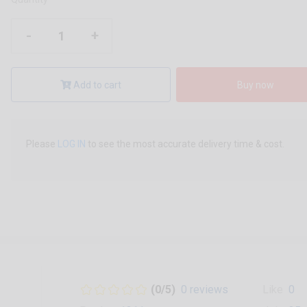
-
+
Add to cart
Buy now
Please
LOG IN
to see the most accurate delivery time & cost.
(0/5)
0 reviews
Like
0