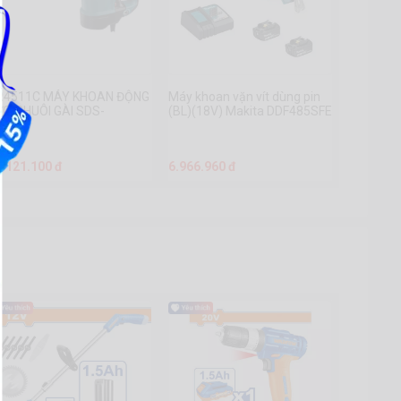
R4511C MÁY KHOAN ĐỘNG
Máy khoan vặn vít dùng pin
ỰC(CHUÔI GÀI SDS-
(BL)(18V) Makita DDF485SFE
AX/45MM)
1.121.100 đ
6.966.960 đ