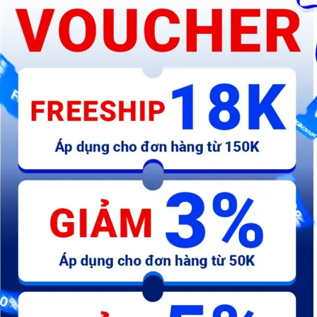
HR4030C MÁY KHOAN ĐỘNG
Máy khoan vặn vít dùng pin
H
LỰC(CHUÔI LỤC GIÁC
(BL)(18V) Makita DDF484Z
L
17MM/40MM)
M
14.914.900 đ
3.203.200 đ
2