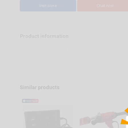
Visit store
Chat now
Product information
Điện áp: 12V Tốc độ không tải: 0-400/0-1500rpm Tốc độ bú
độ Đèn làm việc tích hợp Đèn báo nguồn pin LED Kèm 1.5A
Similar products