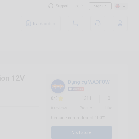
Support
Log in
Sign up
Track orders
ion 12V
Dụng cụ WADFOW
0/5
1311
0
0 reviews
Product
Like
Genuine commitment 100%
Visit store