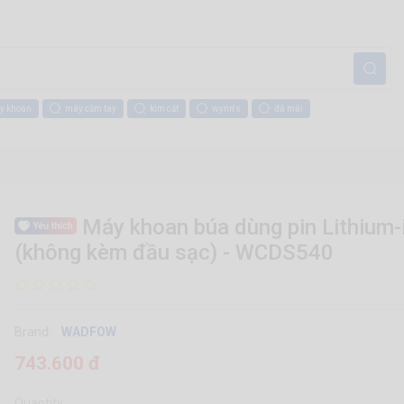
y khoan
máy cầm tay
kìm cắt
wynn's
đá mài
Máy khoan búa dùng pin Lithium-
(không kèm đầu sạc) - WCDS540
Brand:
WADFOW
743.600 đ
Quantity