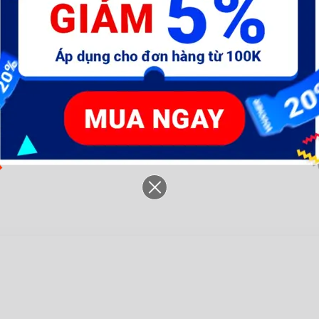
m-
Máy khoan dùng pin Lithium-
Máy khoan dùng pin Lithium-
Má
ion 12V (không kèm đầu
ion 12V (không gồm đầu
i
sạc)- WCDS520
sạc)- WCDS525
s
625.900 đ
1.057.100 đ
7