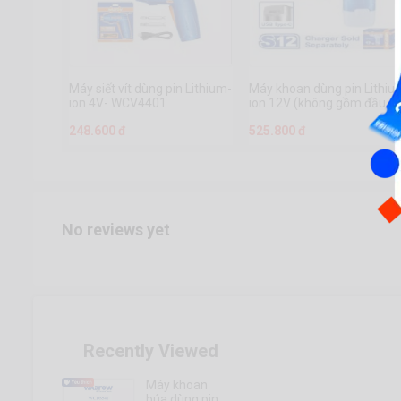
Máy siết vít dùng pin Lithium-
Máy khoan dùng pin Lithiu
ion 4V- WCV4401
ion 12V (không gồm đầu
sạc)- WCDS510
248.600 đ
525.800 đ
No reviews yet
Recently Viewed
Máy khoan
búa dùng pin