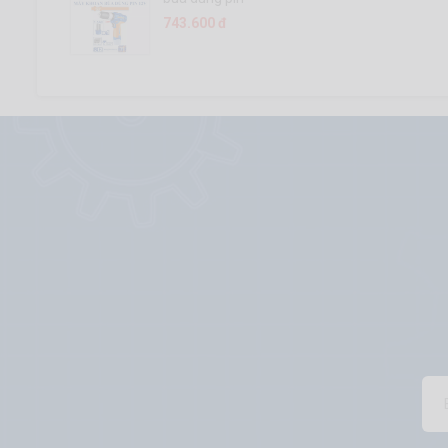
Lithium-ion
743.600 đ
12V (không
kèm đầu
sạc) -
WCDS540