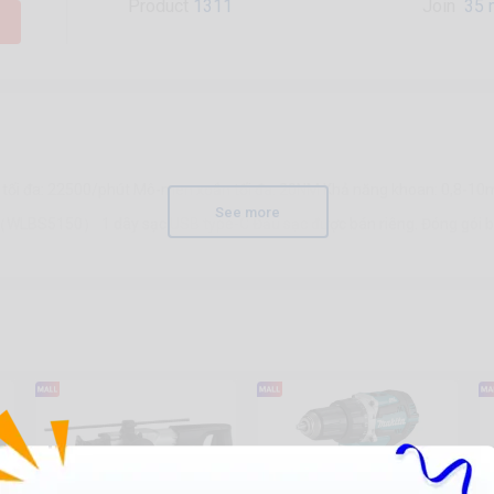
Product
1311
Join
35 
a tối đa: 22500/phút Mô-men xoắn tối đa: 20NM Khả năng khoan: 0,8-10
See more
h（WLBS5150） 1 dây sạc USB type-C Đầu sạc được bán riêng. Đóng gói