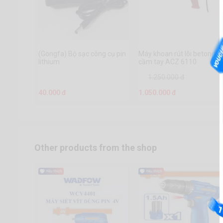
(Gongfa) Bộ sạc công cụ pin
Máy khoan rút lõi betong
lithium
cầm tay ACZ 6110
1.250.000 đ
40.000 đ
1.050.000 đ
Other products from the shop