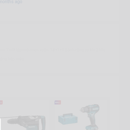
months ago
mm Thiết lập mô-men xoắn: 18+1+1 Bánh răng cơ khí 2 tốc
 bằng hộp màu