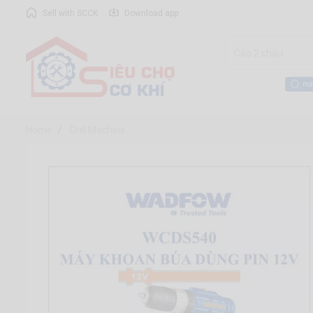
Sell with SCCK
Download app
má
Home
Drill Machine