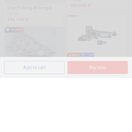
1.7k Sold
700.000 đ
Gran19-Bững đô bóng R
152 Sold
196.900 đ
-1%
Máy giũa khí DR-850 Đài Loan
Add to cart
Buy now
999.999 đ
1.000.000đ
Gran19-Hộp đựng bình
2k Sold
61.000 đ