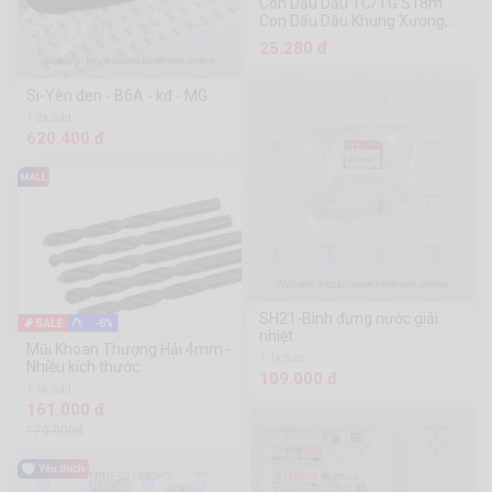
Con Dấu Dầu TC/TG S18m
Con Dấu Dầu Khung Xương,
Miếng Đệm Chịu Nhiệt Độ Cao
25.280 đ
Và Axit, Con Dấu Dầu Cao Su
Màu
Si-Yên đen - B6A - kđ - MG
1.2k Sold
620.400 đ
SH21-Bình đựng nước giải
-6%
nhiệt
Mũi Khoan Thượng Hải 4mm -
1.1k Sold
Nhiều kích thước
109.000 đ
1.6k Sold
161.000 đ
170.000đ