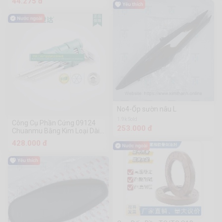
44.275 đ
No4-Ốp sườn nâu L
1.9k Sold
Công Cụ Phần Cứng 09124
253.000 đ
Chuanmu Bằng Kim Loại Dài 9
Mảnh
428.000 đ