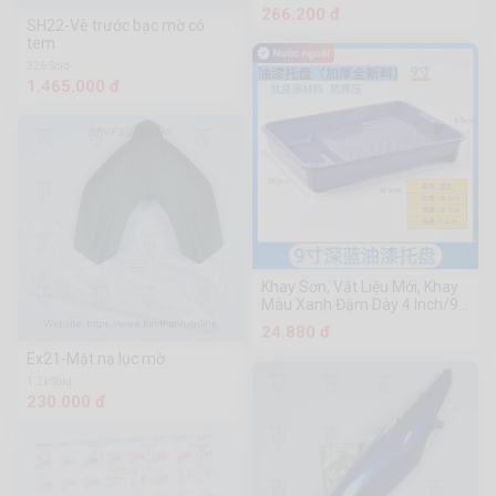
266.200 đ
SH22-Vè trước bạc mờ có
tem
326 Sold
1.465.000 đ
Khay Sơn, Vật Liệu Mới, Khay
Màu Xanh Đậm Dày 4 Inch/9
Inch, Khay Không Bị Hỏng,
24.880 đ
Khay Nhựa Dày, Khay Đựng
Sơn, Khay Nhựa, Khay Sơn,
Ex21-Mặt nạ lục mờ
Khay Lăn, Khay Sơn, Khay Lăn,
1.2k Sold
Khay Sơn, Khay Lăn, Khay Kéo
230.000 đ