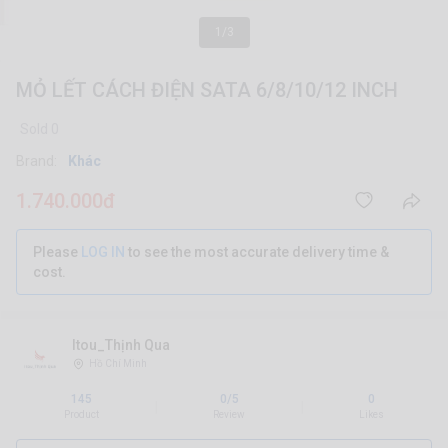
1/3
MỎ LẾT CÁCH ĐIỆN SATA 6/8/10/12 INCH
Sold 0
Brand:
Khác
1.740.000đ
Please
LOG IN
to see the most accurate delivery time &
cost.
Itou_Thịnh Qua
Hồ Chí Minh
145
0/5
0
|
|
Product
Review
Likes