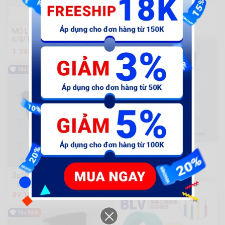
Gran-Đèn soi bảng số - 2BM
134 Sold
170.000 đ
MỎ LẾT CÁCH ĐIỆN SATA
6/8/10/12 INCH
1.740.000 đ
SH12-Nẹp nâu R
65 Sold
218.000 đ
Sp100-Bụng nhỏ
1.9k Sold
89.100 đ