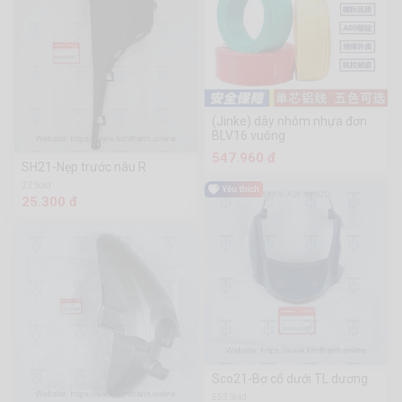
(Jinke) dây nhôm nhựa đơn
BLV16 vuông
547.960 đ
SH21-Nẹp trước nâu R
23 Sold
25.300 đ
Sco21-Bợ cổ dưới TL dương
553 Sold