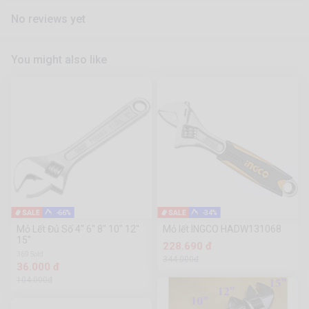
No reviews yet
You might also like
-66%
-34%
Mỏ Lết Đủ Số 4" 6" 8" 10" 12"
Mỏ lết INGCO HADW131068
15"
228.690 đ
369 Sold
344.000đ
36.000 đ
104.000đ