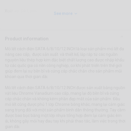
Xuất xứ: Đài Loan
See more
Product information
Mỏ lết cách điện SATA 6/8/10/12 INCH là loại sản phẩm mỏ lết đa
năng cao cấp, được sản xuất và thiết kế, lắp ráp từ các nguồn
nguyên liệu thép hợp kim đặc biệt chất lượng cao được nhập khẩu
từ các quốc gia có nền công nghiệp, cơ khí phát triển trên thế giới
giúp đem lại sự bền bĩ và cứng cáp chắc chắn cho sản phẩm mũi
khoan qua thời gian dài.
Mỏ lết cách điện SATA 6/8/10/12 INCH được sản xuất bằng nguồn
vật liệu Chrome Vanadium cao cấp, mang lại độ bền bĩ và cứng
cáp chắc chắn và không kém phần đẹp mắt của sản phẩm. Đầu
mỏ lết cũng được phủ 1 lớp Chrome bóng khác, mang lại cảm giác
sang trọng đối với một sản phẩm bình dân thông thường. Tay cầm
được bao bọc bằng một lớp nhựa tổng hợp đem lại cảm giác êm
ái, không gây mỏi hay đau tay khi phải thao tác, làm việc trong thời
gian dài.