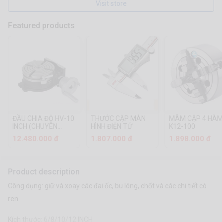
Visit store
Featured products
ĐẦU CHIA ĐỘ HV-10
THƯỚC CẶP MÀN
MÂM CẶP 4 HÀ
INCH (CHUYÊN
HÌNH ĐIỆN TỬ
K12-100
DÙNG CHO MÁY
12.480.000 đ
1.807.000 đ
1.898.000 đ
PHAY)
Product description
Công dụng: giữ và xoay các đai ốc, bu lông, chốt và các chi tiết có
ren
Kích thước: 6/8/10/12 INCH