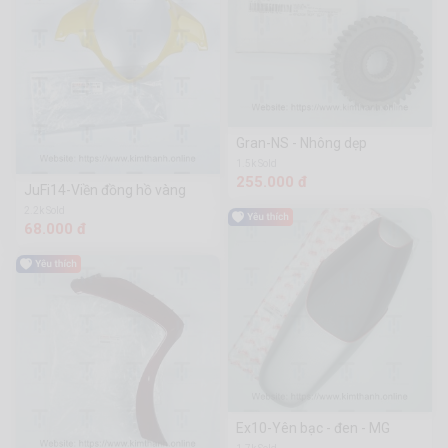
Gran-NS - Nhông dẹp
1.5k Sold
255.000 đ
JuFi14-Viền đồng hồ vàng
2.2k Sold
68.000 đ
Ex10-Yên bạc - đen - MG