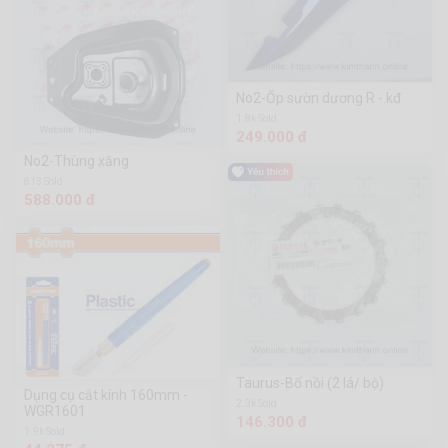
No2-Ốp sườn dương R - kđ
1.8k Sold
249.000 đ
No2-Thùng xăng
813 Sold
588.000 đ
Taurus-Bố nồi (2 lá/ bộ)
Dụng cụ cắt kính 160mm -
2.3k Sold
WGR1601
146.300 đ
1.9k Sold