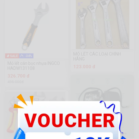
MỎ LẾT CÁC LOẠI CHÍNH
-34%
HÃNG
Mỏ lết cán bọc nhựa INGCO
123.000 đ
HADW131108
326.700 đ
495.000đ