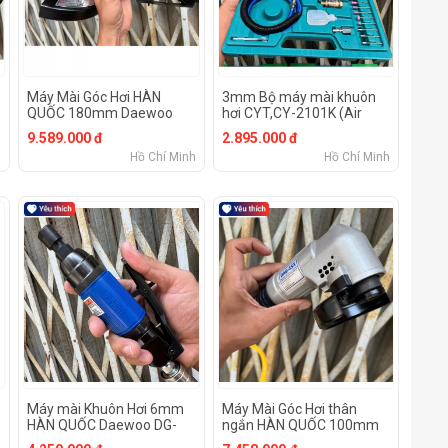
Máy Mài Góc Hơi HÀN
3mm Bộ máy mài khuôn
QUỐC 180mm Daewoo
hơi CYT,CY-2101K (Air
DAG-7LGA (Made in
Micro Die Grinder KIT)
9.589.000 đ
2.895.000 đ
Korea) (7" ANGLE GRINDER
h
Hồ Chí Minh
Hồ Chí Minh
AIR )
Máy mài Khuôn Hơi 6mm
Máy Mài Góc Hơi thân
HÀN QUỐC Daewoo DG-
ngắn HÀN QUỐC 100mm
38LS (Made in Korea) (DIE
Daewoo DAG-4SX (Made