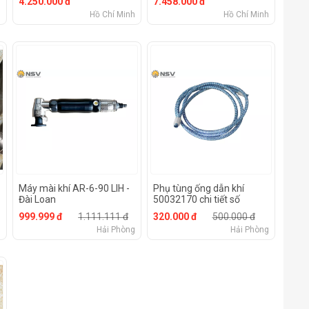
4.250.000 đ
7.458.000 đ
R
GRINDER AIR )
in Korea) (4" ANGLE
h
Hồ Chí Minh
Hồ Chí Minh
GRINDER AIR )
Máy mài khí AR-6-90 LIH -
Phụ tùng ống dẫn khí
Đài Loan
50032170 chi tiết số
#1932 của máy mài khí
999.999 đ
1.111.111 đ
320.000 đ
500.000 đ
(1.5m) UHT - Nhật Bản
h
Hải Phòng
Hải Phòng