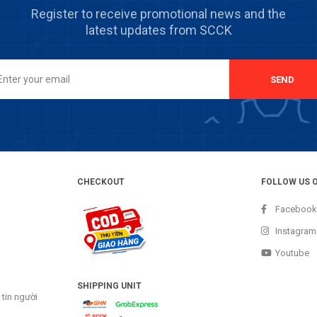
Register to receive promotional news and the
latest updates from SCCK
SEND
CHECKOUT
FOLLOW US 
Facebook
Instagram
Youtube
SHIPPING UNIT
tin người