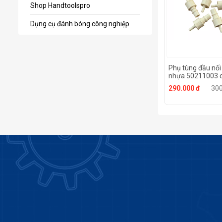
Shop Handtoolspro
Dụng cụ đánh bóng công nghiệp
Phụ tùng đầu nối
nhựa 50211003 ch
#1933 của máy m
290.000 đ
300
UHT - Nhật Bản