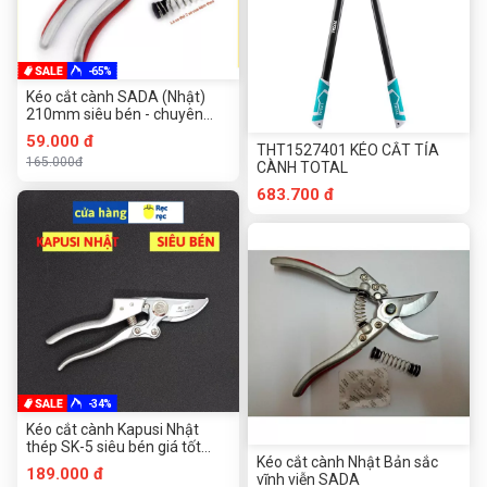
-65%
Kéo cắt cành SADA (Nhật)
210mm siêu bén - chuyên
dùng cắt cành cây
59.000 đ
THT1527401 KÉO CẮT TỈA
165.000đ
CÀNH TOTAL
683.700 đ
-34%
Kéo cắt cành Kapusi Nhật
thép SK-5 siêu bén giá tốt
Kéo cắt cành Nhật Bản sắc
nhất thị trường
189.000 đ
vĩnh viễn SADA