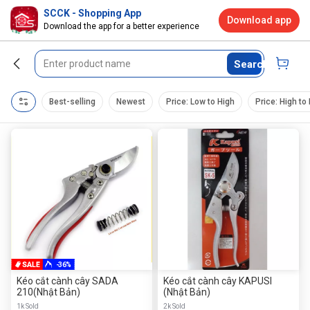
SCCK - Shopping App
Download app
Download the app for a better experience
Search
Best-selling
Newest
Price: Low to High
Price: High to
-36%
Kéo cắt cành cây SADA
Kéo cắt cành cây KAPUSI
210(Nhật Bản)
(Nhật Bản)
1k Sold
2k Sold