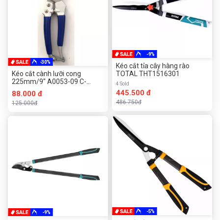
-9%
-30%
Kéo cắt tỉa cây hàng rào
Kéo cắt cành lưỡi cong
TOTAL THT1516301
225mm/9″ A0053-09 C-
4 Sold
MART
445.500 đ
88.000 đ
486.750đ
125.000đ
-5%
-9%