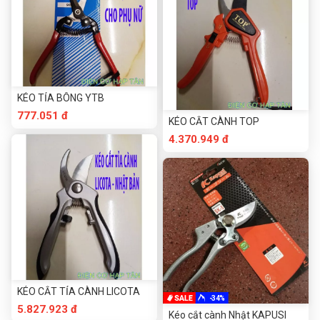
KÉO TỈA BÔNG YTB
777.051 đ
KÉO CẮT CÀNH TOP
4.370.949 đ
KÉO CẮT TỈA CÀNH LICOTA
-34%
5.827.923 đ
Kéo cắt cành Nhật KAPUSI