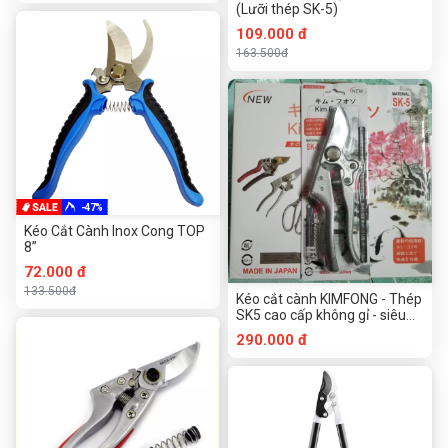
(Lưỡi thép SK-5)
109.000 đ
163.500đ
-47%
Kéo Cắt Cành Inox Cong TOP
8”
72.000 đ
133.500đ
Kéo cắt cành KIMFONG - Thép
SK5 cao cấp không gỉ - siêu
bén
290.000 đ