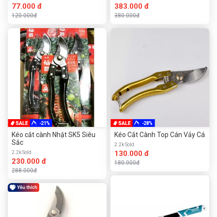
77.000 đ
383.000 đ
120.000đ
380.000đ
-21%
-28%
Kéo cắt cành Nhật SK5 Siêu
Kéo Cắt Cành Top Cán Vảy Cá
Sắc
2.2k Sold
130.000 đ
2.2k Sold
230.000 đ
180.000đ
288.000đ