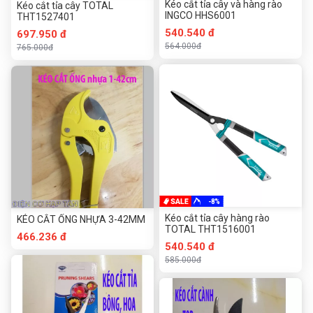
Kéo cắt tỉa cây và hàng rào
Kéo cắt tỉa cây TOTAL
INGCO HHS6001
THT1527401
540.540 đ
697.950 đ
564.000đ
765.000đ
-8%
Kéo cắt tỉa cây hàng rào
KÉO CẮT ỐNG NHỰA 3-42MM
TOTAL THT1516001
466.236 đ
540.540 đ
585.000đ