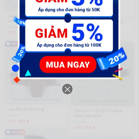
Gác chân trước bên phải cho
xe Air Blade 2020
Máy Bơ Khí Nén Naikeli 8q
Công Cụ Phần Cứng
2.2k Sold
Chuanmu
133.100 đ
1.400.000 đ
Jan-Bợ cổ đô bóng
Cần số Ex 150 2015 chính
hãng Yamaha
73 Sold
114.400 đ
543 Sold
139.700 đ