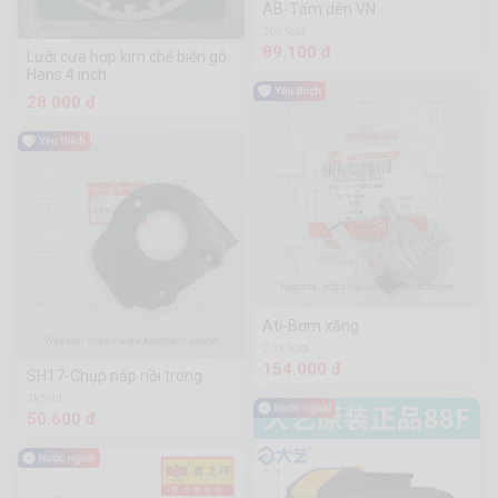
AB-Tấm dên VN
309 Sold
89.100 đ
Lưỡi cưa hợp kim chế biến gỗ
Hans 4 inch
28.000 đ
Ati-Bơm xăng
2.1k Sold
154.000 đ
SH17-Chụp nắp nồi trong
2k Sold
50.600 đ