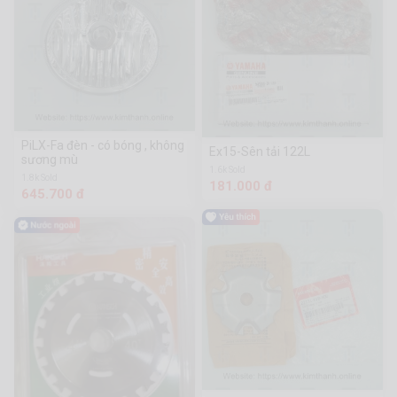
PiLX-Fa đèn - có bóng , không
Ex15-Sên tải 122L
sương mù
1.6k Sold
1.8k Sold
181.000 đ
645.700 đ