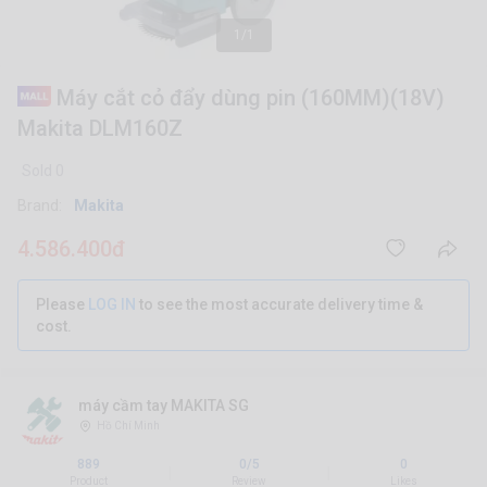
1/1
Máy cắt cỏ đẩy dùng pin (160MM)(18V)
Makita DLM160Z
Sold 0
Brand:
Makita
4.586.400đ
Please
LOG IN
to see the most accurate delivery time &
cost.
máy cầm tay MAKITA SG
Hồ Chí Minh
889
0/5
0
|
|
Product
Review
Likes