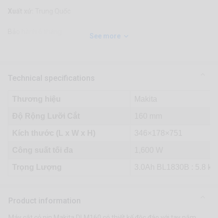
Xuất xứ:
Trung Quốc
Bảo hành 6 tháng
See more
Technical specifications
Thương hiệu
Makita
Độ Rộng Lưỡi Cắt
160 mm
Kích thước (L x W x H)
346×178×751
Công suất tối đa
1,600 W
Trọng Lượng
3.0Ah BL1830B : 5.8 kg
Product information
Máy cắt cỏ pin Makita DLM160 có thiết kế độc đáo với tay nắm