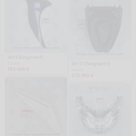
SH13-Bững mực R
SH17-Thùng hành lý
1.3k Sold
253.000 đ
630 Sold
273.000 đ