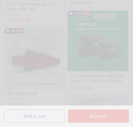
Phần Cứng Chuanmu
368.000 đ
Ex10-Tay ambrayage đen
bóng - 55P - kđ
1.8k Sold
101.200 đ
Túi Thợ Điện Feibao (Mới)/Bộ
Dụng Cụ Feibao/Túi Thợ Điện
Feibao
258.760 đ
Mio-Vè trước đô
2.2k Sold
248.000 đ
Add to cart
Buy now