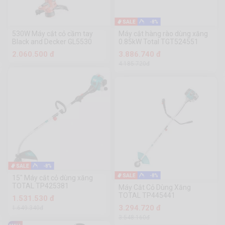
-8%
530W Máy cắt cỏ cầm tay
Máy cắt hàng rào dùng xăng
Black and Decker GL5530
0.85kW Total TGT524551
2.060.500 đ
3.886.740 đ
4.185.720đ
-8%
-8%
15" Máy cắt cỏ dùng xăng
TOTAL TP425381
Máy Cắt Cỏ Dùng Xăng
TOTAL TP445441
1.531.530 đ
3.294.720 đ
1.649.340đ
3.548.160đ