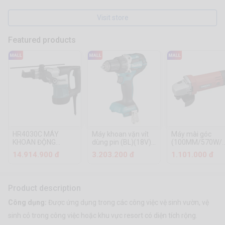
Visit store
Featured products
HR4030C MÁY
Máy khoan vặn vít
Máy mài góc
KHOAN ĐỘNG
dùng pin (BL)(18V)
(100MM/570W/
LỰC(CHUÔI LỤC
Makita DDF484Z
công tắc đuôi)
14.914.900 đ
3.203.200 đ
1.101.000 đ
GIÁC 17MM/40MM)
Makita MT954
Product description
Công dụng:
Được ứng dụng trong các công việc vệ sinh vườn, vệ
sinh cỏ trong công việc hoặc khu vực resort có diện tích rộng.