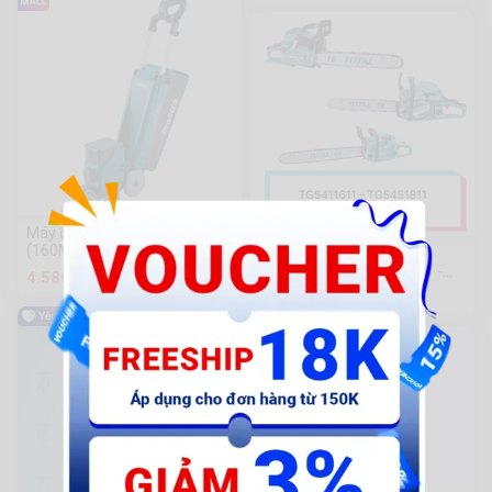
Máy cắt cỏ đẩy dùng pin
(160MM)(18V) Makita
Máy cưa xích xăng Total
DLM160Z
TG5411611 - TG5451811 -
4.586.400 đ
TG5602411
2.904.000 đ