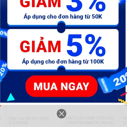
See more
)
Máy cưa đĩa tròn Ingco
MÁY CƯA CÀNH TRÊN CAO
Má
[CS18538]
DÙNG PIN MAKITA (18Vx2)
[