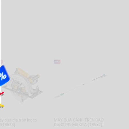
y cưa đĩa tròn Ingco
MÁY CƯA CÀNH TRÊN CAO
CS18528]
DÙNG PIN MAKITA (18Vx2)