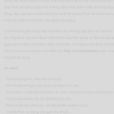
công việc được nhanh chóng nhất với hiệu suất tối đa. Với cơ chế tấm
giúp máy sử dụng được nhẹ nhàng, đồng thời giảm thiểu độ rung đáng
động, đầu gài tiêu chuẩn cũng như thiết kế tương thích với nhiều loại l
một sản phẩm hoàn hảo cho người tiêu dùng.
Thiết kế công tắc có độ đàn hồi, bấm nhẹ, không gây đau tay hay mỏi t
lâu. Ngoài ra, tay nắm được thiết kế êm tay, tiện dụng, có độ ma sát c
giúp bạn cố định máy được chắc chắn hơn. Vỏ ngoài máy được làm b
năng chịu lực cũng như cách điện tốt.
Máy cưa lọng Makita
chắc chắn
lòng khi sử dụng.
Ưu điểm:
- Trọng lượng nhẹ, thao tác linh hoạt.
- Kích thước nhỏ gọn, sử dụng với hiệu suất cao.
- Được làm từ chất liệu hợp kim rắn chắc, chống va chạm và không ho
- Công suất mạnh mẽ, tốc độ không tải lớn.
- Năng suất vận hành cao, dễ điều khiển và kiểm soát.
- Chế độ than tự động, đầu gài tiêu chuẩn.