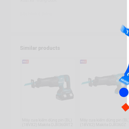
Xuất xứ: Trung Quốc
Bảo hành 6 tháng
Similar products
Máy cưa kiếm dùng pin (BL)
Máy cưa kiếm dùng pin (BL
(18VX2) Makita DJR360RT2
(18VX2) Makita DJR360Z