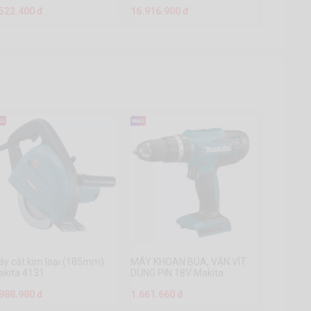
DUA301ZB
.522.400 đ
16.916.900 đ
y cắt kim loại (185mm)
MÁY KHOAN BÚA, VẶN VÍT
akita 4131
DÙNG PIN 18V Makita
HP488DZ
.988.980 đ
1.661.660 đ