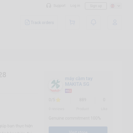
Support
Log in
Sign up
Track orders
28
máy cầm tay
MAKITA SG
0/5
889
0
0 reviews
Product
Like
Genuine commitment 100%
giúp bạn thực hiện
Visit store