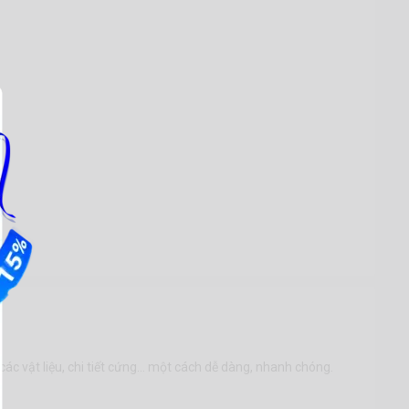
c vật liệu, chi tiết cứng... một cách dễ dàng, nhanh chóng.