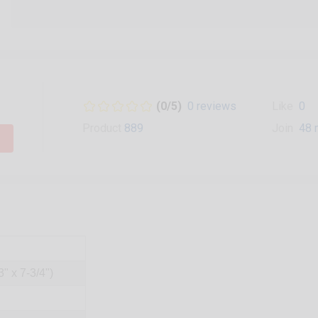
(0/5)
0 reviews
Like
0
Product
889
Join
48 
" x 7-3/4")