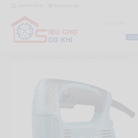
Sell with SCCK
Download app
má
Home
Cutting Machines & Electric Saws
Saw Machine