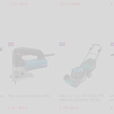
DUA300ZB
1.321.100 đ
12.512.500 đ
1
ta
Máy cưa lọng Makita 4304
MÁY CẮT CỎ ĐẨY DÙNG PIN
Má
MAKITA (430MM)(18VX2) -
M
DLM431PT2
7.467.460 đ
7.753.200 đ
8