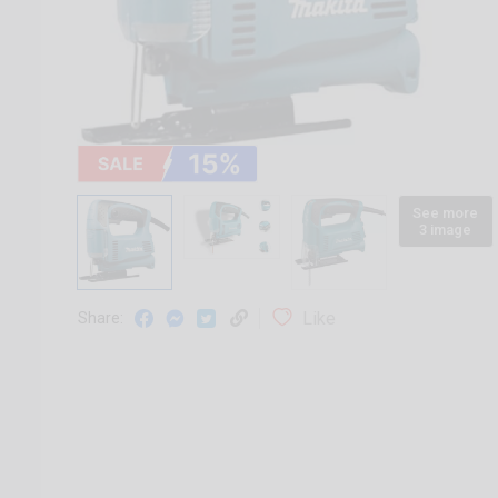
See more
3 image
Like
Share: