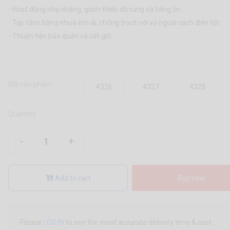
- Hoạt động nhẹ nhàng, giảm thiểu độ rung và tiếng ồn.
- Tay cầm bằng nhựa êm ái, chống trượt với vỏ ngoài cách điện tốt.
- Thuận tiện bảo quản và cất giữ.
Mã sản phẩm
4326
4327
4328
Quantity
-
+
Add to cart
Buy now
Please
LOG IN
to see the most accurate delivery time & cost.