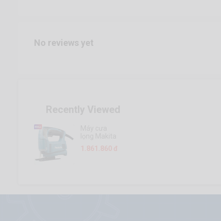
No reviews yet
Recently Viewed
Máy cưa
lọng Makita
4326-4327-
1.861.860 đ
4328