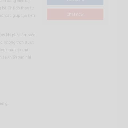
 cân bằng hiện đại
 kể. Chế độ than tự
Chat now
ưỡi cắt, giúp tạo nên
ay khi phải làm việc
ao, không trơn trượt
ằng nhựa có khả
 sẽ khiến bạn hài
en gỉ.