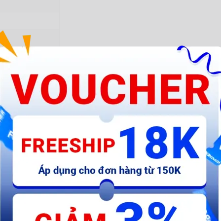
 (1/4")
p, xây dựng, sửa chữa, cơ khí... giúp bạn thực hiện công việc cưa, cắt cá