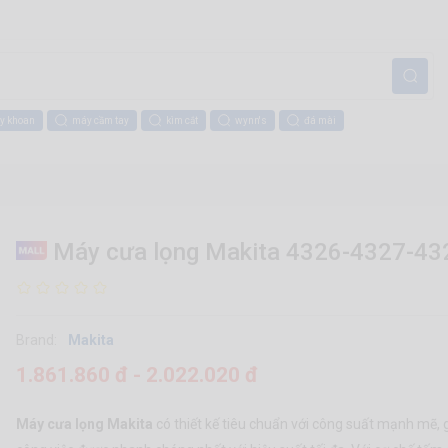
y khoan
máy cầm tay
kìm cắt
wynn's
đá mài
Máy cưa lọng Makita 4326-4327-43
Brand:
Makita
1.861.860 đ - 2.022.020 đ
Máy cưa lọng Makita
có thiết kế tiêu chuẩn với công suất mạnh mẽ, 