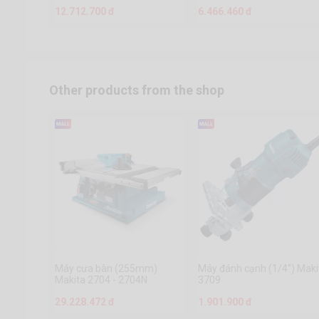
12.712.700 đ
6.466.460 đ
Other products from the shop
Máy cưa bàn (255mm)
Máy đánh cạnh (1/4") Maki
Makita 2704 - 2704N
3709
(260mm)
29.228.472 đ
1.901.900 đ