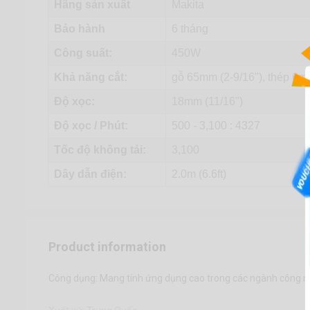
Hãng sản xuất
Makita
Bảo hành
6 tháng
Công suất:
450W
Khả năng cắt:
gỗ 65mm (2-9/16"), thép 6mm
Độ xọc:
18mm (11/16")
Độ xọc / Phút:
500 - 3,100 : 4327
Tốc độ không tải:
3,100
Dây dẫn điện:
2.0m (6.6ft)
Product information
Công dụng: Mang tính ứng dụng cao trong các ngành công nghiệ