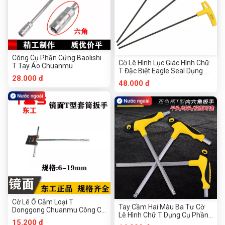
Công Cụ Phần Cứng Baolishi
Cờ Lê Hình Lục Giác Hình Chữ
T Tay Áo Chuanmu
T Đặc Biệt Eagle Seal Dụng Cụ
28.000 đ
Phần Cứng Chuanmu
48.000 đ
Cờ Lê Ổ Cắm Loại T
Tay Cầm Hai Màu Ba Tư Cờ
Donggong Chuanmu Công Cụ
Lê Hình Chữ T Dụng Cụ Phần
Phần Cứng
15.200 đ
Cứng Chuanmu