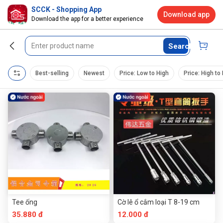
SCCK - Shopping App
Download app
Download the app for a better experience
Search
Best-selling
Newest
Price: Low to High
Price: High to
Tee ống
Cờ lê ổ cắm loại T 8-19 cm
35.880 đ
12.000 đ