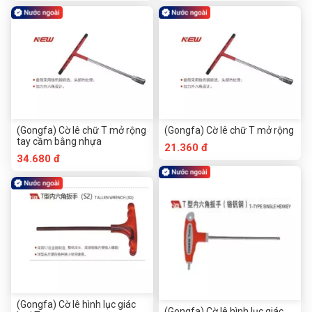
(Gongfa) Cờ lê chữ T mở rộng
(Gongfa) Cờ lê chữ T mở rộng
tay cầm bằng nhựa
21.360 đ
34.680 đ
(Gongfa) Cờ lê hình lục giác
(Gongfa) Cờ lê hình lục giác