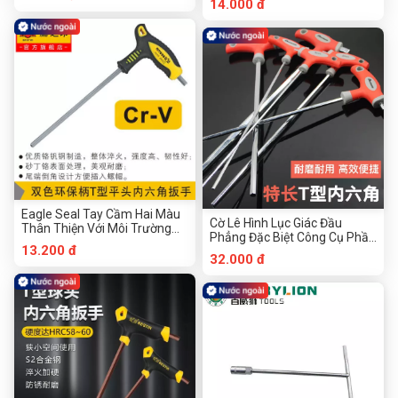
14.000 đ
Eagle Seal Tay Cầm Hai Màu
Cờ Lê Hình Lục Giác Đầu
Thân Thiện Với Môi Trường
Phẳng Đặc Biệt Công Cụ Phần
Cờ Lê Hình Lục Giác Hình Chữ
13.200 đ
Cứng Chuanmu
T Dụng Cụ Phần Cứng
32.000 đ
Chuanmu