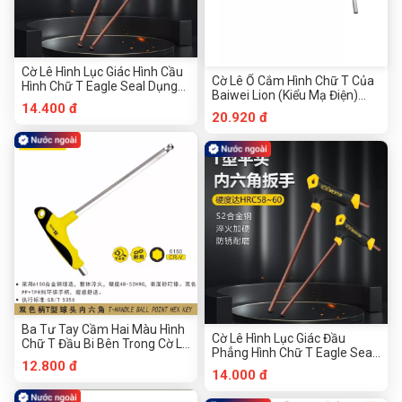
Cờ Lê Hình Lục Giác Hình Cầu
Cờ Lê Ổ Cắm Hình Chữ T Của
Hình Chữ T Eagle Seal Dụng
Baiwei Lion (Kiểu Mạ Điện)
Cụ Phần Cứng Chuanmu
14.400 đ
Dụng Cụ Phần Cứng
20.920 đ
Chuanmu
Ba Tư Tay Cầm Hai Màu Hình
Cờ Lê Hình Lục Giác Đầu
Chữ T Đầu Bi Bên Trong Cờ Lê
Phẳng Hình Chữ T Eagle Seal
Hình Lục Giác Công Cụ Phần
12.800 đ
Dụng Cụ Phần Cứng
Cứng Chuanmu
14.000 đ
Chuanmu