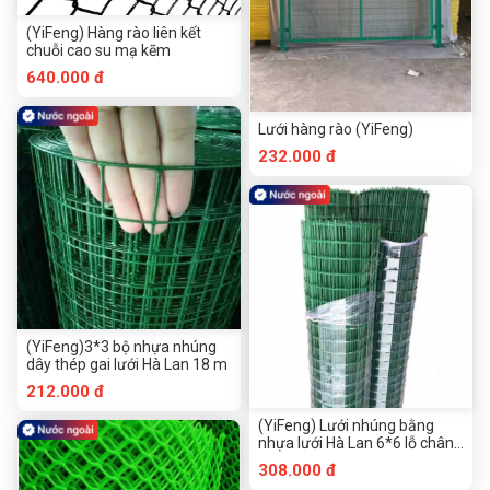
(YiFeng) Hàng rào liên kết
chuỗi cao su mạ kẽm
640.000 đ
Lưới hàng rào (YiFeng)
232.000 đ
(YiFeng)3*3 bộ nhựa nhúng
dây thép gai lưới Hà Lan 18 m
212.000 đ
(YiFeng) Lưới nhúng bằng
nhựa lưới Hà Lan 6*6 lỗ chân
30 mét
308.000 đ