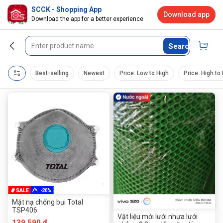
SCCK - Shopping App
Download app
Download the app for a better experience
Search
Best-selling
Newest
Price: Low to High
Price: High to
-20%
Mặt nạ chống bụi Total
TSP406
Vật liệu mới lưới nhựa lưới
139.590 đ