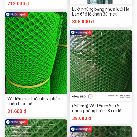
212.000 đ
Lưới nhúng bằng nhựa lưới Hà
Lan 6*6 lỗ chân 30 mét
308.000 đ
Vật liệu mới, lưới nhựa phẳng,
cuộn toàn bộ
(YiFeng) Vật liệu mới lưới
nhựa phẳng lưới 0,8 cm lỗ
31.600 đ
cuộn rời
38.000 đ