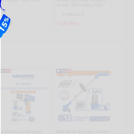
ềm răng 6" - WPL1946
Bộ kìm cách nhiệt và điện 3
chi tiết 1000V Sata 09261
1.998.000 đ
9.455 đ
1.525.000 đ
áy khoan búa dùng pin
Máy cắt cỏ dùng pin Lithium-