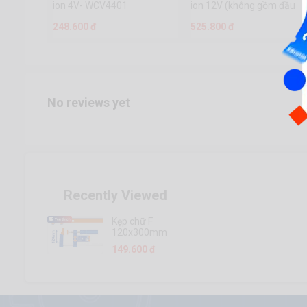
ion 4V- WCV4401
ion 12V (không gồm đầu
sạc)- WCDS510
248.600 đ
525.800 đ
No reviews yet
Recently Viewed
Kẹp chữ F
120x300mm
- WCP2121
149.600 đ