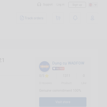
Support
Log in
Sign up
Track orders
21
Dụng cụ WADFOW
0/5
1311
0
0 reviews
Product
Like
Genuine commitment 100%
Visit store