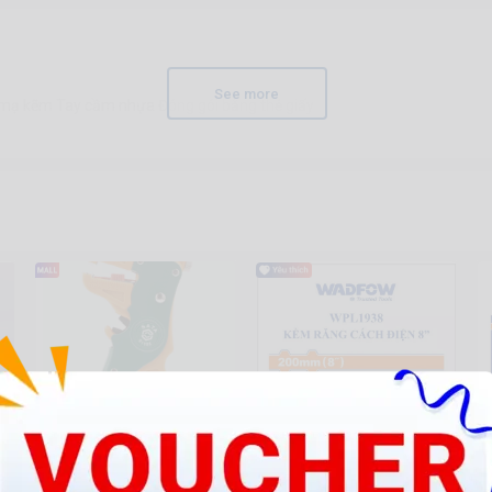
See more
mạ kẽm Tay cầm nhựa Đóng gói bằng thẻ giấy