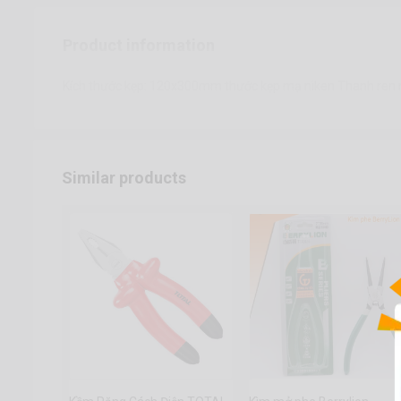
Product information
Kích thước kẹp: 120x300mm thước kẹp mạ niken Thanh ren 
Similar products