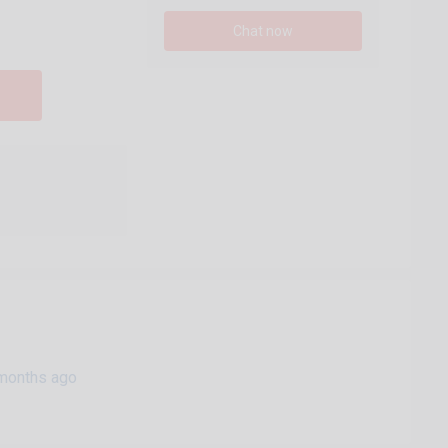
Chat now
months ago