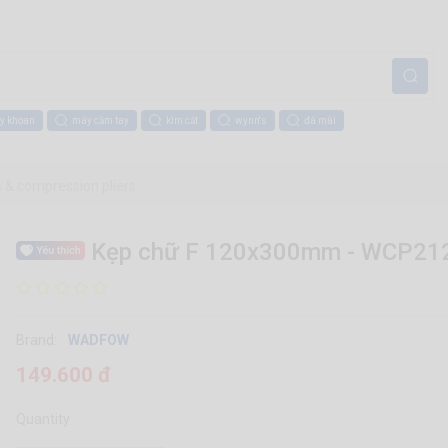
y khoan
máy cầm tay
kìm cắt
wynn's
đá mài
rs & compression pliers
Kẹp chữ F 120x300mm - WCP21
Brand:
WADFOW
149.600 đ
Quantity