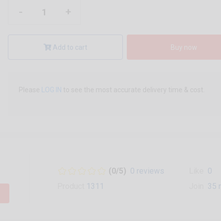
-
+
Add to cart
Buy now
Please
LOG IN
to see the most accurate delivery time & cost.
(0/5)
0 reviews
Like
0
Product
1311
Join
35 