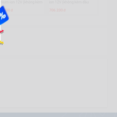
thium-ion 12V (không kèm
ion 12V (không kèm đầu
ầu sạc) - WCDS540
sạc)- WGTS512
43.600 đ
706.200 đ