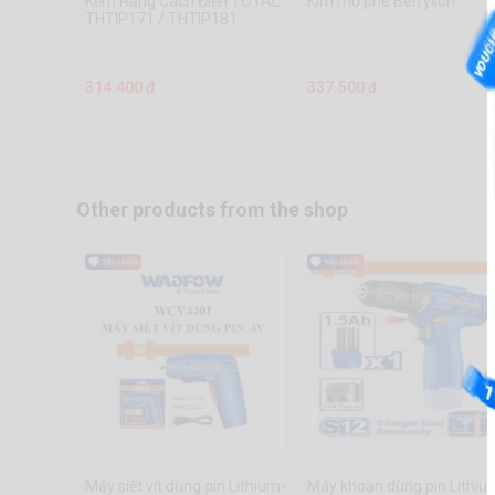
Kềm Răng Cách Điện TOTAL
Kìm mở phe Berrylion
THTIP171 / THTIP181
314.400 đ
337.500 đ
Other products from the shop
Máy siết vít dùng pin Lithium-
Máy khoan dùng pin Lithiu