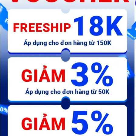
KỀM CẮT/ TUỐT DÂY CÓ
Kềm răng cách điện 8" -
K
ĐIỀU CHỈNH SATA 6.5 INCH
WPL1938
91108
550.000 đ
157.300 đ
5
m-
Máy khoan dùng pin Lithium-
Máy khoan dùng pin Lithium-
M