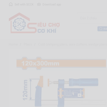
Sell with SCCK
Download app
má
Home
Pliers
Cold crimping pliers, wire cutters, wedge plie