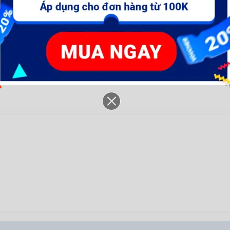
ion 12V (không kèm đầu
ion 12V (không gồm đầu
Li
sạc)- WCDS520
sạc)- WCDS525
đ
625.900 đ
1.057.100 đ
7