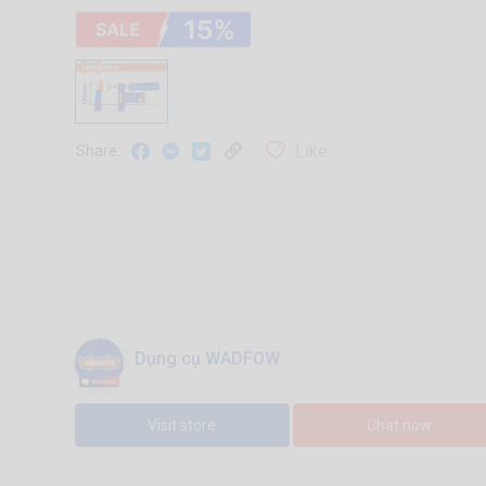
Like
Share:
Dụng cụ WADFOW
Visit store
Chat now