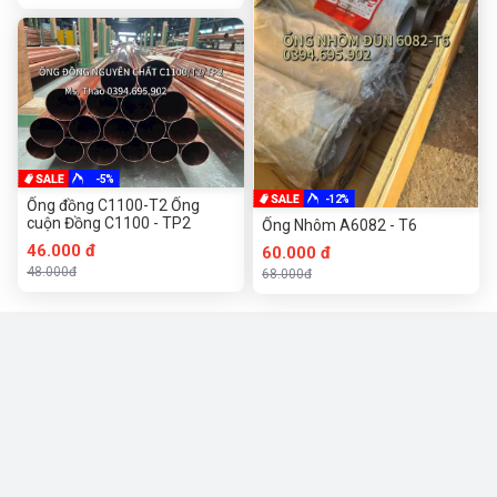
-5%
-12%
Ống đồng C1100-T2 Ống
cuộn Đồng C1100 - TP2
Ống Nhôm A6082 - T6
46.000 đ
60.000 đ
48.000đ
68.000đ