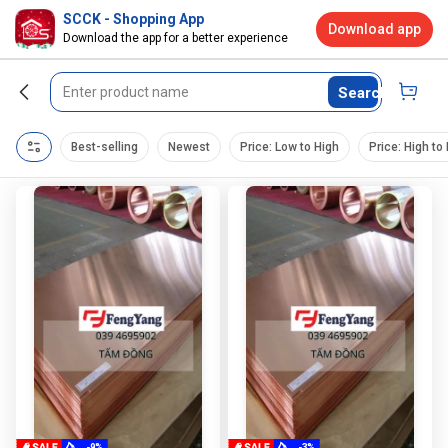
SCCK - Shopping App
Download app
Download the app for a better experience
Search
Best-selling
Newest
Price: Low to High
Price: High to
-9%
-3%