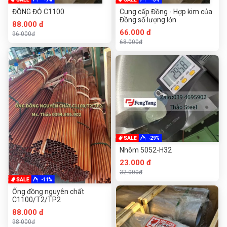
ĐỒNG ĐỎ C1100
Cung cấp Đồng - Hợp kim của
Đồng số lượng lớn
88.000 đ
66.000 đ
96.000đ
68.000đ
-29%
Nhôm 5052-H32
23.000 đ
32.000đ
-11%
Ống đồng nguyên chất
C1100/T2/TP2
88.000 đ
98.000đ