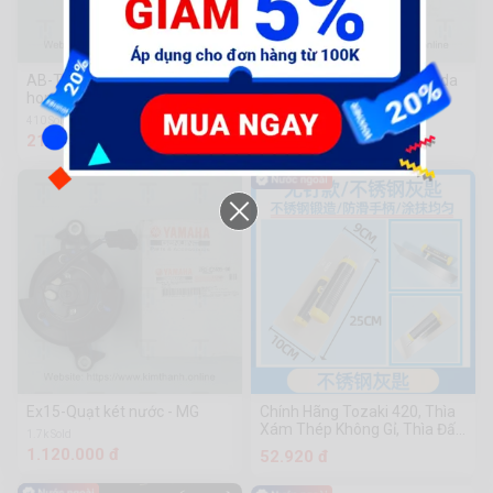
AB-Tem má honda đỏ - chữ
AB-Tem mặt nạ - chữ Honda
honda 110mm - kđ
Hãng - kđ
410 Sold
216 Sold
21.000 đ
81.000 đ
Ex15-Quạt két nước - MG
Chính Hãng Tozaki 420, Thìa
Xám Thép Không Gỉ, Thìa Đất
1.7k Sold
Không Đinh Nhật, Thìa Xám
1.120.000 đ
52.920 đ
Thép Không Gỉ, Thìa Đất Sét
Thép Không Gỉ, Tấm Đất Sét