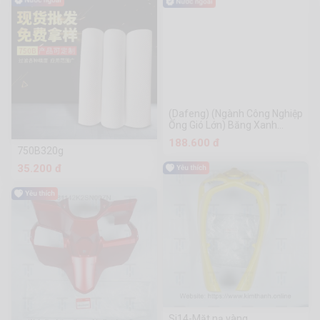
Không Đinh, Lớp Đất Sét, Lớp
Đất Sét, Lớp Trét, Lớp Sơn
Mài, Lớp Sơn Mài, Lớp Sơn
Mài, Lớp Sơn Mài, Lớp Sơn
Mài, Lớp Sơn Mài, Lớp Sơn
Mài, Lớp Sơn Mài, Lớp Sơn
Mài, Lớp Sơn Mài, Lớp Sơn
Mài
(Dafeng) (Ngành Công Nghiệp
Ống Gió Lớn) Băng Xanh
(Đóng Gói Độc Lập)
188.600 đ
750B320g
35.200 đ
Si14-Mặt nạ vàng