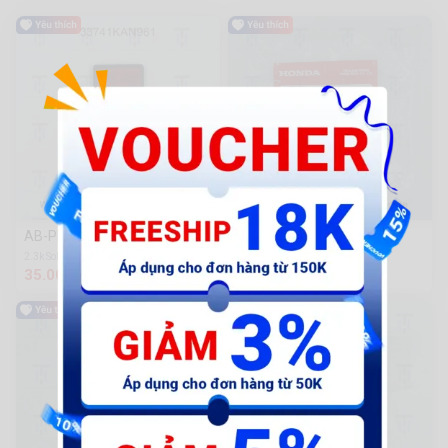
AB-Phản quang đuôi bảng số
AB-Tem chữ Fi TL xám
2.3k Sold
2.2k Sold
35.000 đ
28.000 đ