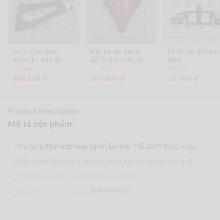
Ex15-Gác chân
Mặt nạ Air Blade
Ex18-Giá đỡ bình
nhôm L - đầy đủ
2016 nhỏ màu đỏ
điện
tươi tem xi
2.4k Sold
2.4k Sold
2.4k Sold
388.000 đ
201.000 đ
75.000 đ
Product description
Mô tả sản phẩm:
Phụ tùng
đệm nắp máy (gon) Exciter 135 2011
được nhập
khẩu chính hãng và được bảo hành nếu lỗi từ nhà sản xuất.
Cam kết phụ tùng tại Xe Máy mới 100%.
See more
Sản phẩm được giao hàng toàn quốc.