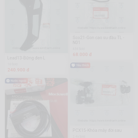
Sco21-Gon cao su đầu TL -
N01
434 Sold
68.000 đ
Lead13-Bững đen L
16 Sold
240.900 đ
PCX15-Khóa máy đời sau
2.4k Sold