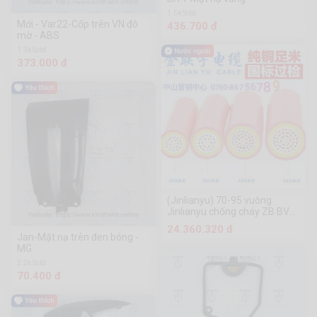
1.5k Sold
Mới - Var22-Cốp trên VN đô
436.700 đ
mờ - ABS
1.3k Sold
373.000 đ
(Jinlianyu) 70-95 vuông
Jinlianyu chống cháy ZB BVV
da đôi
24.360.320 đ
Jan-Mặt nạ trên đen bóng -
MG
2.2k Sold
70.400 đ