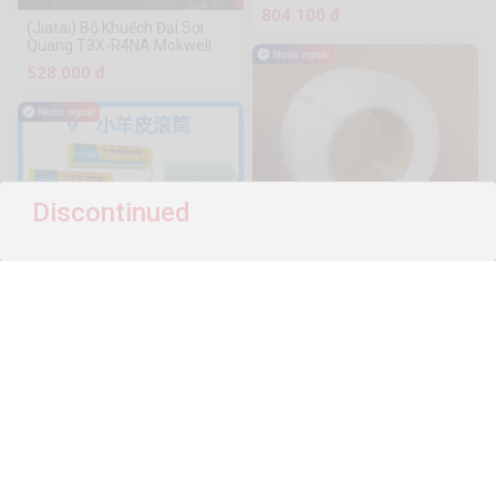
804.100 đ
(Jiatai) Bộ Khuếch Đại Sợi
Quang T3X-R4NA Mokwell
528.000 đ
Discontinued
Dây Đai Đóng Gói Sợi Trắng
Lyh
785.200 đ
Bàn Chải Con Lăn Bàn Chải
Con Lăn Da Cừu Bàn Chải Con
Lăn Nghệ Thuật Bàn Chải Con
9.920 đ
Lăn Da Cừu Con Lăn Kết Cấu
Bàn Chải Con Lăn Bàn Chải
Sơn Bàn Chải Con Lăn Mini
Bàn Chải Con Lăn Giá Đỡ Sơn
Con Lăn Dầu Con Lăn Sơn
Con Lăn