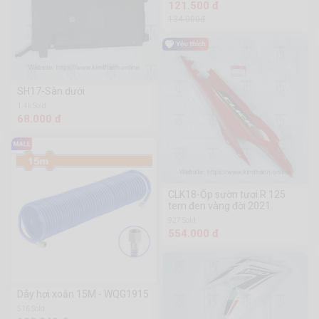
121.500 đ
134.000đ
SH17-Sàn dưới
1.4k Sold
68.000 đ
CLK18-Ốp sườn tươi R 125
tem đen vàng đời 2021
927 Sold
554.000 đ
Dây hơi xoắn 15M - WQG1915
516 Sold