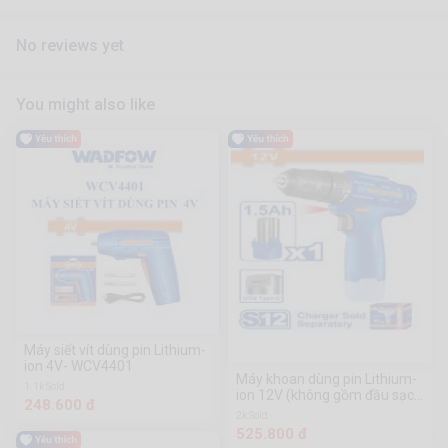
No reviews yet
You might also like
Máy siết vít dùng pin Lithium-
ion 4V- WCV4401
Máy khoan dùng pin Lithium-
1.1k Sold
ion 12V (không gồm đầu sạc)-
248.600 đ
WCDS510
2k Sold
525.800 đ