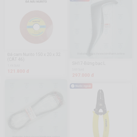
Đá cam Nurito 150 x 20 x 32
(CÁT 46)
SH17-Bững bạc L
1.4k Sold
569 Sold
121.800 đ
297.000 đ