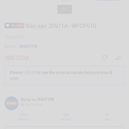
1/1
Đầu sạc 20V/1A- WFCP510
Sold 2003
Brand:
WADFOW
200.200đ
Please
LOG IN
to see the most accurate delivery time &
cost.
Dụng cụ WADFOW
Hồ Chí Minh
1311
0/5
0
|
|
Product
Review
Likes