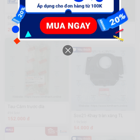
Đầu sạc 20V/1A- WFCP510
2k Sold
SH12-Lò xo chống đứng
200.200 đ
2.2k Sold
31.000 đ
Tau-Căm trước dĩa
494 Sold
Sco21-Khay tràn xăng TL
152.000 đ
1.9k Sold
54.000 đ