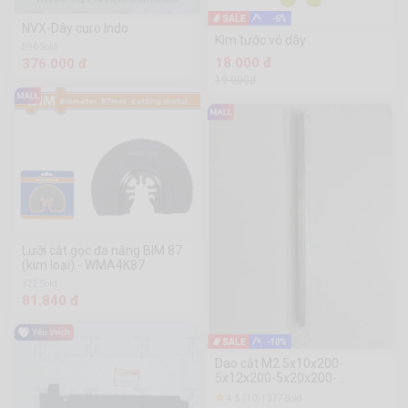
-6%
NVX-Dây curo Indo
Kìm tước vỏ dây
596 Sold
18.000 đ
376.000 đ
19.000đ
Lưỡi cắt gọc đa năng BIM 87
(kim loại) - WMA4K87
322 Sold
81.840 đ
-10%
Dao cắt M2 5x10x200-
5x12x200-5x20x200-
5x30x200-6x10x200
4.5 (10) | 377 Sold