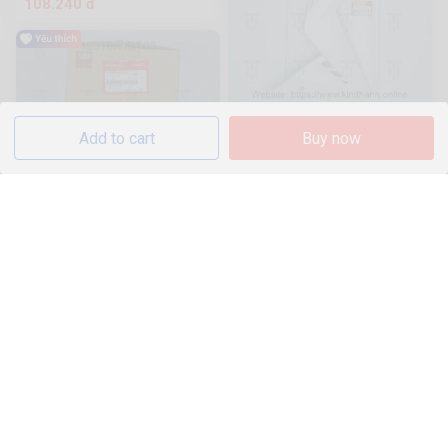
108.240 đ
Win-Bững trắng R tem đen -
Add to cart
Buy now
2018
838 Sold
472.000 đ
SH22-Nắp đầu quy lát
1.9k Sold
531.300 đ
Clas-Sàn dưới đen
820 Sold