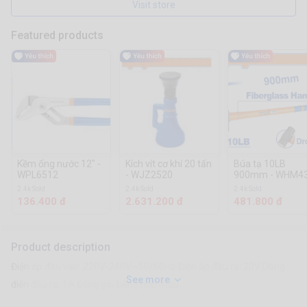
Visit store
Featured products
Kềm ống nước 12" -
Kích vít cơ khí 20 tấn
Búa tạ 10LB
WPL6512
- WJZ2520
900mm - WHM4
2.4k Sold
2.4k Sold
2.4k Sold
136.400 đ
2.631.200 đ
481.800 đ
Product description
Điện áp đầu vào: 220V-240V~50/60Hz Điện áp đầu ra: 20V Dòng
See more
điện đầu ra: 1A Đóng gói bằng hộp màu