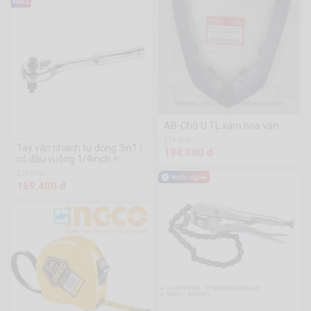
AB-Chữ U TL xám hoa văn
574 Sold
Tay vặn nhanh tự động 3in1 (
194.000 đ
có đầu vuông 1/4inch +
3/8inch + 1/2inch) Workpro -
218 Sold
WP271014
169.400 đ