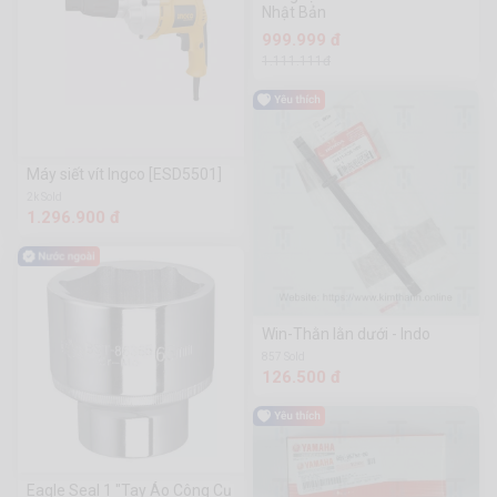
Nhật Bản
999.999 đ
1.111.111đ
Máy siết vít Ingco [ESD5501]
2k Sold
1.296.900 đ
Win-Thằn lằn dưới - Indo
857 Sold
126.500 đ
Eagle Seal 1 "Tay Áo Công Cụ