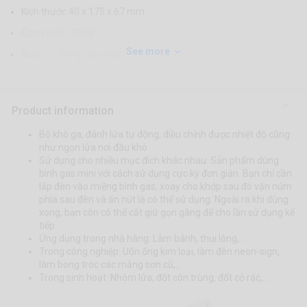
Kích thước 40 x 175 x 67 mm
Công suất: 750W
See more
Xuất xứ: Đang cập nhật
Product information
Bộ khò ga, đánh lửa tự động, điều chỉnh được nhiệt độ cũng
như ngọn lửa nơi đầu khò
Sử dụng cho nhiều mục đích khác nhau: Sản phẩm dùng
bình gas mini với cách sử dụng cực kỳ đơn giản. Bạn chỉ cần
lắp đèn vào miệng bình gas, xoay cho khớp sau đó vặn núm
phía sau đèn và ấn nút là có thể sử dụng. Ngoài ra khi dùng
xong, bạn còn có thể cất giữ gọn gàng để cho lần sử dụng kế
tiếp.
Ứng dụng trong nhà hàng: Làm bánh, thui lông,...
Trong công nghiệp: Uốn ống kim loại, làm đèn neon-sign,
làm bong tróc các mảng sơn cũ,...
Trong sinh hoạt: Nhóm lửa, đốt côn trùng, đốt cỏ rác,...