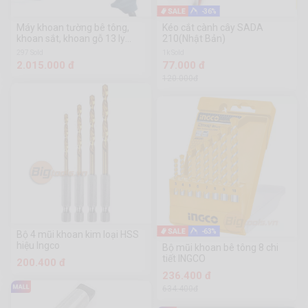
-36%
Máy khoan tường bê tông,
Kéo cắt cành cây SADA
khoan sắt, khoan gỗ 13 ly
210(Nhật Bản)
Bosch
297 Sold
1k Sold
2.015.000 đ
77.000 đ
120.000đ
-63%
Bộ 4 mũi khoan kim loại HSS
hiệu Ingco
Bộ mũi khoan bê tông 8 chi
tiết INGCO
200.400 đ
236.400 đ
634.400đ