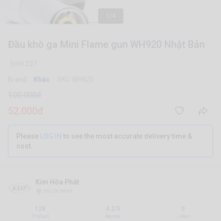
1/4
Đầu khò ga Mini Flame gun WH920 Nhật Bản
Sold 227
Brand:
Khác
SKU WH920
100.000đ
52.000đ
Please
LOG IN
to see the most accurate delivery time &
cost.
Kim Hòa Phát
Hồ Chí Minh
128
4.2/5
0
|
|
Product
Review
Likes