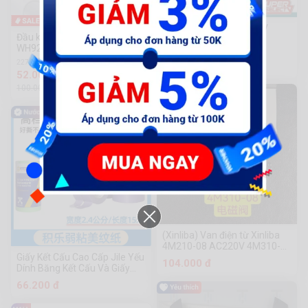
-48%
Máy khoan dùng pin 12V
Đầu khò ga Mini Flame gun
TOTAL TIDLI12201
WH920 Nhật Bản
75 Sold
227 Sold
1.213.000 đ
52.000 đ
100.000đ
(Xinliba) Van điện từ Xinliba
4M210-08 AC220V 4M310-10
Giấy Kết Cấu Cao Cấp Jile Yếu
AC220V Van điện từ 4M310-
104.000 đ
Dính Băng Kết Cấu Và Giấy
08 4M210-08 DC24V AC220V
Dán Dán Giấy Che Giấy Liền
66.200 đ
Mạch Vải Phun Sơn Giấy Đẹp
Băng Keo Dán Giấy Đẹp