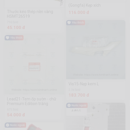
(Gongfa) Kẹp xích
Thước kéo thép nền vàng
116.000 đ
HSMT26519
796 Sold
45.100 đ
Vis15-Nẹp kem L
2.3k Sold
183.700 đ
Lead21-Tem ốp sườn - chữ
Premium Edition trắng
675 Sold
54.000 đ