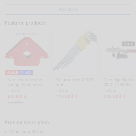
Visit store
Featured products
-62%
Nam châm ke góc
Bộ lục giác bi YETI 9
Cam Kẹp Định Vị
vuông thông minh
món
204G / 204GB /
Chính Hãng
204GBL / 204GB
2.3k Sold
2.3k Sold
2.3k Sold
60.000 đ
119.000 đ
270.000 đ
156.000đ
Product description
Công dụng: khò ga