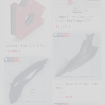
(Jiatai) Thượng Hải Người
Chuyển Đổi Không Khí 1P
16.000 đ
Bộ Định Vị Hàn Từ Tính Mạnh
48.000 đ
Vis21-Ốp sườn đen mờ L tem
vàng
1.4k Sold
379.500 đ