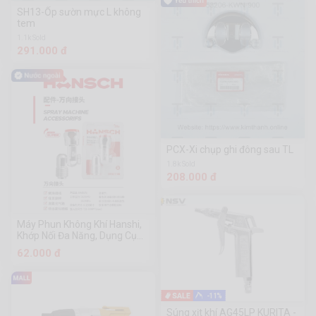
SH13-Ốp sườn mực L không
tem
1.1k Sold
291.000 đ
PCX-Xi chụp ghi đông sau TL
1.8k Sold
208.000 đ
Máy Phun Không Khí Hanshi,
Khớp Nối Đa Năng, Dụng Cụ
Phần Cứng Chuanmu
62.000 đ
-11%
Súng xịt khí AG45LP KURITA -