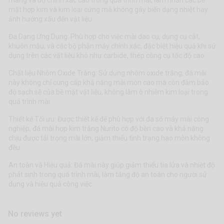
màng và độ chính xác cao trong quá trình mài, làm nhẵn các bề
mặt hợp kim và kim loại cứng mà không gây biến dạng nhiệt hay
ảnh hưởng xấu đến vật liệu.
Đa Dạng Ứng Dụng: Phù hợp cho việc mài dao cụ, dụng cụ cắt,
khuôn mẫu, và các bộ phận máy chính xác, đặc biệt hiệu quả khi sử
dụng trên các vật liệu khó như carbide, thép công cụ tốc độ cao
Chất liệu Nhôm Oxide Trắng: Sử dụng nhôm oxide trắng, đá mài
này không chỉ cung cấp khả năng mài mòn cao mà còn đảm bảo
độ sạch sẽ của bề mặt vật liệu, không làm ô nhiễm kim loại trong
quá trình mài.
Thiết kế Tối ưu: Được thiết kế để phù hợp với đa số máy mài công
nghiệp, đá mài hợp kim trắng Nurito có độ bền cao và khả năng
chịu được tải trọng mài lớn, giảm thiểu tình trạng hao mòn không
đều.
An toàn và Hiệu quả: Đá mài này giúp giảm thiểu tia lửa và nhiệt độ
phát sinh trong quá trình mài, làm tăng độ an toàn cho người sử
dụng và hiệu quả công việc.
No reviews yet