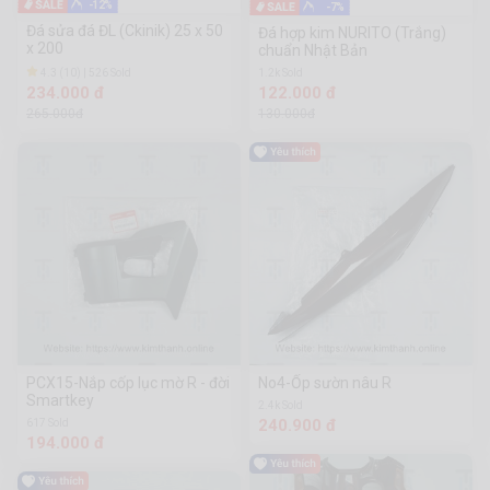
-12%
-7%
Đá sửa đá ĐL (Ckinik) 25 x 50
Đá hợp kim NURITO (Trắng)
x 200
chuẩn Nhật Bản
4.3 (10) | 526 Sold
1.2k Sold
234.000 đ
122.000 đ
265.000đ
130.000đ
PCX15-Nắp cốp lục mờ R - đời
No4-Ốp sườn nâu R
Smartkey
2.4k Sold
240.900 đ
617 Sold
194.000 đ