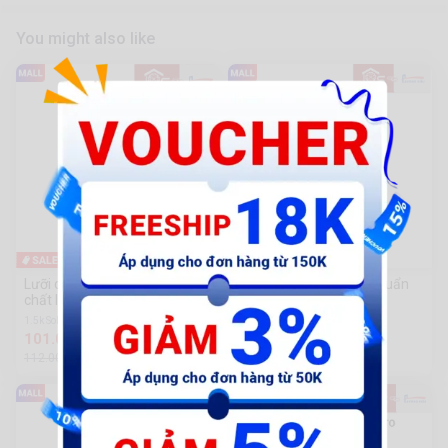
You might also like
-10%
-2%
Lưỡi cắt gạch đa năng Nurito
Chén mài đá NURITO chuẩn
chất lượng Nhật Bản
Nhật Bản
1.5k Sold
2k Sold
101.000 đ
108.500 đ
112.000đ
110.000đ