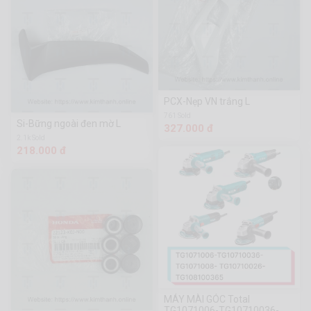
PCX-Nẹp VN trắng L
761 Sold
Si-Bững ngoài đen mờ L
327.000 đ
2.1k Sold
218.000 đ
MÁY MÀI GÓC Total
TG1071006-TG10710036-