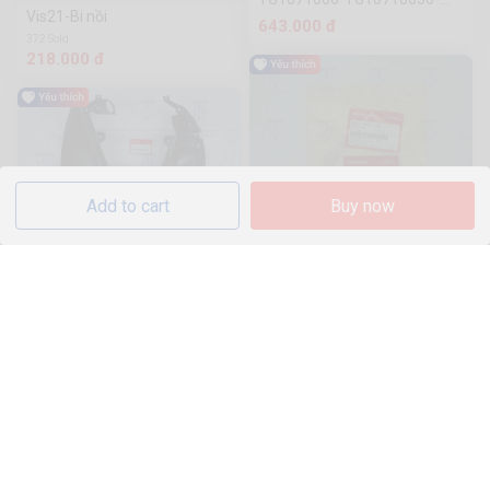
Vis21-Bi nồi
TG1071008- TG10710026-
643.000 đ
TG108100365
372 Sold
218.000 đ
Add to cart
Buy now
Win-Bố nồi - lá sắt VN (4
cái/bộ)
SH13-Cốp dưới nâu - đời SK
396 Sold
1.7k Sold
121.000 đ
316.800 đ