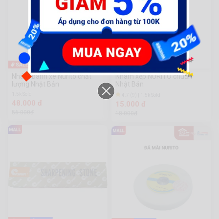
-15%
-17%
Nhám bánh xe Nurito chất
Nhám xếp NURITO chuẩn
lượng Nhật Bản
Nhật Bản
1.5k Sold
4.7 (9) | 1.5k Sold
48.000 đ
15.000 đ
56.000đ
18.000đ