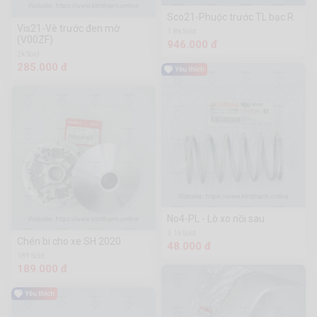
Sco21-Phuộc trước TL bạc R
Vis21-Vè trước đen mờ
1.8k Sold
(V00ZF)
946.000 đ
2k Sold
285.000 đ
No4-PL - Lò xo nồi sau
2.1k Sold
Chén bi cho xe SH 2020
48.000 đ
189 Sold
189.000 đ