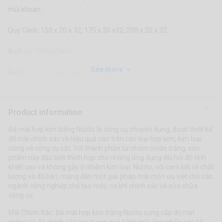
mũi khoan...
Quy Cách: 150 x 20 x 32, 175 x 20 x32, 200 x 20 x 32
Xuất xứ: Trung Quốc
See more
Gia công theo tiêu chuẩn Nhật Bản
Product information
Đá mài hợp kim trắng Nurito là công cụ chuyên dụng, được thiết kế
để mài chính xác và hiệu quả cao trên các loại hợp kim, kim loại
cứng và công cụ cắt. Với thành phần từ nhôm oxide trắng, sản
phẩm này đặc biệt thích hợp cho những ứng dụng đòi hỏi độ tinh
khiết cao và không gây ô nhiễm kim loại. Nurito, với cam kết về chất
lượng và độ bền, mang đến một giải pháp mài mòn ưu việt cho các
ngành công nghiệp chế tạo máy, cơ khí chính xác và sửa chữa
công cụ.
Mài Chính Xác: Đá mài hợp kim trắng Nurito cung cấp độ mịn