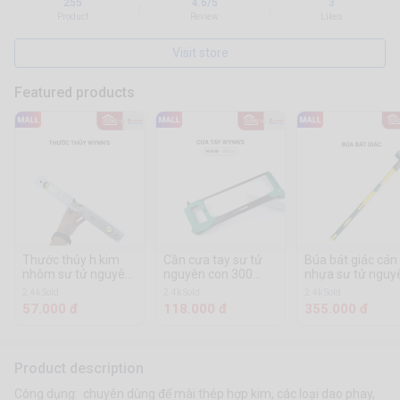
255
4.6/5
3
|
|
Product
Review
Likes
Visit store
Featured products
Thước thủy h.kim
Cần cưa tay sư tử
Búa bát giác cán
nhôm sư tử nguyên
nguyên con 300
nhựa sư tử nguy
con 300 mm (W
mm vuông (WS 03
con 6P (3kg) (W
2.4k Sold
2.4k Sold
2.4k Sold
0093 A)
B)
0335 D)
57.000 đ
118.000 đ
355.000 đ
Product description
Công dụng: chuyên dùng để mài thép hợp kim, các loại dao phay,