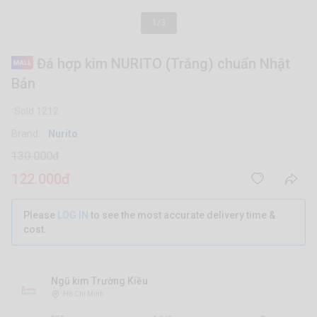
1/3
Đá hợp kim NURITO (Trắng) chuẩn Nhật
Bản
Sold 1212
Brand:
Nurito
130.000đ
122.000đ
Please
LOG IN
to see the most accurate delivery time &
cost.
Ngũ kim Trường Kiều
Hồ Chí Minh