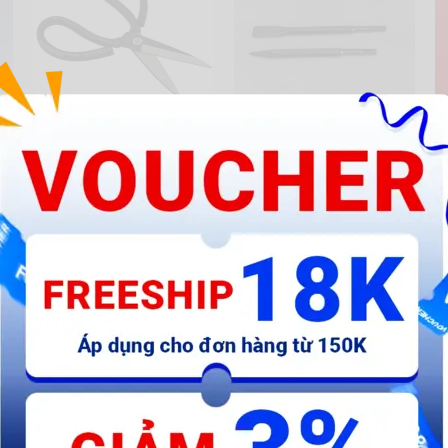
c
Kéo cắt da A1, A2, A3, P1, P2
Mũi đục đầu gài tròn, lục giác
Dĩ
 2
(Nhọn, dẹp)
qu
x 
24.000 đ
26.000 đ
16.000 đ
16.000 đ
9
40%
50%