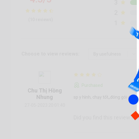
3
2
(10 reviews)
1
Choose to view reviews:
Purchased
Chu Thị Hồng
Nhung
sp y hình, chạy tốt,,đóng gói đẹp, 
27-05-2023 20:01:40
Did you find this review he