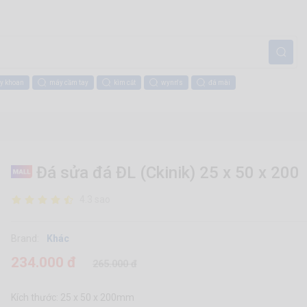
y khoan
máy cầm tay
kìm cắt
wynn's
đá mài
Đá sửa đá ĐL (Ckinik) 25 x 50 x 200
4.3 sao
Brand:
Khác
234.000 đ
265.000 đ
Kích thước: 25 x 50 x 200mm