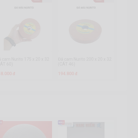
 cam Nurito 175 x 20 x 32
Đá cam Nurito 200 x 20 x 32
CÁT 60)
(CÁT 46)
58.000 đ
194.800 đ