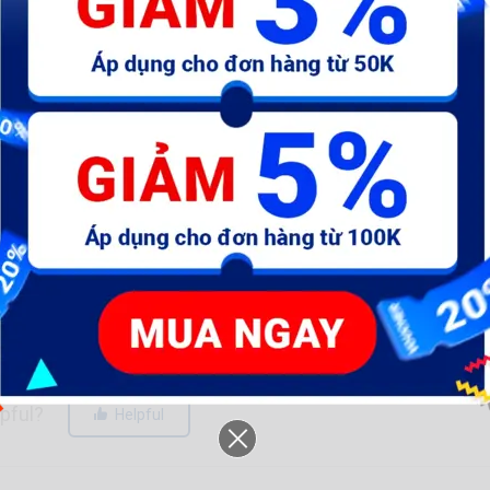
10%
0%
0%
Shop nhiệt tình
lpful?
Helpful