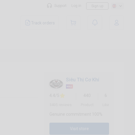
Support
Log in
Sign up
Track orders
Siêu Thị Cơ Khí
4.4/5
440
6
3405 reviews
Product
Like
Genuine commitment 100%
Visit store