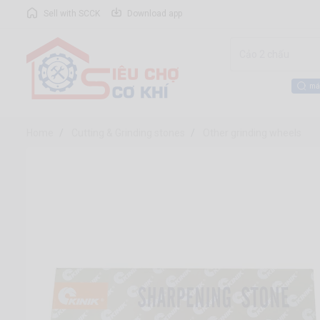
Sell with SCCK
Download app
má
Home
Cutting & Grinding stones
Other grinding wheels