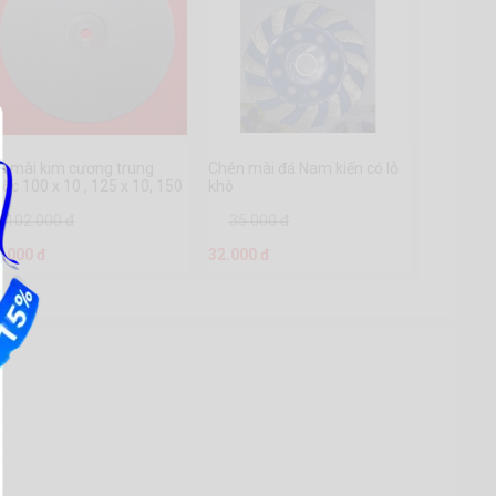
a mài kim cương trung
Chén mài đá Nam kiến có lỗ
ốc 100 x 10 , 125 x 10, 150
khô
10
102.000 đ
35.000 đ
2.000 đ
32.000 đ