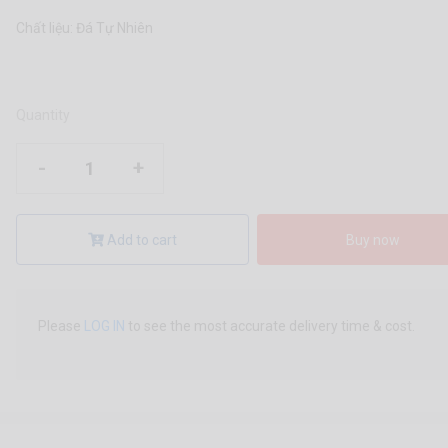
Chất liệu: Đá Tự Nhiên
Quantity
-
+
Add to cart
Buy now
Please
LOG IN
to see the most accurate delivery time & cost.