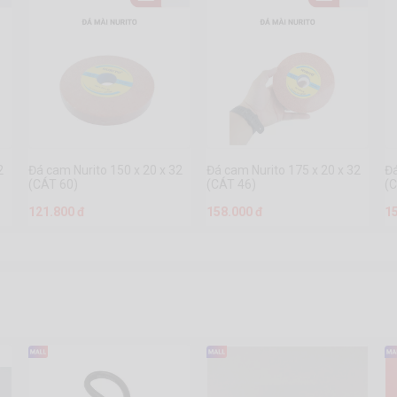
2
Đá cam Nurito 150 x 20 x 32
Đá cam Nurito 175 x 20 x 32
Đá
(CÁT 60)
(CÁT 46)
(
121.800 đ
158.000 đ
1