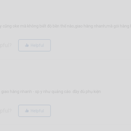
y cũng oke mà không biết độ bền thế nào,giao hàng nhanh,mà gói hàng h
lpful?
Helpful
an giao hàng nhanh - sp y như quảng cáo. đầy đủ phụ kiện
lpful?
Helpful