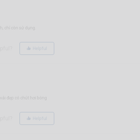
, chỉ còn sử dụng.
lpful?
Helpful
 vải đẹp có chút hơi bóng
lpful?
Helpful