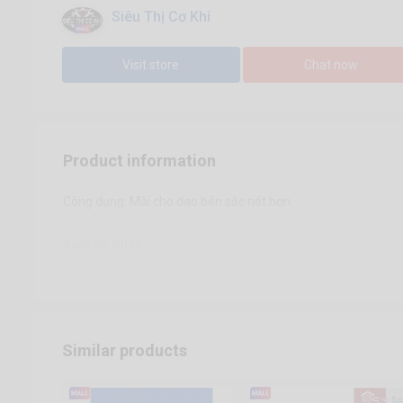
Siêu Thị Cơ Khí
Visit store
Chat now
Product information
Công dụng: Mài cho dao bén sắc nét hơn
Xuất xứ: Nhật
Similar products