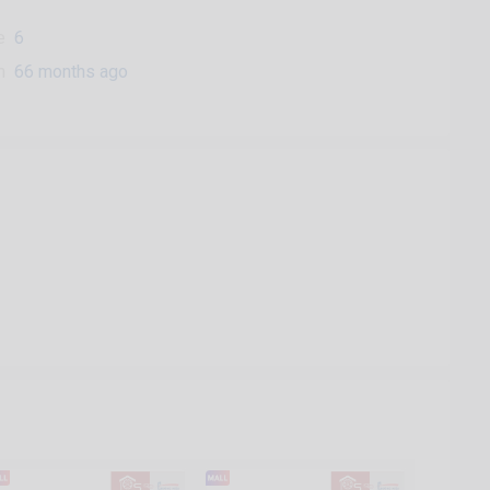
e
6
n
66 months ago