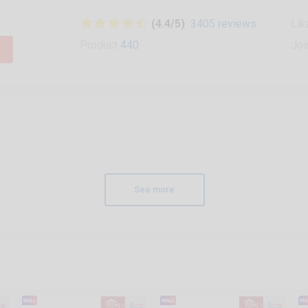
(4.4/5)
3405 reviews
Lik
Product
440
Joi
See more