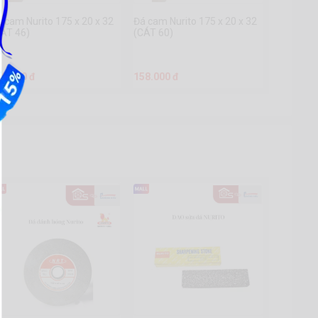
 cam Nurito 175 x 20 x 32
Đá cam Nurito 175 x 20 x 32
CÁT 46)
(CÁT 60)
58.000 đ
158.000 đ