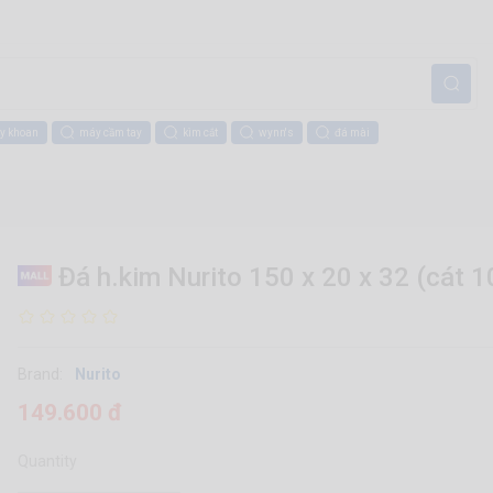
y khoan
máy cầm tay
kìm cắt
wynn's
đá mài
Đá h.kim Nurito 150 x 20 x 32 (cát 1
Brand:
Nurito
149.600 đ
Quantity