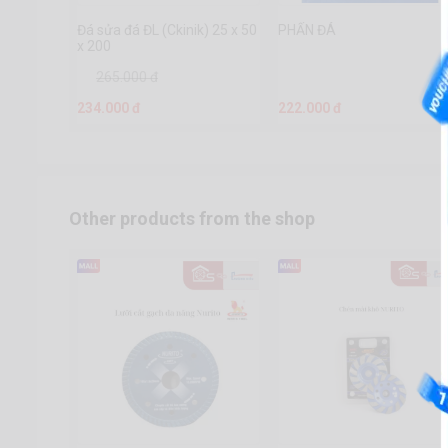
Đá sửa đá ĐL (Ckinik) 25 x 50
PHẤN ĐÁ
x 200
265.000 đ
234.000 đ
222.000 đ
Other products from the shop