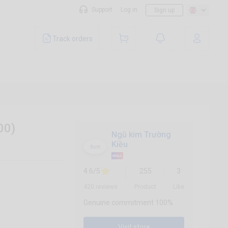
Support
Log in
Sign up
Track orders
00)
Ngũ kim Trường
Kiều
4.6/5
255
3
420 reviews
Product
Like
Genuine commitment 100%
Visit store