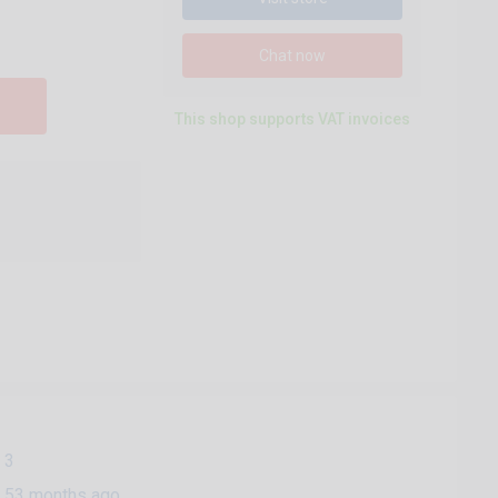
Chat now
This shop supports VAT invoices
3
53 months ago