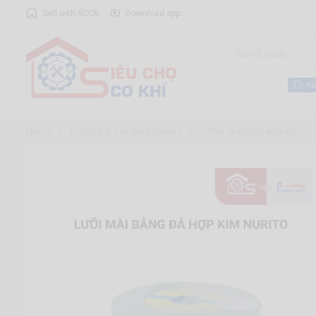
Sell with SCCK
Download app
má
Home
Cutting & Grinding stones
Other grinding wheels