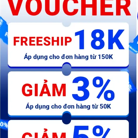
Đá cam Nurito 150 x 20 x 32
Đá cam Nurito 150 x 20 x 32
Đá
(CÁT 46)
(CÁT 60)
(
121.800 đ
121.800 đ
1