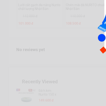
Lưỡi cắt gạch đa năng Nurito
Chén mài đá NURITO chuẩ
chất lượng Nhật Bản
Nhật Bản
112.000 đ
110.000 đ
101.000 đ
108.500 đ
No reviews yet
Recently Viewed
Đá h.kim
Nurito 150 x
20 x 32 (cát
149.600 đ
100)