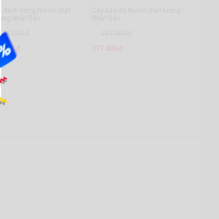
 đánh bóng Nurito chất
Cây sửa đá Nurito chất lượng
ượng Nhật Bản
Nhật Bản
34.000 đ
287.000 đ
9.000 đ
277.000 đ