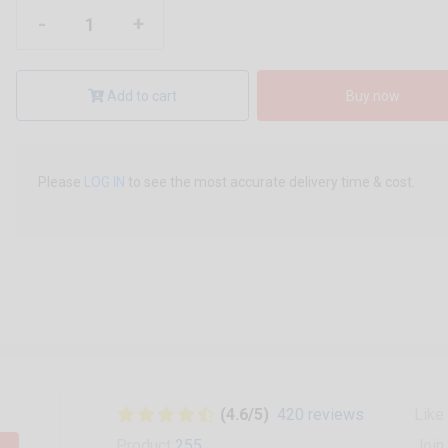
-
+
Add to cart
Buy now
Please
LOG IN
to see the most accurate delivery time & cost.
(4.6/5)
420 reviews
Like
Product
255
Join