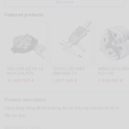
Visit store
Featured products
ĐẦU CHIA ĐỘ HV-10
THƯỚC CẶP MÀN
MÂM CẶP 4 HÀ
INCH (CHUYÊN
HÌNH ĐIỆN TỬ
K12-100
DÙNG CHO MÁY
12.480.000 đ
1.807.000 đ
1.898.000 đ
PHAY)
Product description
Công dụng: dùng để mở bulong, đai ốc, tháo lắp các loại ốc vít có
đầu lục giác,…
Kích thước: 2-10mm