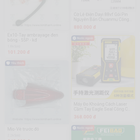
Cờ Lê Điện Dayi 88vf Gói Pin
Nguyên Bản Chuanmu Công
Cụ Phần Cứng
880.000 đ
Ex10-Tay ambrayage đen
bóng - 55P - kđ
1.8k Sold
101.200 đ
Máy Đo Khoảng Cách Laser
Cầm Tay Eagle Seal Công Cụ
Phần Cứng Chuanmu
368.000 đ
Mio-Vè trước đô
2.2k Sold