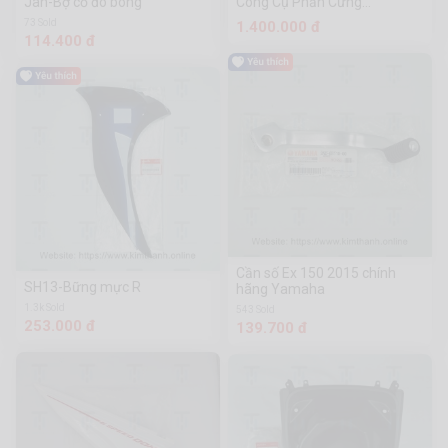
Jan-Bợ cổ đô bóng
Công Cụ Phần Cứng
Chuanmu
73 Sold
1.400.000 đ
114.400 đ
Cần số Ex 150 2015 chính
SH13-Bững mực R
hãng Yamaha
1.3k Sold
543 Sold
253.000 đ
139.700 đ