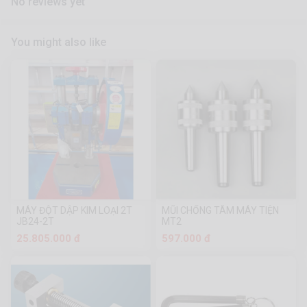
No reviews yet
You might also like
MÁY ĐỘT DẬP KIM LOẠI 2T
MŨI CHỐNG TÂM MÁY TIỆN
JB24-2T
MT2
25.805.000 đ
597.000 đ