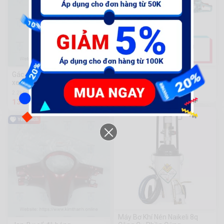
Máy cưa xích xăng Total
Gác chân trước bên phải cho
TG5411611 - TG5451811 -
xe Air Blade 2020
TG5602411
2.904.000 đ
2.2k Sold
133.100 đ
Máy Bơ Khí Nén Naikeli 8q