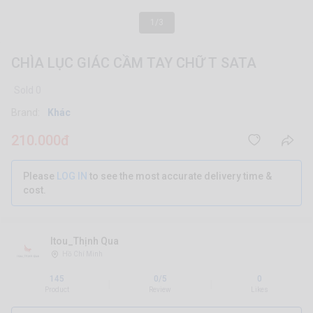
1/3
CHÌA LỤC GIÁC CẦM TAY CHỮ T SATA
Sold 0
Brand:
Khác
210.000đ
Please
LOG IN
to see the most accurate delivery time &
cost.
Itou_Thịnh Qua
Hồ Chí Minh
145
0/5
0
|
|
Product
Review
Likes