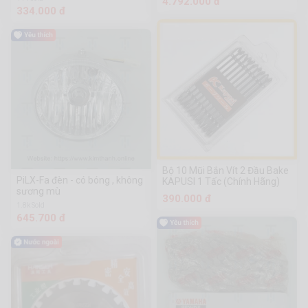
4.792.000 đ
334.000 đ
Bộ 10 Mũi Bắn Vít 2 Đầu Bake
PiLX-Fa đèn - có bóng , không
KAPUSI 1 Tấc (Chính Hãng)
sương mù
390.000 đ
1.8k Sold
645.700 đ