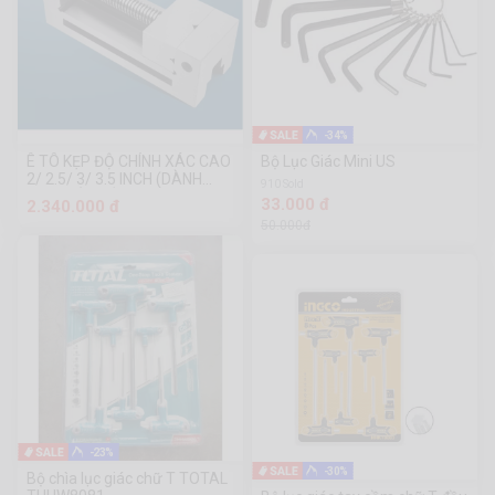
-34%
Ê TÔ KẸP ĐỘ CHÍNH XÁC CAO
Bộ Lục Giác Mini US
2/ 2.5/ 3/ 3.5 INCH (DÀNH
910 Sold
CHO MÁY MÀI)
33.000 đ
2.340.000 đ
50.000đ
-23%
-30%
Bộ chìa lục giác chữ T TOTAL