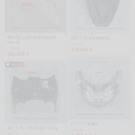
Win-Ốp sườn dưới trắng R
SH17-Thùng hành lý
tem đỏ
630 Sold
1.7k Sold
273.000 đ
285.000 đ
PCX15-Fa đèn
AB13-Ốp ổ khóa đen bóng
597 Sold
111 Sold