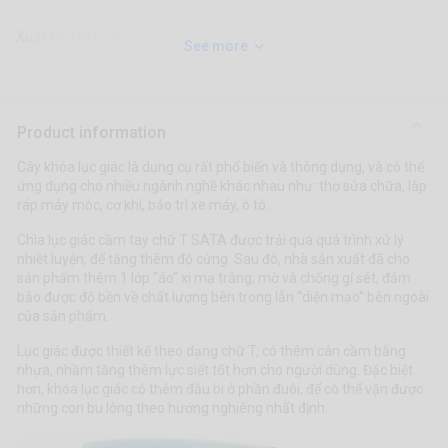
Xuất xứ: Đài Loan
See more
Product information
Cây khóa lục giác là dụng cụ rất phổ biến và thông dụng, và có thể
ứng dụng cho nhiều ngành nghề khác nhau như: thợ sửa chữa, lắp
ráp máy móc, cơ khí, bảo trì xe máy, ô tô...
Chìa lục giác cầm tay chữ T SATA được trải qua quá trình xử lý
nhiệt luyện, để tăng thêm độ cứng. Sau đó, nhà sản xuất đã cho
sản phẩm thêm 1 lớp “áo” xi mạ trắng, mờ và chống gỉ sét, đảm
bảo được độ bền về chất lượng bên trong lẫn “diện mạo” bên ngoài
của sản phẩm.
Lục giác được thiết kế theo dạng chữ T, có thêm cán cầm bằng
nhựa, nhầm tăng thêm lực siết tốt hơn cho người dùng. Đặc biệt
hơn, khóa lục giác có thêm đầu bi ở phần đuôi, để có thể vặn được
những con bu lông theo hướng nghiêng nhất định.