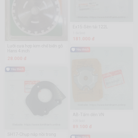
Ex15-Sên tải 122L
1.6k Sold
181.000 đ
Lưỡi cưa hợp kim chế biến gỗ
Hans 4 inch
28.000 đ
AB-Tấm dên VN
309 Sold
89.100 đ
SH17-Chụp nắp nồi trong