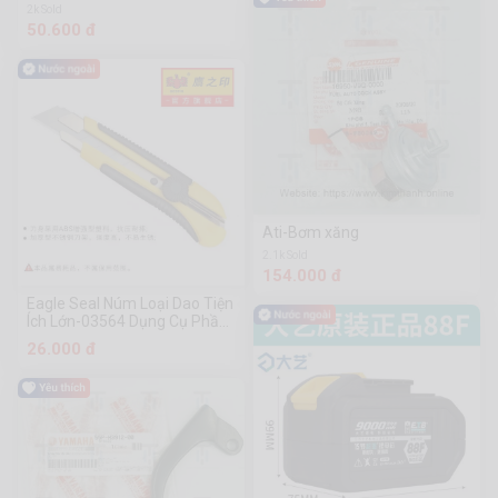
2k Sold
50.600 đ
Ati-Bơm xăng
2.1k Sold
154.000 đ
Eagle Seal Núm Loại Dao Tiện
Ích Lớn-03564 Dụng Cụ Phần
Cứng Chuanmu
26.000 đ