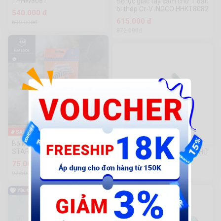
THHW8081
Bộ lục giác tay cầm chữ T đầu
bi thép Cr-V iNGCO HHKT8082
540.000 đ
615.000 đ
699.000đ
872.000đ
-24%
Bộ khoá lục giác (Bông) G-
STAR 9 cây (T10, 15, 20, 25,
CHÌA LỤC GIÁC CẦM TAY CHỮ
27, 30, 40, 45, 50)
T SATA
75.000 đ
210.000 đ
97.500đ