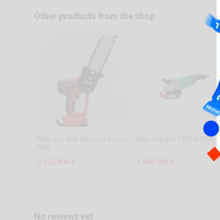
Other products from the shop
Máy cưa xích dùng pin Kason
Máy mài góc 1200W DCA
88V
2.362.800 đ
1.608.000 đ
No reviews yet