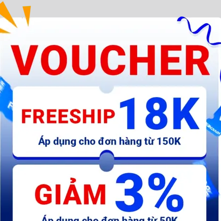
Đầu kẹp mũi khoan 1 đến
Bộ 11 mũi khoan bê tông
T
10ly chân lục giác
đuôi trơn và đuôi gài
W
AKDL31101
229.000 đ
237.600 đ
3