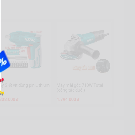
y Siết vít dùng pin Lithium
Máy mài góc 710W Total
V
(công tắc đuôi)
.338.000 đ
1.794.000 đ