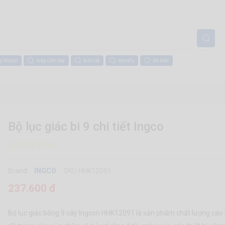
y khoan
máy cầm tay
kìm cắt
wynn's
đá mài
Bộ lục giác bi 9 chi tiết Ingco
Brand:
INGCO
SKU HHK12091
237.600 đ
Bộ lục giác bông 9 cây Ingcon HHK12091 là sản phẩm chất lượng cao đ