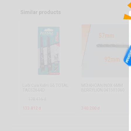
Similar products
Lưỡi Cưa Kiếm Gỗ TOTAL
MŨI KHOAN INOX 6MM
TAC52644D
BERRYLION 041501060
178.416 đ
133.812 đ
340.200 đ