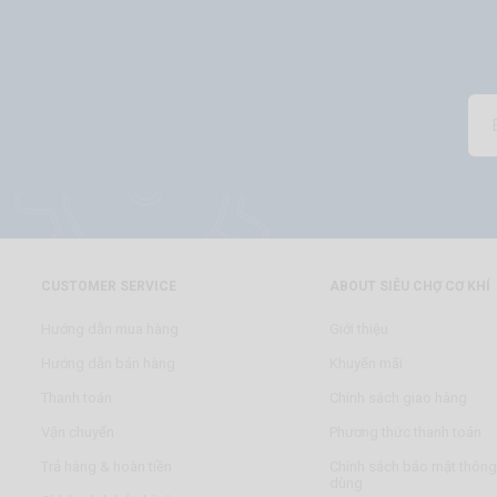
CUSTOMER SERVICE
ABOUT SIÊU CHỢ CƠ KHÍ
Hướng dẫn mua hàng
Giới thiệu
Hướng dẫn bán hàng
Khuyến mãi
Thanh toán
Chính sách giao hàng
Vận chuyển
Phương thức thanh toán
Trả hàng & hoàn tiền
Chính sách bảo mật thông 
dùng