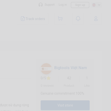
Support
Log in
Sign up
Track orders
Bigtools Việt Nam
0/5
42
1
0 reviews
Product
Like
Genuine commitment 100%
ược sử dụng rộng
Visit store