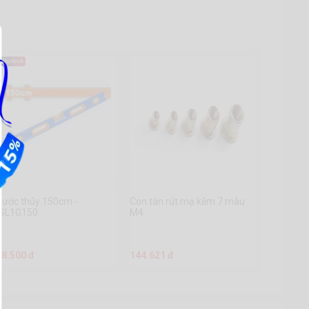
hước thủy 150cm -
Con tán rút mạ kẽm 7 màu
SL1G150
M4
68.500 đ
144.621 đ