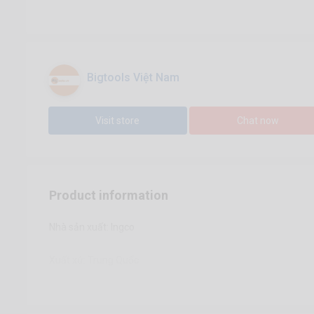
Bigtools Việt Nam
Visit store
Chat now
Product information
Nhà sản xuất: Ingco
Xuất xứ: Trung Quốc