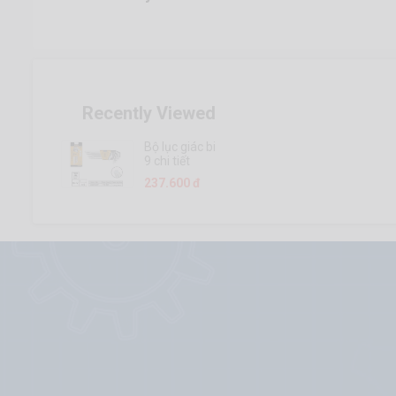
Recently Viewed
Bộ lục giác bi
9 chi tiết
Ingco
237.600 đ