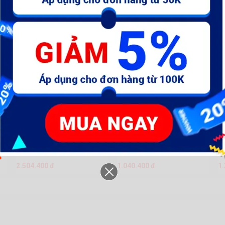
Máy khoan đục 3 chức năng
Máy mài góc 1010W TOTAL
Má
Total
4
2.504.400 đ
1.040.400 đ
1