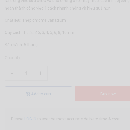
rãi trong việc sửa chữa và bảo dưỡng ô tô, máy móc, các thiết bị công 
hoàn thành công việc 1 cách nhanh chóng và hiệu quả hơn.
Chất liệu: Thép chrome vanadium
Quy cách: 1.5, 2, 2.5, 3, 4, 5, 6, 8, 10mm
Bảo hành: 6 tháng
Quantity
-
+
Add to cart
Buy now
Please
LOG IN
to see the most accurate delivery time & cost.