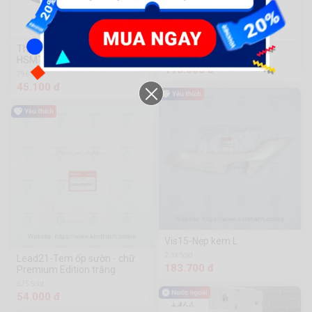
Thước kéo thép nền vàng
(Gongfa) Kẹp xích
HSMT26519
116.000 đ
796 Sold
45.100 đ
Vis15-Nẹp kem L
2.3k Sold
Lead21-Tem ốp sườn - chữ
183.700 đ
Premium Edition trắng
675 Sold
54.000 đ