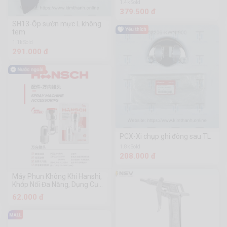
1.4k Sold
379.500 đ
SH13-Ốp sườn mực L không
tem
1.1k Sold
291.000 đ
PCX-Xi chụp ghi đông sau TL
1.8k Sold
208.000 đ
Máy Phun Không Khí Hanshi,
Khớp Nối Đa Năng, Dụng Cụ
Phần Cứng Chuanmu
62.000 đ