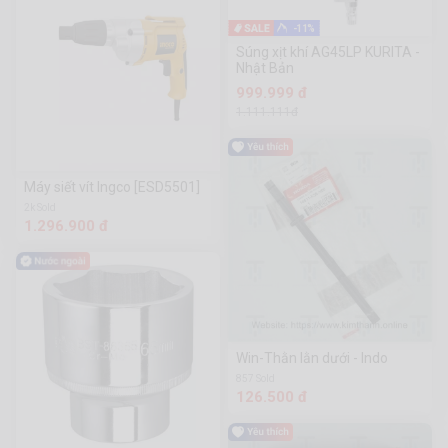
-11%
Súng xịt khí AG45LP KURITA -
Nhật Bản
999.999 đ
1.111.111đ
Máy siết vít Ingco [ESD5501]
2k Sold
1.296.900 đ
Win-Thằn lằn dưới - Indo
857 Sold
126.500 đ