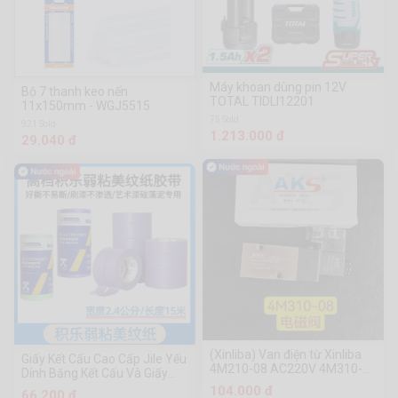
Máy khoan dùng pin 12V
Bộ 7 thanh keo nến
TOTAL TIDLI12201
11x150mm - WGJ5515
75 Sold
921 Sold
1.213.000 đ
29.040 đ
(Xinliba) Van điện từ Xinliba
Giấy Kết Cấu Cao Cấp Jile Yếu
4M210-08 AC220V 4M310-10
Dính Băng Kết Cấu Và Giấy
AC220V Van điện từ 4M310-
Dán Dán Giấy Che Giấy Liền
104.000 đ
66.200 đ
08 4M210-08 DC24V AC220V