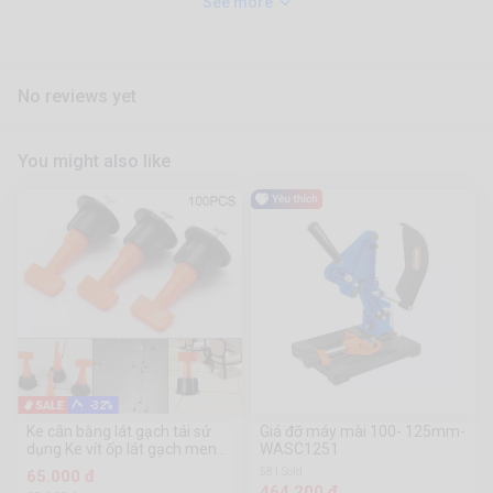
See more
No reviews yet
You might also like
-32%
Ke cân bằng lát gạch tái sử
Giá đỡ máy mài 100- 125mm-
dụng Ke vít ốp lát gạch men
WASC1251
chữ T 1 gói gồm: 50 cái ke 1
581 Sold
65.000 đ
cờ lê
464.200 đ