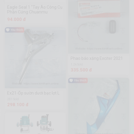
Eagle Seal 1 "Tay Áo Công Cụ
Phần Cứng Chuanmu
94.000 đ
Phao báo xăng Exciter 2021
1.2k Sold
335.500 đ
Ex21-Ốp sườn dưới bạc lợt L
281 Sold
298.100 đ