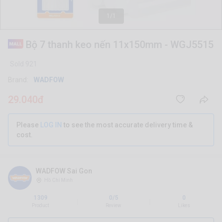
1/1
Bộ 7 thanh keo nến 11x150mm - WGJ5515
Sold 921
Brand:
WADFOW
29.040đ
Please
LOG IN
to see the most accurate delivery time &
cost.
WADFOW Sai Gon
Hồ Chí Minh
1309
0/5
0
|
|
Product
Review
Likes