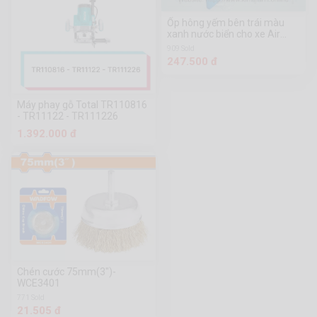
Ốp hông yếm bên trái màu
xanh nước biển cho xe Air
Blade 2016
909 Sold
247.500 đ
Máy phay gỗ Total TR110816
- TR11122 - TR111226
1.392.000 đ
Chén cước 75mm(3")-
WCE3401
771 Sold
21.505 đ