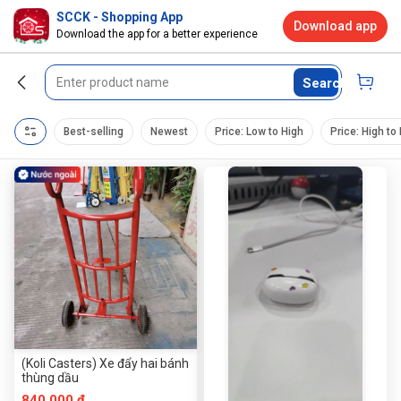
SCCK - Shopping App
Download app
Download the app for a better experience
Search
Best-selling
Newest
Price: Low to High
Price: High to
(Koli Casters) Xe đẩy hai bánh
thùng dầu
840.000 đ