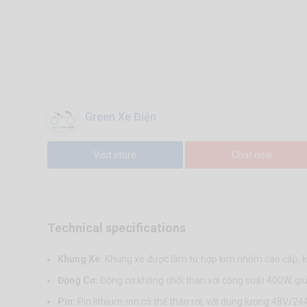
Green Xe Điện
Visit store
Chat now
Technical specifications
Khung Xe:
Khung xe được làm từ hợp kim nhôm cao cấp, kh
Động Cơ:
Động cơ không chổi than với công suất 400W, giúp
Pin:
Pin lithium-ion có thể tháo rời, với dung lượng 48V/2