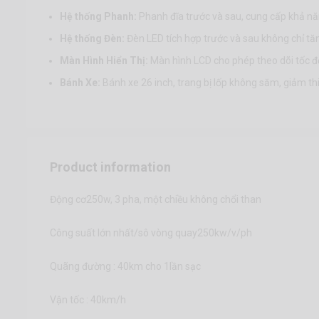
Hệ thống Phanh:
Phanh đĩa trước và sau, cung cấp khả năn
Hệ thống Đèn:
Đèn LED tích hợp trước và sau không chỉ 
Màn Hình Hiển Thị:
Màn hình LCD cho phép theo dõi tốc độ
Bánh Xe:
Bánh xe 26 inch, trang bị lốp không săm, giảm thiể
Product information
Động cơ250w, 3 pha, một chiều không chổi than
Công suất lớn nhất/sô vòng quay250kw/v/ph
Quãng đường : 40km cho 1lần sạc
Vận tốc : 40km/h