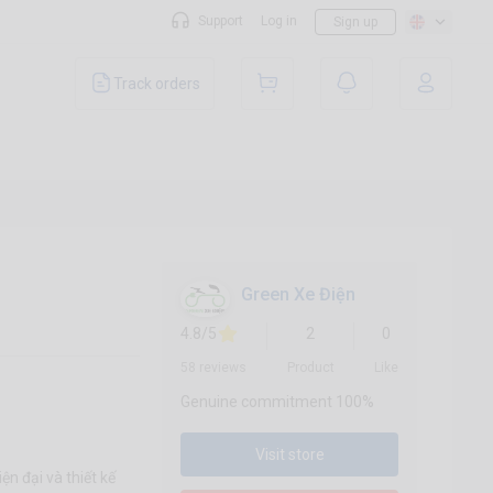
Support
Log in
Sign up
Track orders
Green Xe Điện
4.8/5
2
0
58 reviews
Product
Like
Genuine commitment 100%
Visit store
n đại và thiết kế