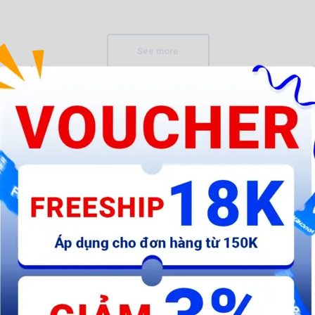
See more
ia
Ga Longba Dài Lái Xe Bốn Đi
Xe Longba Tự Đổ Bằng Tay
L