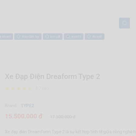
y khoan
máy cầm tay
kìm cắt
wynn's
đá mài
Xe Đạp Điện Dreaform Type 2
4.7 sao
Brand:
TYPE2
15.500.000 đ
17.500.000 đ
Xe đạp điện Dreamform Type 2 là sự kết hợp tinh tế giữa công nghệ hiệ