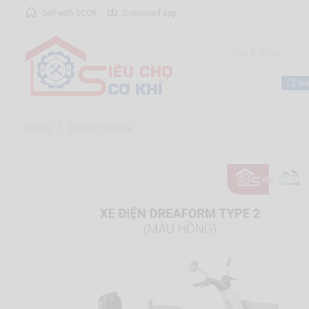
Sell with SCCK
Download app
má
Home
Electric vehicle