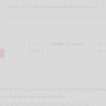
Please
LOG IN
to see the most accurate delivery time & cost.
(4.8/5)
58 reviews
Like
Product
2
Join
ông chỉ nhẹ nhưng còn rất chắc chắn, đảm bảo độ bền cao và khả năng c
 xe có thể đạt tốc độ tối đa lên đến 35km/h.
4Ah , cho phép đi được khoảng 80-100 km sau mỗi lần sạc đầy.