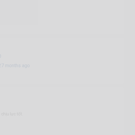
0
27 months ago
hịu lực tốt.