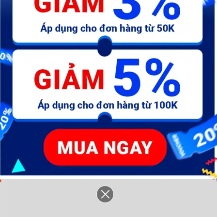
Chung Xe (Xe Đẩy Điện)
Ba Cửa (Xe Đẩy Điện)
Bằ
13.608.000 đ
18.252.000 đ
1