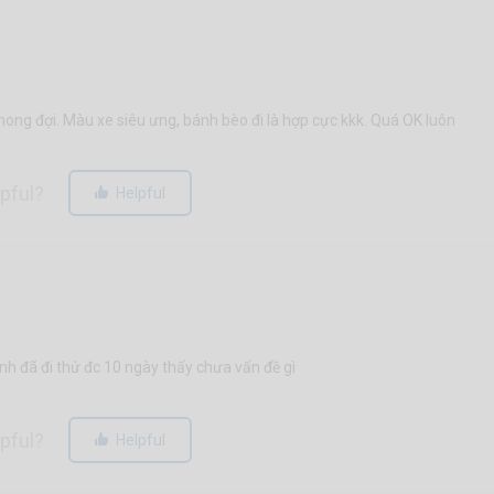
ong đợi. Màu xe siêu ưng, bánh bèo đi là hợp cực kkk. Quá OK luôn
lpful?
Helpful
ình đã đi thử đc 10 ngày thấy chưa vấn đề gì
lpful?
Helpful