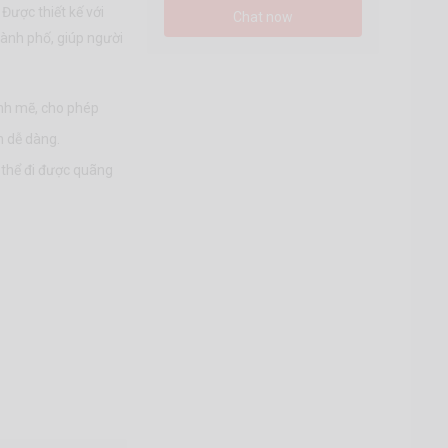
 Được thiết kế với
Chat now
hành phố, giúp người
nh mẽ, cho phép
h dễ dàng.
 thể đi được quãng