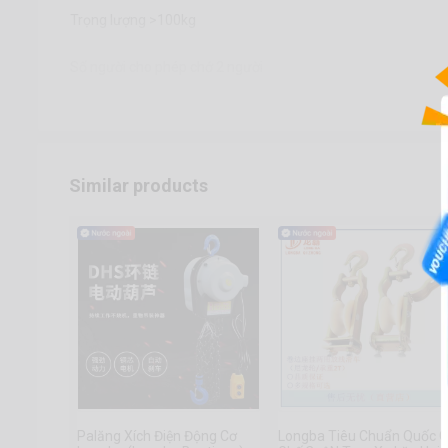
Trọng lượng >100kg
Số người cho phép chớ 2 người
Similar products
Palăng Xích Điện Động Cơ
Longba Tiêu Chuẩn Quốc G