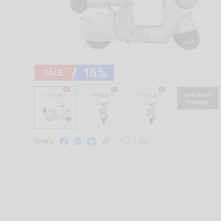
See more
3 image
Like
Share: