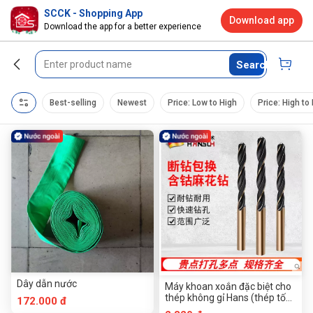
SCCK - Shopping App
Download app
Download the app for a better experience
Search
Best-selling
Newest
Price: Low to High
Price: High to
Dây dẫn nước
Máy khoan xoắn đặc biệt cho
thép không gỉ Hans (thép tốc
172.000 đ
độ cao 9341)