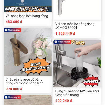
Vòi nóng lạnh bếp bằng đồng
483.600 đ
Vòi sen toàn bộ bằng đồng
JOMOO 35004
1.905.440 đ
Chậu rửa ly rượu cổ bằng
đồng vòi một lỗ nóng lạnh
978.880 đ
Dụng cụ rửa cốc ABS mẫu nổi
tiếng trên mạng
402.240 đ