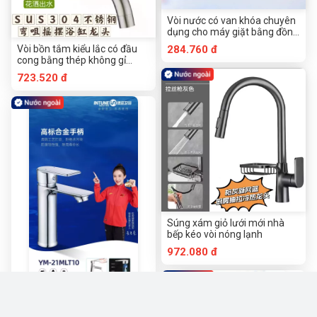
Vòi nước có van khóa chuyên
dụng cho máy giặt bằng đồng
thau L101X
Vòi bồn tắm kiểu lắc có đầu
284.760 đ
cong bằng thép không gỉ
SUS304
723.520 đ
Súng xám giỏ lưới mới nhà
bếp kéo vòi nóng lạnh
972.080 đ
Chậu rửa Yintian Emperor Vòi
một lỗ nóng và lạnh