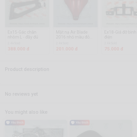
Ex15-Gác chân
Mặt nạ Air Blade
Ex18-Giá đỡ bình
nhôm L - đầy đủ
2016 nhỏ màu đỏ
điện
tươi tem xi
2.4k Sold
2.4k Sold
2.4k Sold
388.000 đ
201.000 đ
75.000 đ
Product description
No reviews yet
You might also like