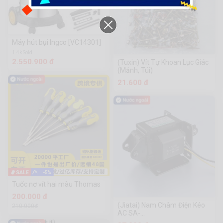
Máy hút bụi Ingco [VC14301]
1.4k Sold
2.550.900 đ
(Tuxin) Vít Tự Khoan Lục Giác
(Mảnh, Túi)
21.600 đ
-5%
Tuốc nơ vít hai màu Thomas
200.000 đ
(Jiatai) Nam Châm Điện Kéo
210.000đ
AC SA-
1192/2402/2502/2602 Loại