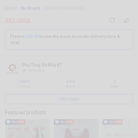
Brand:
No Brand
SKU 83505K44V00ZL
382.000đ
Please
LOG IN
to see the most accurate delivery time &
cost.
Phụ Tùng Xe Máy KT
Hồ Chí Minh
13041
4.3/5
7
|
|
Product
Review
Likes
Visit store
Featured products