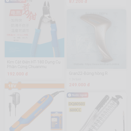
87.200 đ
Đẩy 220V
Kìm Cắt Điện HT-180 Dụng Cụ
Phần Cứng Chuanmu
Gran22-Bững hồng R
192.000 đ
1.3k Sold
249.000 đ