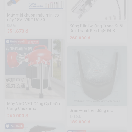
Máy mài khuôn mẫu mini có
dây 18V- WRY16180
Súng Bắn Bơ Ống Trong Suốt
565 Sold
Deli Thanh Kép Dq80503
351.670 đ
Dụng Cụ Phần Cứng
260.000 đ
Chuanmu
Máy NẠO VÉT Công Cụ Phần
Cứng Chuanmu
Gran-Rùa trên đồng mờ
260.000 đ
2.4k Sold
189.000 đ