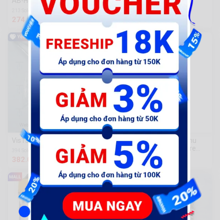
AB-Hộp bình điện - sắt TL
AB-Kiếng hậu TL L
213 Sold
2k Sold
274.000 đ
154.000 đ
Vis15-Ốp sườn bạc R có tem
Máy Khoan Để Bàn Xianhu
Z516 Chuanmu Hardware
394 Sold
Tools
382.000 đ
7.600.000 đ