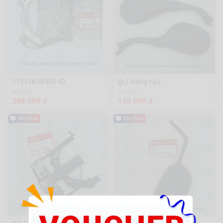
11331KVB900-ID
@J-Kiếng hậu
854 Sold
544 Sold
288.000 đ
148.000 đ