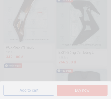
PCX-Nẹp VN nâu L
Ex21-Bững đen bóng L
335 Sold
342.100 đ
1.9k Sold
266.200 đ
Add to cart
Buy now
(Tuxin) Mũ Bảo Hiểm Tiêu
Chuẩn Quốc Gia Có Núm Xoay