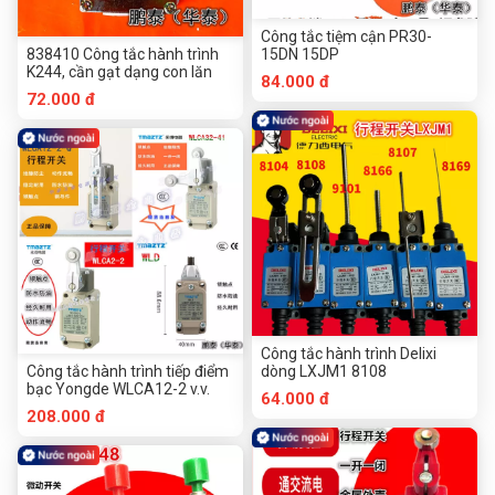
Công tắc tiệm cận PR30-
838410 Công tắc hành trình
15DN 15DP
K244, cần gạt dạng con lăn
84.000 đ
72.000 đ
Công tắc hành trình Delixi
Công tắc hành trình tiếp điểm
dòng LXJM1 8108
bạc Yongde WLCA12-2 v.v.
64.000 đ
208.000 đ