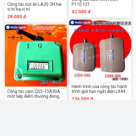
Công tắc nút ấn LA20-3H hai
P110 121
vị trí ba vị trí
42.000 đ
28.000 đ
Hành trình của công tắc hành
Công tắc cam QS5-15A30A
trình giới hạn ngắt điện LX44-
một tiếp điểm thường đóng,
40A20A
136.000 đ
một tiếp điểm thường mở
50.000 đ