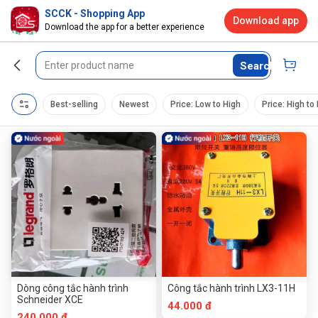
SCCK - Shopping App
Download app
Download the app for a better experience
Search
Best-selling
Newest
Price: Low to High
Price: High to
Dòng công tắc hành trình
Công tắc hành trình LX3-11H
Schneider XCE
44.000 đ
240.000 đ