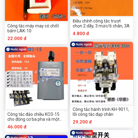
Điều chỉnh công tắc trượt
Công tắc máy may có chốt
chọn 2 dãy, 3 mức/6 chân, 3A
bấm LAK-10
4.800 đ
22.000 đ
Công tắc hành trình KH-9011,
Công tắc đảo chiều KO3-15
lõi công tắc đạp chân
cho động cơ ba pha và một
29.200 đ
pha
46.000 đ