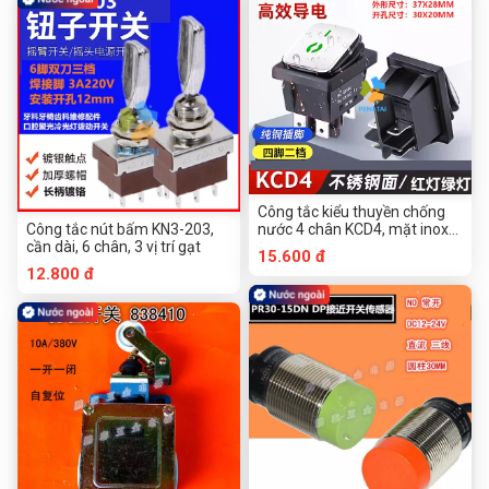
Công tắc kiểu thuyền chống
Công tắc nút bấm KN3-203,
nước 4 chân KCD4, mặt inox
cần dài, 6 chân, 3 vị trí gạt
có đèn
15.600 đ
12.800 đ