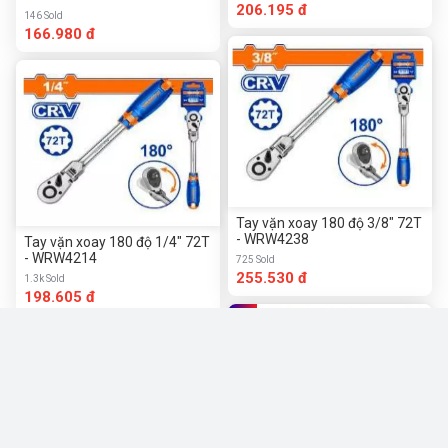
206.195 đ
146 Sold
166.980 đ
Tay vặn xoay 180 độ 3/8" 72T
- WRW4238
Tay vặn xoay 180 độ 1/4" 72T
- WRW4214
725 Sold
255.530 đ
1.3k Sold
198.605 đ