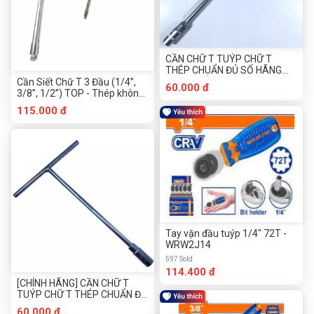
CẦN CHỮ T TUÝP CHỮ T
THÉP CHUẨN ĐỦ SỐ HÃNG
REBEL CÁN BỌC NHUNG
Cần Siết Chữ T 3 Đầu (1/4”,
60.000 đ
3/8”, 1/2”) TOP - Thép không
gỉ
115.000 đ
Tay vặn đầu tuýp 1/4" 72T -
WRW2J14
597 Sold
114.400 đ
[CHÍNH HÃNG] CẦN CHỮ T
TUÝP CHỮ T THÉP CHUẨN ĐỦ
SỐ HÃNG REBEL
60.000 đ