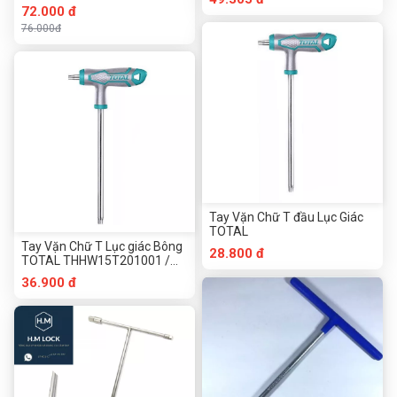
72.000 đ
76.000đ
Tay Vặn Chữ T đầu Lục Giác
TOTAL
Tay Vặn Chữ T Lục giác Bông
28.800 đ
TOTAL THHW15T201001 /
THHW15T251001 /
36.900 đ
THHW15T301501