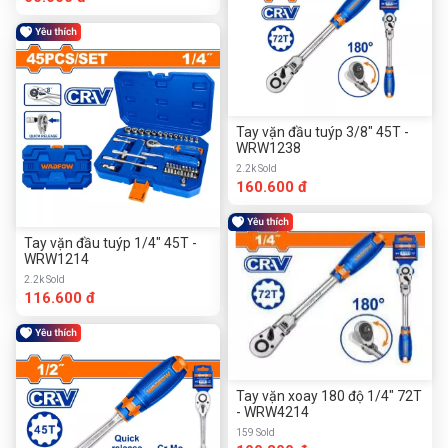
Tay vặn đầu tuýp 3/8" 45T -
WRW1238
2.2k Sold
160.600 đ
Tay vặn đầu tuýp 1/4" 45T -
WRW1214
2.2k Sold
116.600 đ
Tay vặn xoay 180 độ 1/4" 72T
- WRW4214
159 Sold