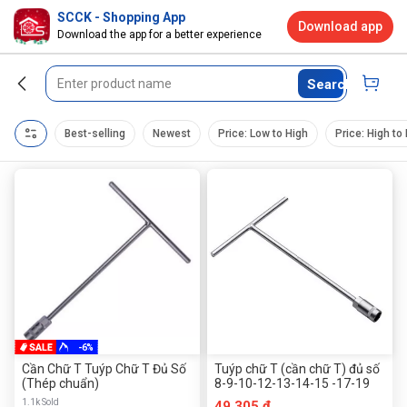
SCCK - Shopping App
Download app
Download the app for a better experience
Search
Best-selling
Newest
Price: Low to High
Price: High to
-6%
Cần Chữ T Tuýp Chữ T Đủ Số
Tuýp chữ T (cần chữ T) đủ số
(Thép chuẩn)
8-9-10-12-13-14-15 -17-19
1.1k Sold
49.305 đ