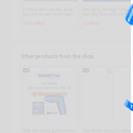
(Xinliba) Kìm uốn dây, súng
Kim Súng Zhongjie F30g
keel khí nén, kìm keel thép
(Đặc Biệt Không Có Đinh)
nhẹ, dụng cụ đinh tán, trang
Dụng Cụ Phần Cứng
1.020.000 đ
12.000 đ
trí và lắp đặt kìm khí trần
Chuanmu
Other products from the shop
Máy siết vít dùng pin Lithium-
Máy khoan dùng pin Lithiu