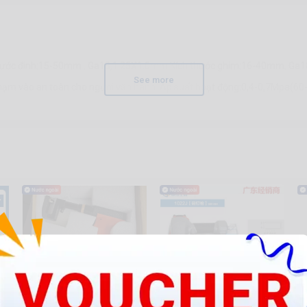
h thước đinh:15-50mm . Ga18,1.25X1.0mm Kích thước ghim:16-40mm. Ga1
See more
chạm vào an toàn cho người vận hành. Áp suất hoạt động:0,4-0,7Mpa(6