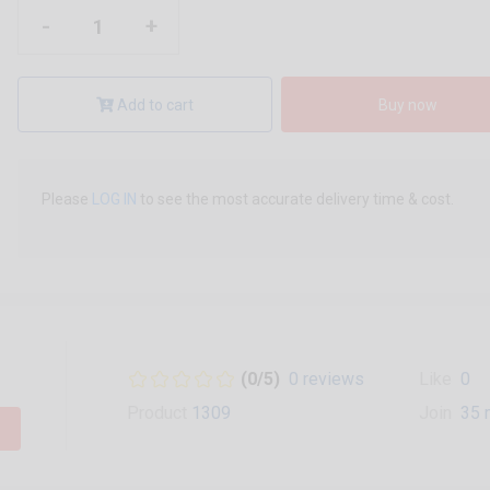
-
+
Add to cart
Buy now
Please
LOG IN
to see the most accurate delivery time & cost.
(0/5)
0 reviews
Like
0
Product
1309
Join
35 