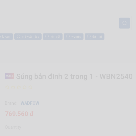
y khoan
máy cầm tay
kìm cắt
wynn's
đá mài
Súng bắn đinh 2 trong 1 - WBN2540
Brand:
WADFOW
769.560 đ
Quantity