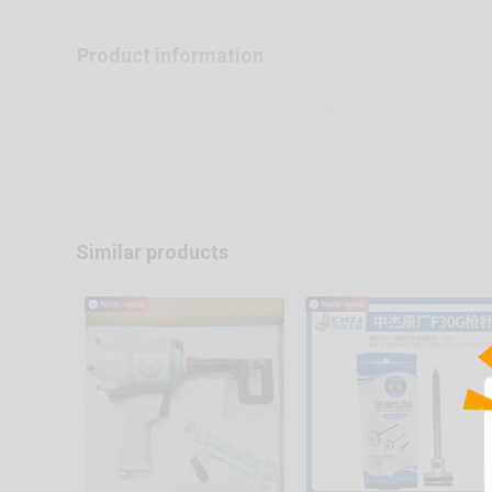
Product information
Không có phích cắm nhanh. Khả năng chịu tải:100 Cái Kíc
chóng. Độ sâu đóng điều chỉnh được. Hệ thống bảo mật khi 
Similar products