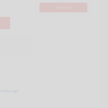
Chat now
months ago