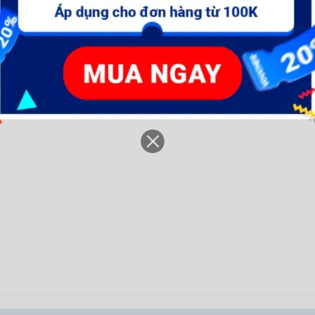
ion 12V (không kèm đầu
ion 12V (không gồm đầu
Li
sạc)- WCDS520
sạc)- WCDS525
đ
682.440 đ
1.152.360 đ
8