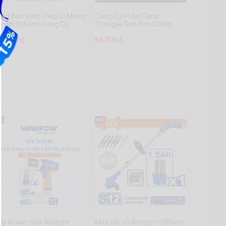
úng Bắn Đinh Thép Xi Măng
Công Cụ Phần Cứng
anshi St64ml-Công Cụ
Zhongjie Gun Kim St38d
hần Cứng Miệng Dài
Chuanmu
72.000 đ
52.000 đ
huanmu
áy khoan búa dùng pin
Máy cắt cỏ dùng pin Lithium-