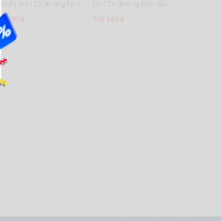
thium-ion 12V (không kèm
ion 12V (không kèm đầu
ầu sạc) - WCDS540
sạc)- WGTS512
10.480 đ
769.560 đ