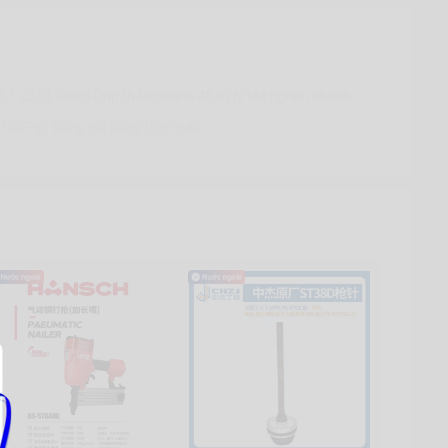
8,1.25X1.0mm Ống tháo nhanh để xử lý tắc nghẽn nhanh
0-100Psi) Đóng gói bằng hộp màu