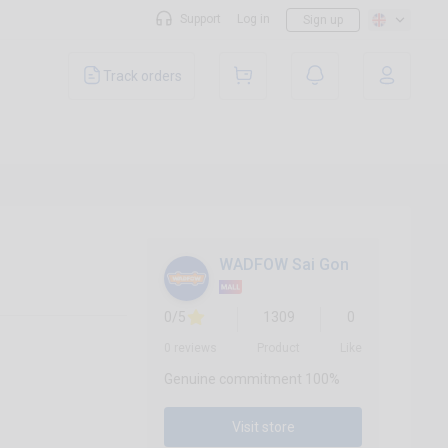
Support
Log in
Sign up
Track orders
WADFOW Sai Gon
0/5
1309
0
0 reviews
Product
Like
Genuine commitment 100%
Visit store