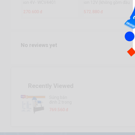
ion 4V- WCV4401
ion 12V (không gồm đầu
sạc)- WCDS510
270.600 đ
572.880 đ
No reviews yet
Recently Viewed
Súng bắn
đinh 2 trong
1 - WBN2540
769.560 đ