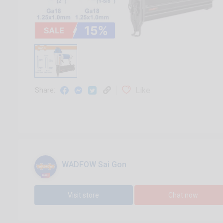
Like
Share:
WADFOW Sai Gon
Visit store
Chat now