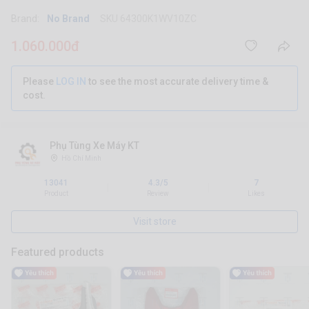
Brand:
No Brand
SKU 64300K1WV10ZC
1.060.000đ
Please
LOG IN
to see the most accurate delivery time &
cost.
Phụ Tùng Xe Máy KT
Hồ Chí Minh
13041
4.3/5
7
|
|
Product
Review
Likes
Visit store
Featured products