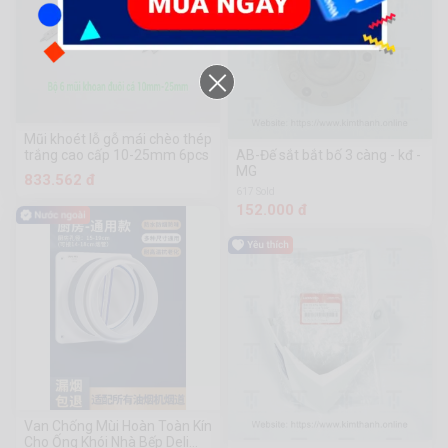
Mũi khoét lỗ gỗ mái chèo thép
trắng cao cấp 10-25mm 6pcs
AB-Đế sắt bắt bố 3 càng - kđ -
MG
833.562 đ
617 Sold
152.000 đ
Van Chống Mùi Hoàn Toàn Kín
Cho Ống Khói Nhà Bếp Deli