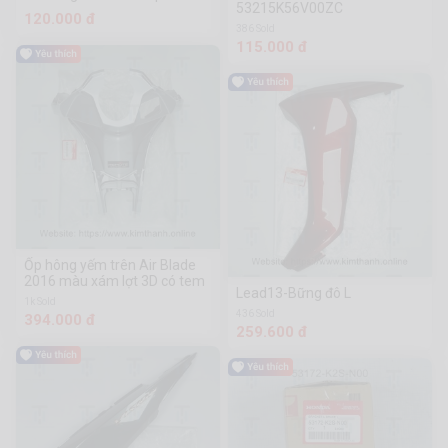
53215K56V00ZC
Dl507001 Dụng Cụ Phần
120.000 đ
Cứng Chuanmu
386 Sold
115.000 đ
Ốp hông yếm trên Air Blade
2016 màu xám lợt 3D có tem
Lead13-Bững đô L
1k Sold
436 Sold
394.000 đ
259.600 đ