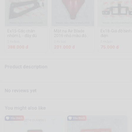
Ex15-Gác chân
Mặt nạ Air Blade
Ex18-Giá đỡ bình
nhôm L - đầy đủ
2016 nhỏ màu đỏ
điện
tươi tem xi
2.4k Sold
2.4k Sold
2.4k Sold
388.000 đ
201.000 đ
75.000 đ
Product description
No reviews yet
You might also like