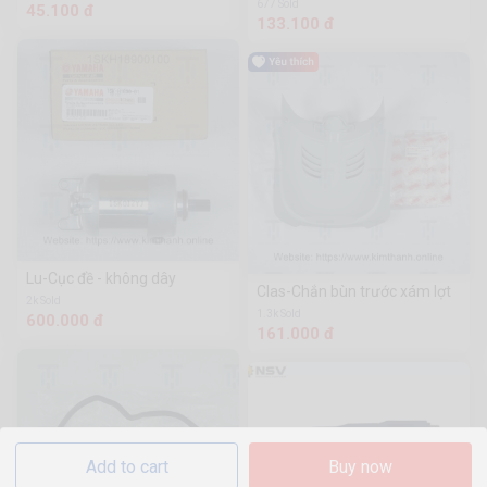
677 Sold
45.100 đ
133.100 đ
Lu-Cục đề - không dây
Clas-Chắn bùn trước xám lợt
2k Sold
1.3k Sold
600.000 đ
161.000 đ
Add to cart
Buy now