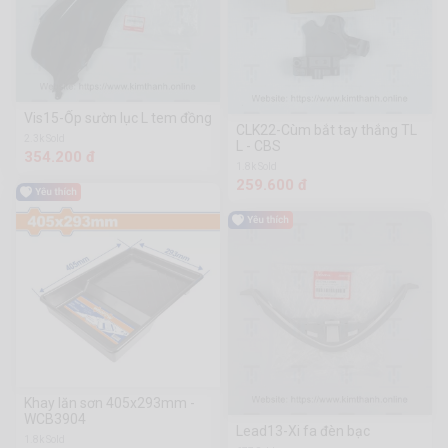
Vis15-Ốp sườn lục L tem đồng
CLK22-Cùm bắt tay thắng TL
2.3k Sold
L - CBS
354.200 đ
1.8k Sold
259.600 đ
Khay lăn sơn 405x293mm -
WCB3904
Lead13-Xi fa đèn bạc
1.8k Sold