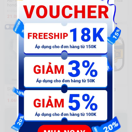
AB-Tem má honda đỏ - chữ
AB-Tem mặt nạ - chữ Honda
honda 110mm - kđ
Hãng - kđ
410 Sold
216 Sold
21.000 đ
81.000 đ
SH22-Mặt nạ trắng có tem
Máy phát điện dùng xăng
Ingco [GE30005]
1.3k Sold
1.060.000 đ
1.9k Sold
6.526.300 đ