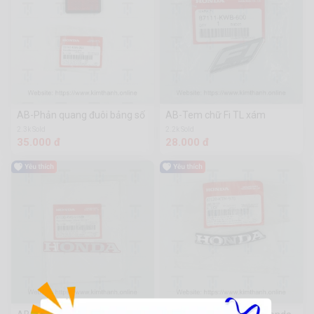
AB-Phản quang đuôi bảng số
AB-Tem chữ Fi TL xám
2.3k Sold
2.2k Sold
35.000 đ
28.000 đ