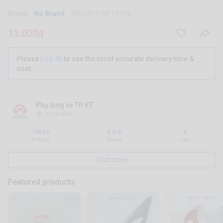
Brand:
No Brand
SKU 81138K1NV00
13.000đ
Please
LOG IN
to see the most accurate delivery time &
cost.
Phụ tùng xe TP KT
Hồ Chí Minh
13043
4.4/5
6
|
|
Product
Review
Likes
Visit store
Featured products