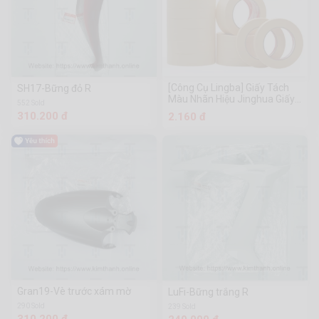
[Công Cụ Lingba] Giấy Tách
SH17-Bững đỏ R
Màu Nhãn Hiệu Jinghua Giấy
552 Sold
Tách Màu Nhãn Hiệu Jinghua
310.200 đ
2.160 đ
Giấy Tách Màu Nhãn Hiệu
Jinghua Giấy Tách Màu
Gran19-Vè trước xám mờ
LuFi-Bững trắng R
290 Sold
239 Sold
310.200 đ