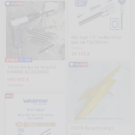
Đầu tuýp 1/2" ra đầu vít lục
giác dài 12x100mm -
WSC5207
1.4k Sold
34.155 đ
-32%
19mm Bộ đục bê tông hơi
HYMAIR, AT-2020RSG
685.000 đ
998.000đ
CLK18-Ốp sườn vàng L
2k Sold