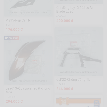
Ghi đông tay lái 125cc Air
Blade 2020
436 Sold
Vis15-Nẹp đen R
400.000 đ
1.2k Sold
176.000 đ
CLK22-Chống đứng TL
1.6k Sold
Lead13-Ốp sườn nâu R không
346.000 đ
tem
2.2k Sold
294.000 đ