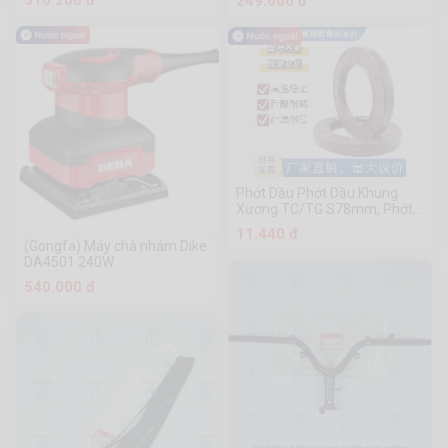
249.000 đ
Phớt Dầu Phớt Dầu Khung
Xương TC/TG S78mm, Phớt
Dầu Cao Su Màu Chịu Nhiệt
11.440 đ
Độ Cao Và Chịu Axit
(Gongfa) Máy chà nhám Dike
DA4501 240W
540.000 đ