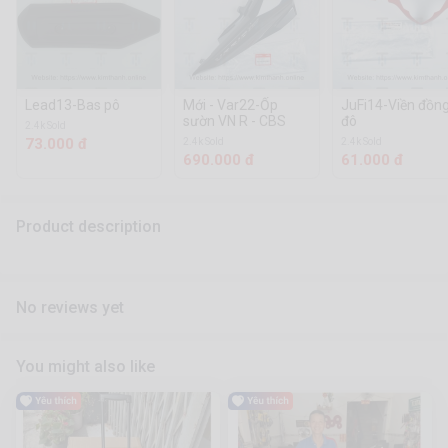
Lead13-Bas pô
Mới - Var22-Ốp
JuFi14-Viền đồn
sườn VN R - CBS
đô
2.4k Sold
73.000 đ
2.4k Sold
2.4k Sold
690.000 đ
61.000 đ
Product description
No reviews yet
You might also like