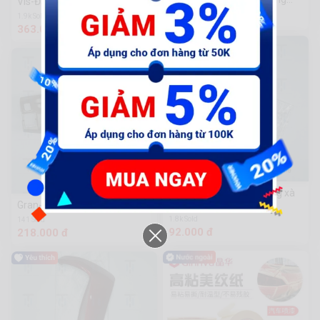
Vis-Đầu đô có tem
Chuanmu
26.000 đ
1.9k Sold
363.000 đ
Gran19-Mặt nạ nhỏ trắng xà
cừ
Gran-Bợ cổ đồng mờ
1.8k Sold
141 Sold
92.000 đ
218.000 đ