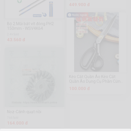
449.900 đ
Bộ 2 Mũi bắt vít đóng PH2
150mm - WSV4K64
2.4k Sold
43.560 đ
Kéo Cắt Quần Áo Kéo Cắt
Quần Áo Dụng Cụ Phần Cứng
Chuanmu
100.000 đ
Noz-Cánh quạt nồi
766 Sold
164.000 đ