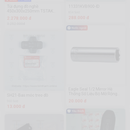
Túi đựng đồ nghề
11331KVB900-ID
450x300x250mm TSTAK
854 Sold
Dewalt DWST82991-1
288.000 đ
2.278.000 đ
3.252.000đ
Eagle Seal 1/2 Mirror Hệ
Thống Số Liệu Bộ Mở Rộng
SH21-Bas móc treo đồ
Lục Giác Ống Mở Rộng Công
20.000 đ
965 Sold
Cụ Phần Cứng Chuanmu
13.000 đ