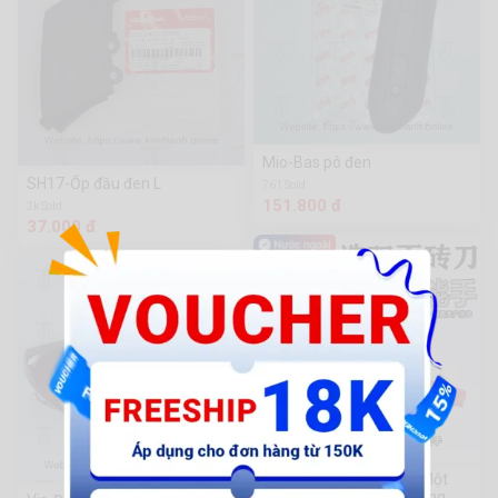
Mio-Bas pô đen
SH17-Ốp đầu đen L
761 Sold
151.800 đ
2k Sold
37.000 đ
Dao Gạch Hai Mặt Rèn Một
Mảnh Công Cụ Phần Cứng