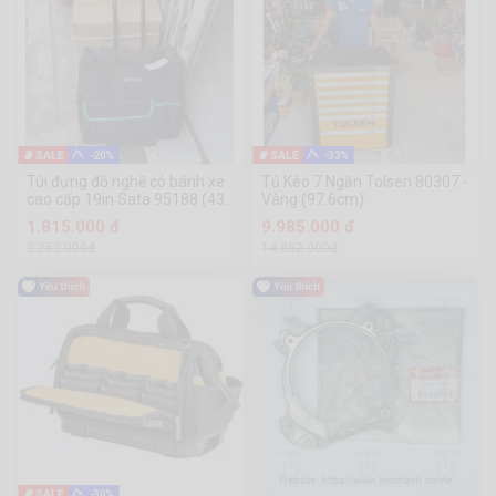
-20%
-33%
Túi đựng đồ nghề có bánh xe
Tủ Kéo 7 Ngăn Tolsen 80307 -
cao cấp 19in Sata 95188 (430
Vàng (97.6cm)
× 240 × 380mm)
1.815.000 đ
9.985.000 đ
2.252.000đ
14.852.000đ
-30%