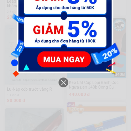
Lead13-Ốp sườn bạc mờ L
không tem
1.6k Sold
89.100 đ
2.3k Sold
278.300 đ
Kéo Cắt Cáp Loại Bánh Cóc
Ngựa Đen J40b Công Cụ
Lu-Nắp cốp trước vàng R
Phần Cứng Chuanmu
440.000 đ
1.4k Sold
80.000 đ