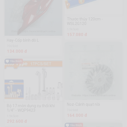
Thước thủy 120cm -
WSL2G120
1.9k Sold
157.080 đ
Hay-Cốp bình đô L
756 Sold
134.000 đ
Noz-Cánh quạt nồi
Bộ 17 món dụng cụ thổi khí
1/4" - WQP9423
766 Sold
164.000 đ
1.9k Sold
292.600 đ