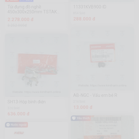
Túi đựng đồ nghề
11331KVB900-ID
450x300x250mm TSTAK
854 Sold
Dewalt DWST82991-1
288.000 đ
2.278.000 đ
3.252.000đ
AB-NGC - Vấu em bé R
SH13-Hộp bình điện
216 Sold
13.000 đ
326 Sold
636.000 đ