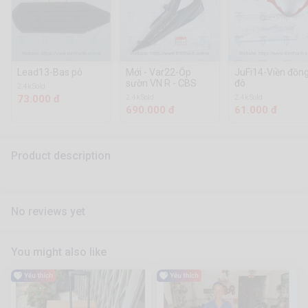
Lead13-Bas pô
Mới - Var22-Ốp
JuFi14-Viền đồn
sườn VN R - CBS
đô
2.4k Sold
73.000 đ
2.4k Sold
2.4k Sold
690.000 đ
61.000 đ
Product description
No reviews yet
You might also like