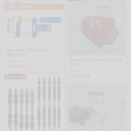
Kẹp chữ F 120x300mm -
WCP2121
Chụp lái đỏ (Đèn sau) AB 110
967 Sold
2011
155.595 đ
1.9k Sold
196.900 đ