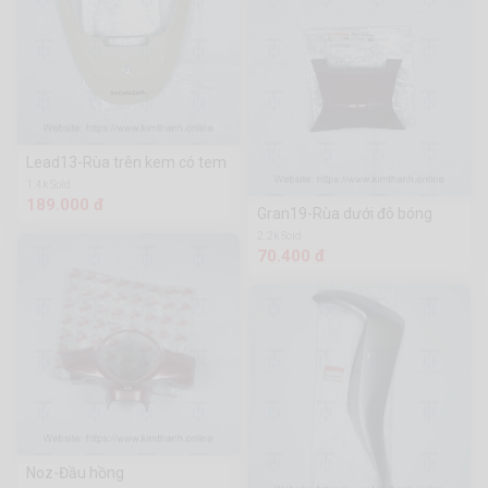
Lead13-Rùa trên kem có tem
1.4k Sold
189.000 đ
Gran19-Rùa dưới đô bóng
2.2k Sold
70.400 đ
Noz-Đầu hồng