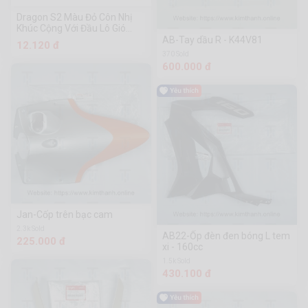
Dragon S2 Màu Đỏ Côn Nhị
Khúc Cộng Với Đầu Lô Gió
Chéo Cứng
AB-Tay dầu R - K44V81
12.120 đ
370 Sold
600.000 đ
Jan-Cốp trên bạc cam
2.3k Sold
AB22-Ốp đèn đen bóng L tem
225.000 đ
xi - 160cc
1.5k Sold
430.100 đ