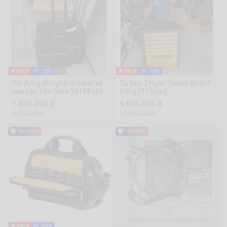
-20%
-33%
Túi đựng đồ nghề có bánh xe
Tủ Kéo 7 Ngăn Tolsen 80307 -
cao cấp 19in Sata 95188 (430
Vàng (97.6cm)
× 240 × 380mm)
1.815.000 đ
9.985.000 đ
2.252.000đ
14.852.000đ
-30%