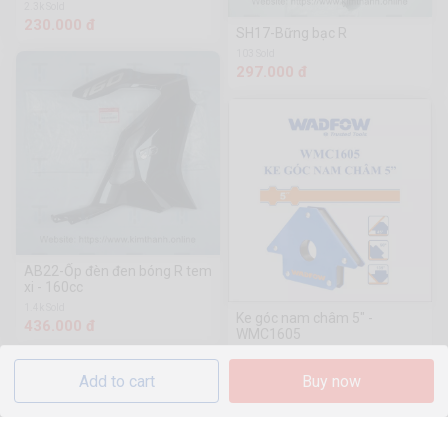
2.3k Sold
230.000 đ
SH17-Bững bạc R
103 Sold
297.000 đ
AB22-Ốp đèn đen bóng R tem
xi - 160cc
1.4k Sold
Ke góc nam châm 5" -
436.000 đ
WMC1605
570 Sold
112.585 đ
Add to cart
Buy now