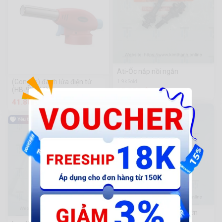
Ati-Ốc nắp nồi ngắn
(Gongfa) đánh lửa điện tử
1.9k Sold
(HB-92224)
15.000 đ
41.800 đ
AB20-Stop dây L - đầu lớn
150cc dây ngắn