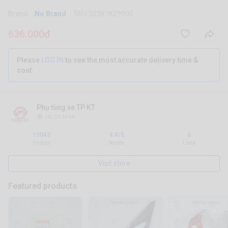
Brand:
No Brand
SKU 50381K29900
636.000đ
Please
LOG IN
to see the most accurate delivery time &
cost.
Phụ tùng xe TP KT
Hồ Chí Minh
13043
4.4/5
6
|
|
Product
Review
Likes
Visit store
Featured products