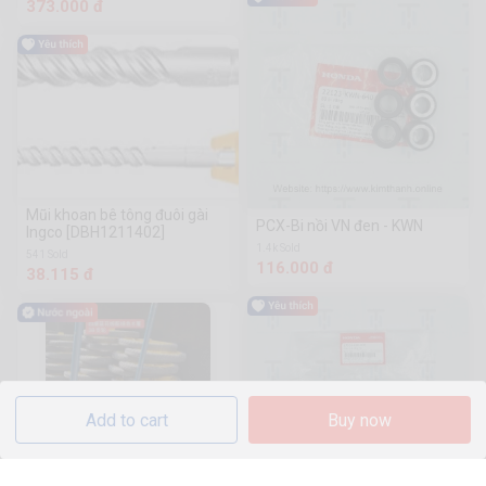
373.000 đ
Mũi khoan bê tông đuôi gài
PCX-Bi nồi VN đen - KWN
Ingco [DBH1211402]
1.4k Sold
541 Sold
116.000 đ
38.115 đ
Add to cart
Buy now