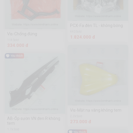
PCX-Fa đèn TL - không bóng
440 Sold
Vis-Chống đứng
1.824.000 đ
114 Sold
334.000 đ
Vis-Mặt nạ vàng không tem
2.2k Sold
AB-Ốp sườn VN đen R không
273.000 đ
tem
1.7k Sold