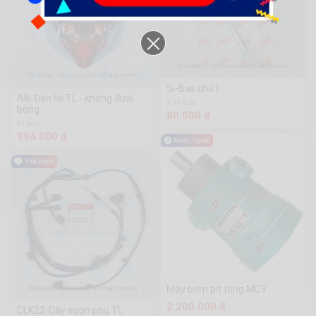
Si-Bas chữ I
AB-Đèn lái TL - không đuôi
2.1k Sold
bóng
80.000 đ
81 Sold
394.000 đ
Máy bơm pít tông MCY
2.200.000 đ
CLK22-Dây sườn phụ TL