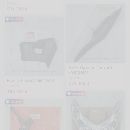
257 Sold
531.300 đ
AB13-Ốp sườn đen mờ L
không tem
949 Sold
PCX15-Nắp cốp đen mờ R
273.000 đ
2.2k Sold
183.700 đ