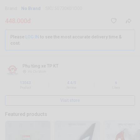
Brand:
No Brand
SKU 50730K01D00
448.000đ
Please
LOG IN
to see the most accurate delivery time &
cost.
Phụ tùng xe TP KT
Hồ Chí Minh
13043
4.4/5
6
|
|
Product
Review
Likes
Visit store
Featured products