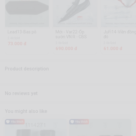
Lead13-Bas pô
Mới - Var22-Ốp
JuFi14-Viền đồn
sườn VN R - CBS
đô
2.4k Sold
73.000 đ
2.4k Sold
2.4k Sold
690.000 đ
61.000 đ
Product description
No reviews yet
You might also like