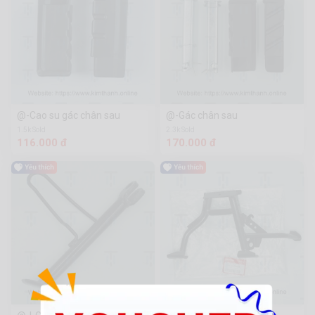
@-Cao su gác chân sau
@-Gác chân sau
1.5k Sold
2.3k Sold
116.000 đ
170.000 đ