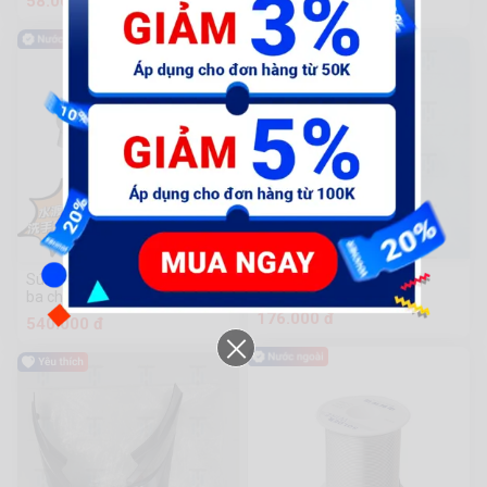
58.000 đ
27.830 đ
Ex18-Viền đồng hồ lam
Súng màu xám đen bồn rửa
ba chức năng kéo vòi nóng
226 Sold
lạnh
176.000 đ
540.000 đ