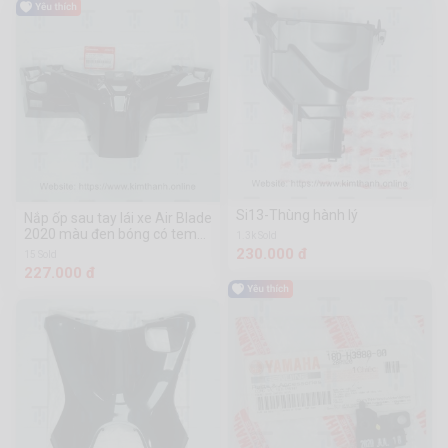
Si13-Thùng hành lý
Nắp ốp sau tay lái xe Air Blade
2020 màu đen bóng có tem
1.3k Sold
(NHB25M)
230.000 đ
15 Sold
227.000 đ