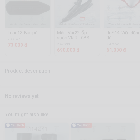
Lead13-Bas pô
Mới - Var22-Ốp
JuFi14-Viền đồn
sườn VN R - CBS
đô
2.4k Sold
73.000 đ
2.4k Sold
2.4k Sold
690.000 đ
61.000 đ
Product description
No reviews yet
You might also like