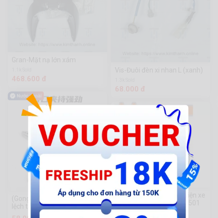
Gran-Mặt nạ lớn xám
Vis-Đuôi đèn xi nhan L (xanh)
1.1k Sold
468.600 đ
1.3k Sold
68.000 đ
Thiết bị kiểm tra mạch điện xe
(Gongfa) Kìm tiết kiệm sức lực
ô tô DC 6-24V - WTP414501
lệch tâm thương hiệu
Yingsheng
2k Sold