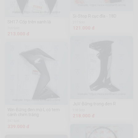
Si-Stop R cục đĩa - 18D
SH17-Cốp trên xanh lá
277 Sold
121.000 đ
700 Sold
213.000 đ
JuV-Bững trong đen R
Win-Bững đen mờ L có tem
918 Sold
cánh chim trắng
218.000 đ
347 Sold
339.000 đ