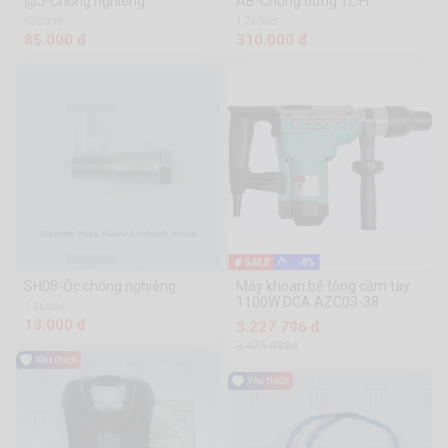
@J-Chống nghiêng
AB-Chống đứng TL Fi
620 Sold
1.7k Sold
85.000 đ
310.000 đ
-8%
SH08-Ốc chống nghiêng
Máy khoan bê tông cầm tay
1100W DCA AZC03-38
1.3k Sold
13.000 đ
3.227.796 đ
3.476.088đ