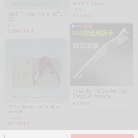
JuV-Chữ A bạc L
1.5k Sold
Vis15-IC + Sạc - không SK TL -
97.000 đ
K20
1k Sold
2.094.000 đ
Cờ Lê Máy Mài Góc Cao Cấp-
Công Cụ Phần Cứng
Chuanmu Loại 100
6.000 đ
CLK15-Đèn lái - không đuôi
bóng TL
2.1k Sold
612.000 đ