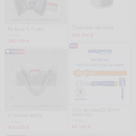
(Tuxin) Dây Hàn (Hộp)
AB-Bụng TL Fi xám
480.000 đ
353 Sold
284.900 đ
Cờ lê vạn năng 23-32mm -
WUW1102
61304-K56-N00ZC
1.3k Sold
2.1k Sold
83.160 đ
454.000 đ