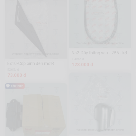
No2-Dây thắng sau - 2B5 - kđ
1.4k Sold
Ex10-Cốp bình đen mờ R
128.000 đ
526 Sold
73.000 đ