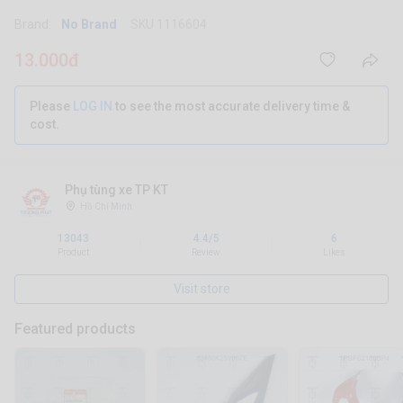
Brand:
No Brand
SKU 1116604
13.000đ
Please
LOG IN
to see the most accurate delivery time &
cost.
Phụ tùng xe TP KT
Hồ Chí Minh
13043
4.4/5
6
|
|
Product
Review
Likes
Visit store
Featured products