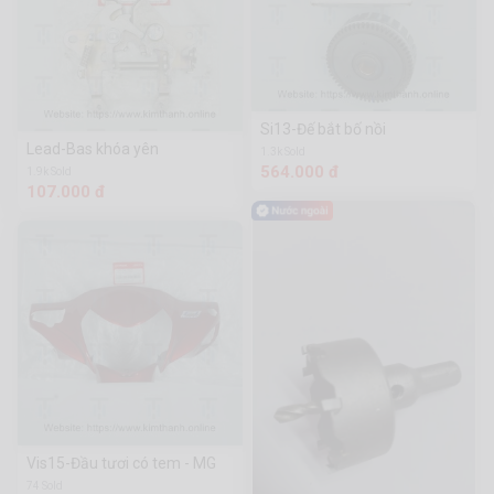
Si13-Đế bắt bố nồi
Lead-Bas khóa yên
1.3k Sold
564.000 đ
1.9k Sold
107.000 đ
Vis15-Đầu tươi có tem - MG
74 Sold