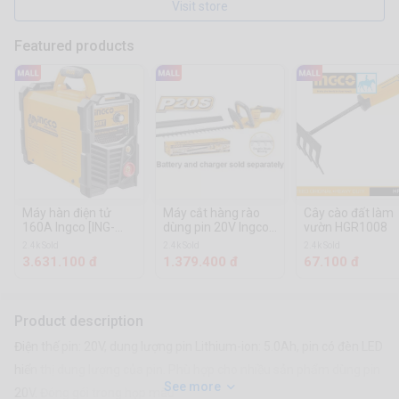
Visit store
Featured products
Máy hàn điện tử
Máy cắt hàng rào
Cây cào đất làm
160A Ingco [ING-
dùng pin 20V Ingco
vườn HGR1008
MMA1606]
[CHTLI20018]
2.4k Sold
2.4k Sold
2.4k Sold
3.631.100 đ
1.379.400 đ
67.100 đ
Product description
Điện thế pin: 20V, dung lượng pin Lithium-ion: 5.0Ah, pin có đèn LED
hiển thị dung lượng của pin. Phù hợp cho nhiều sản phẩm dùng pin
See more
20V. Đóng gói trong họp màu