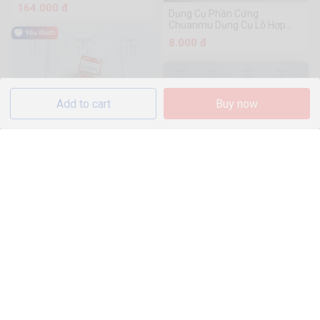
164.000 đ
Dụng Cụ Phần Cứng
Chuanmu Dụng Cụ Lỗ Hợp
Kim Thông Thường
8.000 đ
Add to cart
Buy now
Win-Vè trước cam
1.2k Sold
242.000 đ
SH21-Thùng xăng
1.7k Sold
569.000 đ