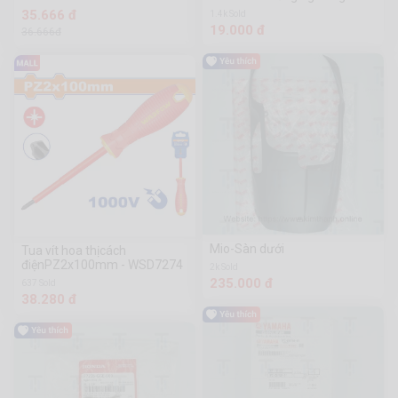
35.666 đ
1.4k Sold
19.000 đ
36.666đ
Mio-Sàn dưới
Tua vít hoa thịcách
điệnPZ2x100mm - WSD7274
2k Sold
235.000 đ
637 Sold
38.280 đ