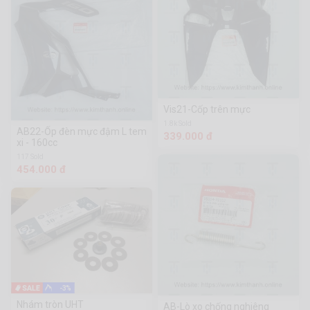
Vis21-Cốp trên mực
1.8k Sold
AB22-Ốp đèn mực đậm L tem
339.000 đ
xi - 160cc
117 Sold
454.000 đ
-3%
Nhám tròn UHT
AB-Lò xo chống nghiêng