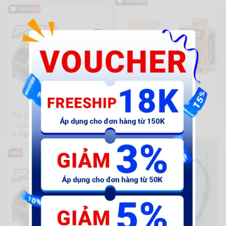
Pin 20V Ingco [FBLI12151]
Pin 20V/5Ah Ingco [FBLI2003]
60 Sold
319.935 đ
1.6k Sold
1.189.650 đ