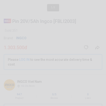
1/1
Pin 20V/5Ah Ingco [FBLI2003]
Sold 351
Brand:
INGCO
1.303.500đ
Please
LOG IN
to see the most accurate delivery time &
cost.
INGCO Viet Nam
Hồ Chí Minh
947
0/5
0
|
|
Product
Review
Likes