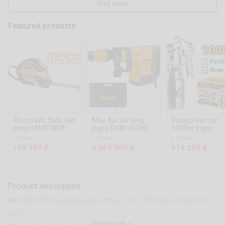
Visit store
Featured products
Thước kéo thép nền
Máy đục bê tông
Súng phun sơn
vàng HSMT0808
Ingco [PDB15006]
1000cc Ingco
[ASG3102]
2.4k Sold
2.4k Sold
2.4k Sold
100.100 đ
5.065.500 đ
519.200 đ
Product description
Điện thế: 20V, Dung lượng pin Lithium -ion: 2.0Ah, pin có đèn LED
hiển thị dung lượng của pin, Phù hợp cho nhiều loại máy Ingco 20V,
See more