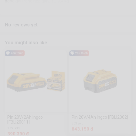
đóng gói trong hộp giấy. TL: 0.4 kg
No reviews yet
You might also like
Pin 20V/2Ah Ingco
Pin 20V/4Ah Ingco [FBLI2002]
[FBLI20011]
863 Sold
843.150 đ
1.2k Sold
390.390 đ