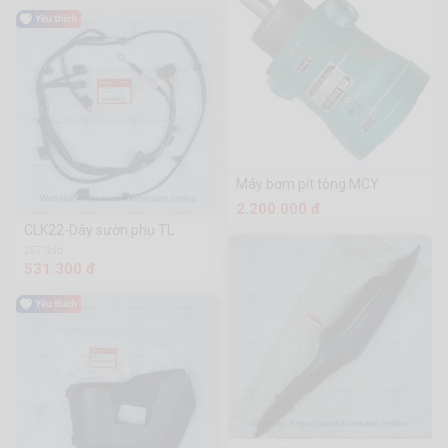
Máy bơm pít tông MCY
2.200.000 đ
CLK22-Dây sườn phụ TL
257 Sold
531.300 đ