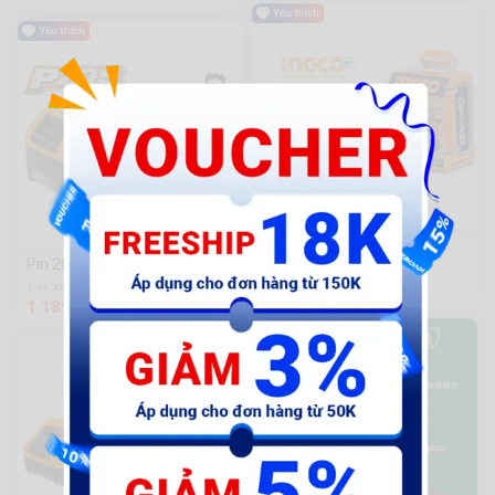
Pin 20V Ingco [FBLI12151]
Pin 20V/5Ah Ingco [FBLI2003]
60 Sold
319.935 đ
1.6k Sold
1.189.650 đ