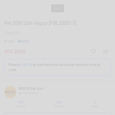
1/1
Pin 20V/2Ah Ingco [FBLI20011]
Sold 516
Brand:
INGCO
409.200đ
Please
LOG IN
to see the most accurate delivery time &
cost.
INGCO Sai Gon
Hồ Chí Minh
947
0/5
0
|
|
Product
Review
Likes