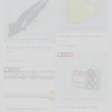
Vis-Mặt nạ vàng không tem
2.2k Sold
273.000 đ
AB-Ốp sườn VN đen R không
tem
1.7k Sold
373.000 đ
PCX-Bi nồi VN đen - KWN
Mũi khoan bê tông đuôi gài