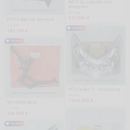
AB13-Ốp sườn đen mờ L
không tem
949 Sold
273.000 đ
PCX15-Nắp cốp đen mờ R
2.2k Sold
183.700 đ
PCX-Fa đèn TL - không bóng
440 Sold
1.824.000 đ
Vis-Chống đứng
114 Sold
334.000 đ