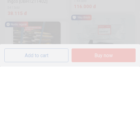
Ingco [DBH1211402]
1.4k Sold
116.000 đ
541 Sold
38.115 đ
Add to cart
Buy now
Khay tràn xăng cho xe Air
Blade 2020
335 Sold
50.600 đ
(Chuangyi) Xe đẩy bằng thép
hoa văn bốn phần trăm màu
xanh lam/với bánh xe dày 8
836.000 đ
phần trăm màu xanh lá cây