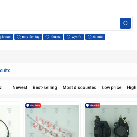
y khoan
máy cầm tay
kìm cắt
wynn's
đá mài
sults
s:
Newest
Best-selling
Most discounted
Low price
High