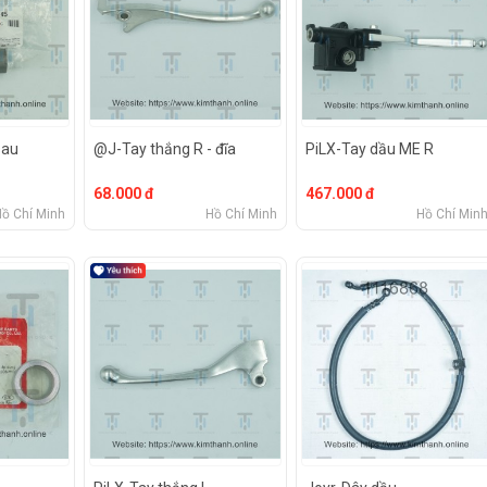
sau
@J-Tay thắng R - đĩa
PiLX-Tay dầu ME R
68.000 đ
467.000 đ
Hồ Chí Minh
Hồ Chí Minh
Hồ Chí Min