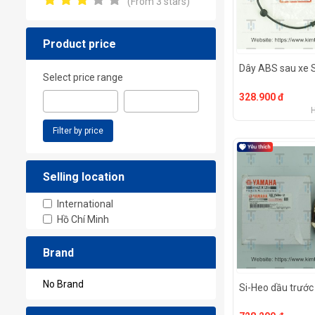
(From 3 stars)
Product price
Dây ABS sau xe
Select price range
328.900 đ
Filter by price
Selling location
International
Hồ Chí Minh
Brand
No Brand
Si-Heo dầu trước