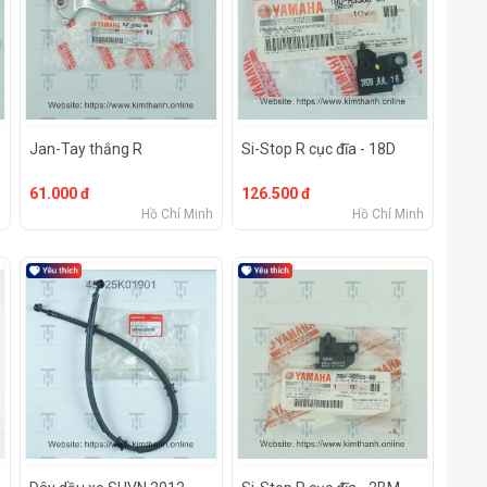
Jan-Tay thắng R
Si-Stop R cục đĩa - 18D
61.000 đ
126.500 đ
h
Hồ Chí Minh
Hồ Chí Minh