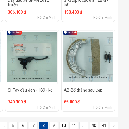
Dây dầu xe SHVN 2012
Si-Stop R cục đĩa - 2BM -
trước
kđ
386.100 đ
158.400 đ
h
Hồ Chí Minh
Hồ Chí Minh
Si-Tay dầu đen - 1S9 - kđ
AB-Bố thắng sau Đẹp
740.300 đ
65.000 đ
h
Hồ Chí Minh
Hồ Chí Minh
...
5
6
7
8
9
10
11
...
40
41
›