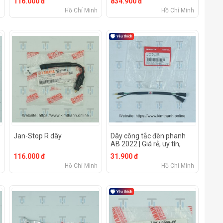
116.000 đ
834.900 đ
h
Hồ Chí Minh
Hồ Chí Minh
Jan-Stop R dây
Dây công tắc đèn phanh
AB 2022 | Giá rẻ, uy tín,
chất lương
116.000 đ
31.900 đ
h
Hồ Chí Minh
Hồ Chí Minh