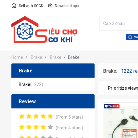
Sell with SCCK
Download app
má
Home
Brake
Brake
Brake
Brake
Brake:
1222 re
Brake
(1222)
Prioritize view
Review
(From 5 stars)
(From 4 stars)