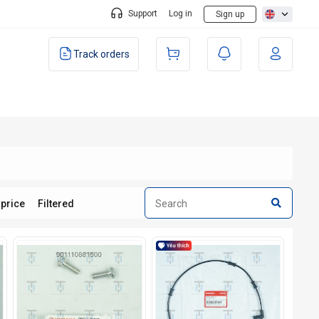
Support
Log in
Sign up
Track orders
 price
Filtered