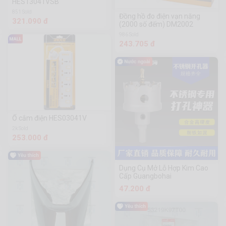
HES13041VSB
851 Sold
Đồng hồ đo điện vạn năng
321.090 đ
(2000 số đếm) DM2002
986 Sold
243.705 đ
Ổ cắm điện HES03041V
2k Sold
253.000 đ
Dụng Cụ Mở Lỗ Hợp Kim Cao
Cấp Guangbohai
47.200 đ