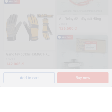
Ati-Relay đề - dây dài Hãng
2k Sold
126.500 đ
Găng tay cơ khí HGMG01-XL
2.3k Sold
142.065 đ
Add to cart
Buy now
Lead13-IC + Sạc - 902
27 Sold
3.739.000 đ