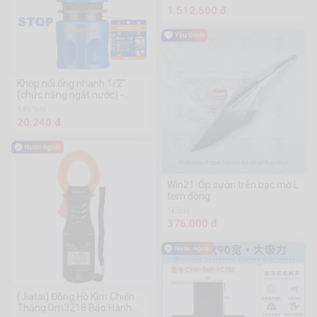
1.512.500 đ
Khớp nối ống nhanh 1/2"
(chức năng ngắt nước) -
WQC2E12
1.8k Sold
20.240 đ
Win21-Ốp sườn trên bạc mờ L
tem đồng
1k Sold
376.000 đ
(Jiatai) Đồng Hồ Kìm Chiến
Thắng Dm3218 Bảo Hành