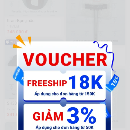
Gran-Bụng nâu
1.9k Sold
248.000 đ
PCX17-Chẳng 3
1.9k Sold
1.539.000 đ
SH300-Lọc gió VN
2k Sold
341.000 đ