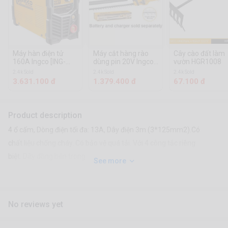
Máy hàn điện tử
Máy cắt hàng rào
Cây cào đất làm
160A Ingco [ING-
dùng pin 20V Ingco
vườn HGR1008
MMA1606]
[CHTLI20018]
2.4k Sold
2.4k Sold
2.4k Sold
3.631.100 đ
1.379.400 đ
67.100 đ
Product description
4 ổ cấm, Dòng điện tối đa: 13A, Dây điện 3m (3*125mm2).Có
chất liệu chống cháy. Có bảo vệ quá tải. Với 4 công tắc riêng
biệt. Dây đồng bên trong
See more
No reviews yet