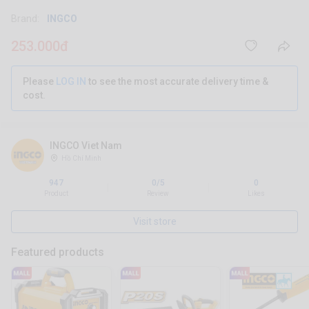
Brand:
INGCO
253.000đ
Please
LOG IN
to see the most accurate delivery time &
cost.
INGCO Viet Nam
Hồ Chí Minh
947
0/5
0
|
|
Product
Review
Likes
Visit store
Featured products