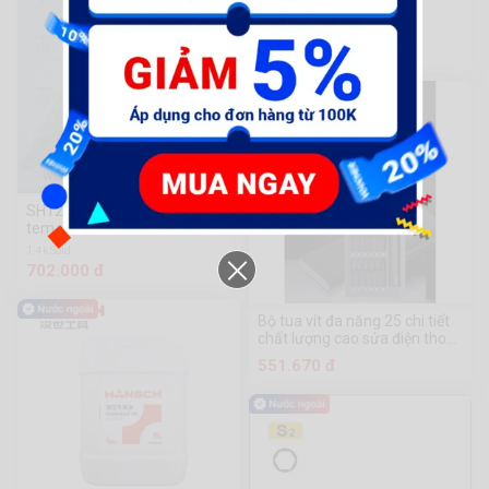
AB-Cao su nồi trước TL
1.4k Sold
50.600 đ
SH12-Ốp sườn xám R không
tem
1.4k Sold
702.000 đ
Bộ tua vít đa năng 25 chi tiết
chất lượng cao sửa điện thoại
- máy tính
551.670 đ