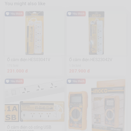
You might also like
Ổ cắm điện HES03041V
Ổ cắm điện HES23042V
175 Sold
1.5k Sold
231.000 đ
207.900 đ
Ổ cắm điện có cổng USB