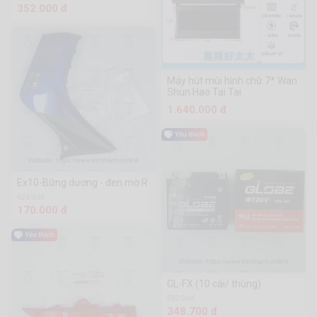
Không Hoàn Lại
352.000 đ
Máy hút mùi hình chữ 7* Wan
Shun Hao Tai Tai
1.640.000 đ
Ex10-Bững dương - đen mờ R
626 Sold
170.000 đ
GL-FX (10 cái/ thùng)
592 Sold
348.700 đ