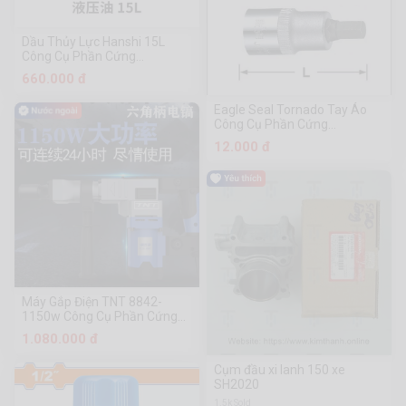
Dầu Thủy Lực Hanshi 15L
Công Cụ Phần Cứng
Chuanmu
660.000 đ
Eagle Seal Tornado Tay Áo
Công Cụ Phần Cứng
Chuanmu
12.000 đ
Máy Gắp Điện TNT 8842-
1150w Công Cụ Phần Cứng
Chuanmu
1.080.000 đ
Cụm đầu xi lanh 150 xe
SH2020
1.5k Sold