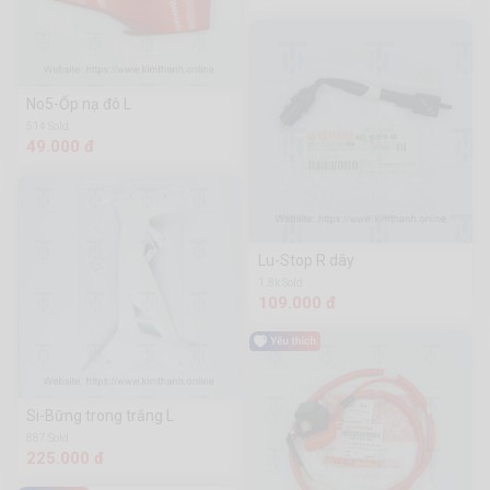
No5-Ốp nạ đô L
514 Sold
49.000 đ
Lu-Stop R dây
1.8k Sold
109.000 đ
Si-Bững trong trắng L
887 Sold
225.000 đ