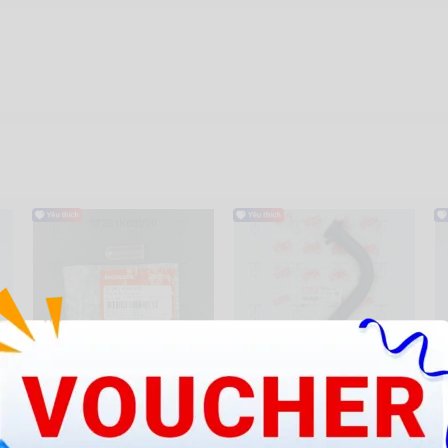
AB16-Pô E - Ống xả cặn dài -
No2-Pô - Cổ
S
trắng