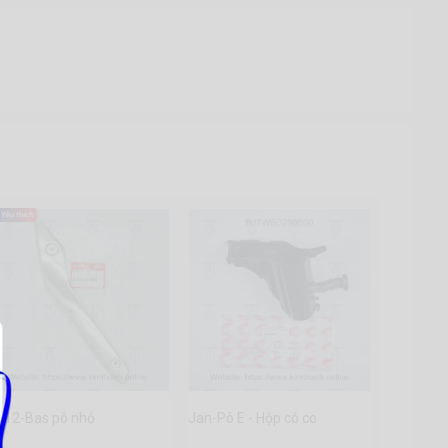
H12-Bas pô nhỏ
Jan-Pô E - Hộp có co