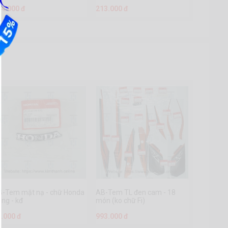
94.000 đ
213.000 đ
B-Tem mặt nạ - chữ Honda
AB-Tem TL đen cam - 18
ng - kđ
món (ko chữ Fi)
3.000 đ
993.000 đ