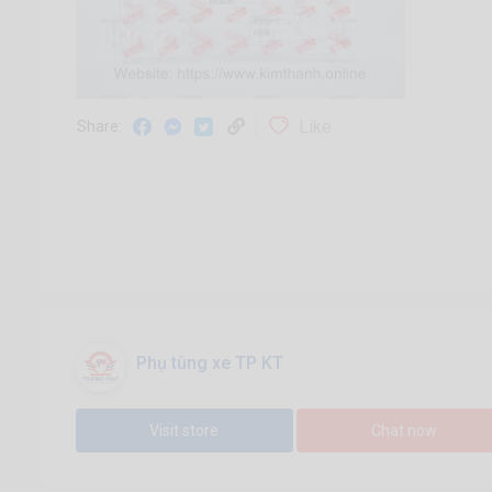
Like
Share:
Phụ tùng xe TP KT
Visit store
Chat now