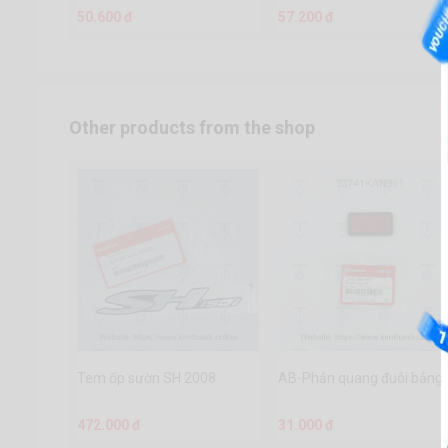
50.600 đ
57.200 đ
Other products from the shop
Tem ốp sườn SH 2008
AB-Phản quang đuôi bảng 
472.000 đ
31.000 đ