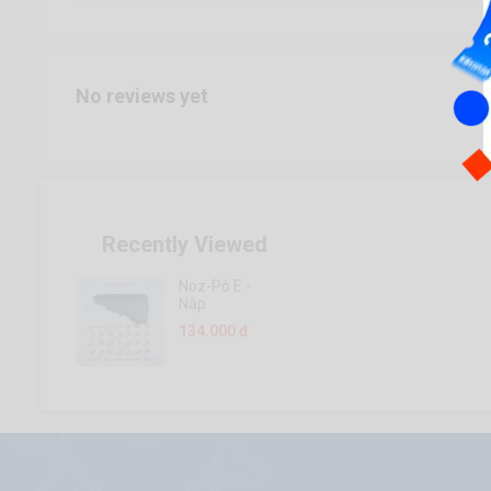
No reviews yet
Recently Viewed
Noz-Pô E -
Nắp
134.000 đ