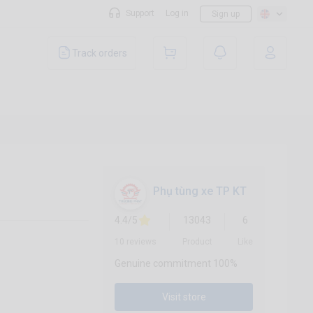
Support
Log in
Sign up
Track orders
Phụ tùng xe TP KT
4.4/5
13043
6
10 reviews
Product
Like
Genuine commitment 100%
Visit store