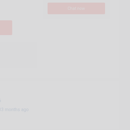
Chat now
6
33 months ago