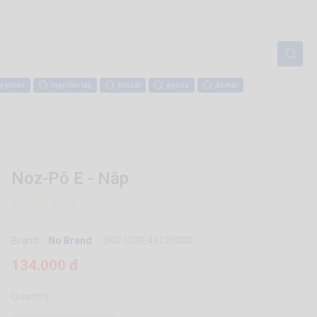
y khoan
máy cầm tay
kìm cắt
wynn's
đá mài
Noz-Pô E - Nắp
Brand:
No Brand
SKU 1DRE44120000
134.000 đ
Quantity