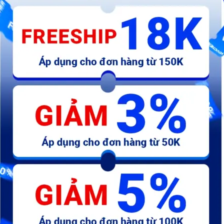
21.000 đ
240.000 đ
2
số
AB-Tem chữ Fi TL xám
AB-Tem má honda đỏ - chữ
A
honda 110mm - kđ
Hã
25.000 đ
19.000 đ
7