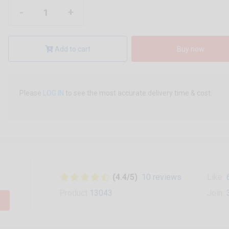
-
+
Add to cart
Buy now
Please
LOG IN
to see the most accurate delivery time & cost.
(4.4/5)
10 reviews
Like
Product
13043
Join